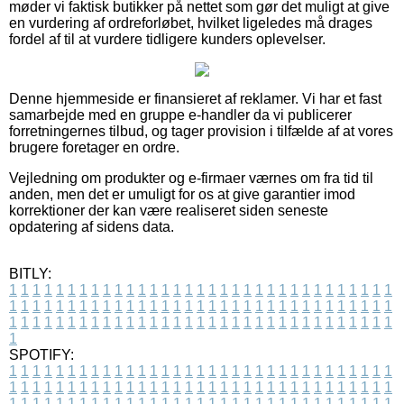
møder vi faktisk butikker på nettet som gør det muligt at give
en vurdering af ordreforløbet, hvilket ligeledes må drages
fordel af til at vurdere tidligere kunders oplevelser.
Denne hjemmeside er finansieret af reklamer. Vi har et fast
samarbejde med en gruppe e-handler da vi publicerer
forretningernes tilbud, og tager provision i tilfælde af at vores
brugere foretager en ordre.
Vejledning om produkter og e-firmaer værnes om fra tid til
anden, men det er umuligt for os at give garantier imod
korrektioner der kan være realiseret siden seneste
opdatering af sidens data.
BITLY:
1
1
1
1
1
1
1
1
1
1
1
1
1
1
1
1
1
1
1
1
1
1
1
1
1
1
1
1
1
1
1
1
1
1
1
1
1
1
1
1
1
1
1
1
1
1
1
1
1
1
1
1
1
1
1
1
1
1
1
1
1
1
1
1
1
1
1
1
1
1
1
1
1
1
1
1
1
1
1
1
1
1
1
1
1
1
1
1
1
1
1
1
1
1
1
1
1
1
1
1
SPOTIFY:
1
1
1
1
1
1
1
1
1
1
1
1
1
1
1
1
1
1
1
1
1
1
1
1
1
1
1
1
1
1
1
1
1
1
1
1
1
1
1
1
1
1
1
1
1
1
1
1
1
1
1
1
1
1
1
1
1
1
1
1
1
1
1
1
1
1
1
1
1
1
1
1
1
1
1
1
1
1
1
1
1
1
1
1
1
1
1
1
1
1
1
1
1
1
1
1
1
1
1