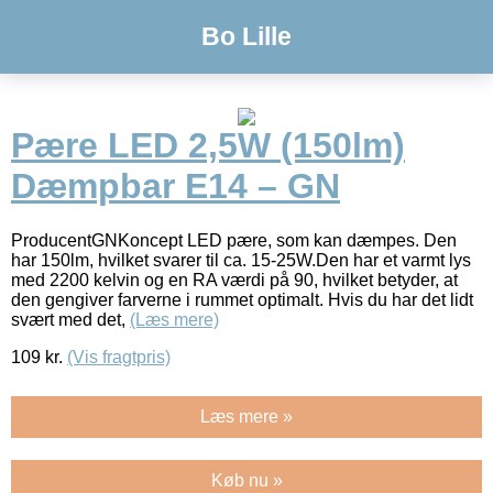
Bo Lille
Pære LED 2,5W (150lm)
Dæmpbar E14 – GN
ProducentGNKoncept LED pære, som kan dæmpes. Den
har 150lm, hvilket svarer til ca. 15-25W.Den har et varmt lys
med 2200 kelvin og en RA værdi på 90, hvilket betyder, at
den gengiver farverne i rummet optimalt. Hvis du har det lidt
svært med det,
(Læs mere)
109
kr.
(Vis fragtpris)
Læs mere »
Køb nu »