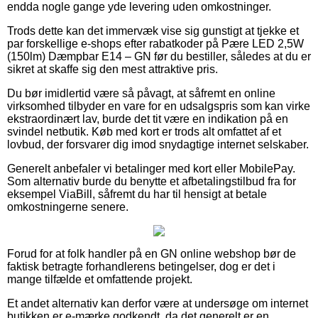
endda nogle gange yde levering uden omkostninger.
Trods dette kan det immervæk vise sig gunstigt at tjekke et
par forskellige e-shops efter rabatkoder på Pære LED 2,5W
(150lm) Dæmpbar E14 – GN før du bestiller, således at du er
sikret at skaffe sig den mest attraktive pris.
Du bør imidlertid være så påvagt, at såfremt en online
virksomhed tilbyder en vare for en udsalgspris som kan virke
ekstraordinært lav, burde det tit være en indikation på en
svindel netbutik. Køb med kort er trods alt omfattet af et
lovbud, der forsvarer dig imod snydagtige internet selskaber.
Generelt anbefaler vi betalinger med kort eller MobilePay.
Som alternativ burde du benytte et afbetalingstilbud fra for
eksempel ViaBill, såfremt du har til hensigt at betale
omkostningerne senere.
Forud for at folk handler på en GN online webshop bør de
faktisk betragte forhandlerens betingelser, dog er det i
mange tilfælde et omfattende projekt.
Et andet alternativ kan derfor være at undersøge om internet
butikken er e-mærke godkendt, da det generelt er en