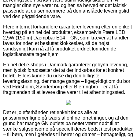
mangler dine nye varer nu og her, så herved er det faktisk
passende at du ser nærmere på den anslåede leveringstid
ved den pågældende vare.
Flere internet forhandlere garanterer levering efter en enkelt
hverdag på en hel del produkter, eksempelvis Pære LED
2,5W (150lm) Dæmpbar E14 – GN, som kræver at handlen
laves forinden et besluttet klokkeslæt, så de højst
sandsynligt kan nå at få produktet ordnet forinden de
logistikansatte tager hjem.
En hel del e-shops i Danmark garanterer gebyrfri levering,
men typisk forudsætter det at der indkøbes for et konkret
beløb. Ellers kunne du udse dig den billigste
leveringsløsning, der mange gange – ligegyldigt om du bor
ved Hørsholm, Sønderborg eller Bjerringbro – er at få
fragtmanden til at levere dine varer til et afhentningssted.
Det er jo efterhånden ret enkelt for os alle at
prissammenligne på tværs af online forretninger, og af den
grund har mange GN outlets på nettet været nødt til at
sænke salgspriserne på specielt deres bedst i test produkter
– til børn, men ligeledes til herrer og damer – betragteligt, og