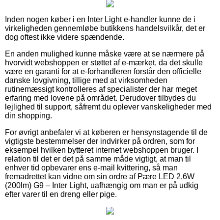
Inden nogen køber i en Inter Light e-handler kunne de i
virkeligheden gennemløbe butikkens handelsvilkår, det er
dog oftest ikke videre spændende.
En anden mulighed kunne måske være at se nærmere på
hvorvidt webshoppen er støttet af e-mærket, da det skulle
være en garanti for at e-forhandleren forstår den officielle
danske lovgivning, tillige med at virksomheden
rutinemæssigt kontrolleres af specialister der har meget
erfaring med lovene på området. Derudover tilbydes du
lejlighed til support, såfremt du oplever vanskeligheder med
din shopping.
For øvrigt anbefaler vi at køberen er hensynstagende til de
vigtigste bestemmelser der indvirker på ordren, som for
eksempel hvilken bytteret internet webshoppen bruger. I
relation til det er det på samme måde vigtigt, at man til
enhver tid opbevarer ens e-mail kvittering, så man
fremadrettet kan vidne om sin ordre af Pære LED 2,6W
(200lm) G9 – Inter Light, uafhængig om man er på udkig
efter varer til en dreng eller pige.