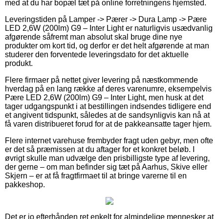
med at du har bopæl tæt på online forretningens hjemsted.
Leveringstiden på Lamper -> Pærer -> Dura Lamp -> Pære
LED 2,6W (200lm) G9 – Inter Light er naturligvis usædvanlig
afgørende såfremt man absolut skal bruge dine nye
produkter om kort tid, og derfor er det helt afgørende at man
studerer den forventede leveringsdato for det aktuelle
produkt.
Flere firmaer på nettet giver levering på næstkommende
hverdag på en lang række af deres varenumre, eksempelvis
Pære LED 2,6W (200lm) G9 – Inter Light, men husk at det
tager udgangspunkt i at bestillingen indsendes tidligere end
et angivent tidspunkt, således at de sandsynligvis kan nå at
få varen distribueret forud for at de pakkeansatte tager hjem.
Flere internet varehuse frembyder fragt uden gebyr, men ofte
er det så præmissen at du aftager for et konkret beløb. I
øvrigt skulle man udvælge den prisbilligste type af levering,
der gerne – om man befinder sig tæt på Aarhus, Skive eller
Skjern – er at få fragtfirmaet til at bringe varerne til en
pakkeshop.
Det er jo efterhånden ret enkelt for almindelige mennesker at