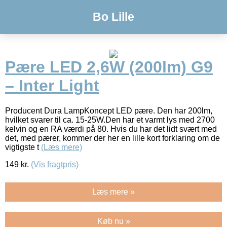
Bo Lille
Pære LED 2,6W (200lm) G9
– Inter Light
Producent Dura LampKoncept LED pære. Den har 200lm,
hvilket svarer til ca. 15-25W.Den har et varmt lys med 2700
kelvin og en RA værdi på 80. Hvis du har det lidt svært med
det, med pærer, kommer der her en lille kort forklaring om de
vigtigste t
(Læs mere)
149
kr.
(Vis fragtpris)
Læs mere »
Køb nu »