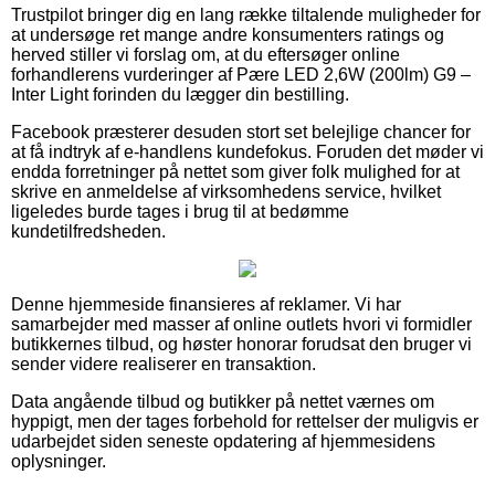
Trustpilot bringer dig en lang række tiltalende muligheder for
at undersøge ret mange andre konsumenters ratings og
herved stiller vi forslag om, at du eftersøger online
forhandlerens vurderinger af Pære LED 2,6W (200lm) G9 –
Inter Light forinden du lægger din bestilling.
Facebook præsterer desuden stort set belejlige chancer for
at få indtryk af e-handlens kundefokus. Foruden det møder vi
endda forretninger på nettet som giver folk mulighed for at
skrive en anmeldelse af virksomhedens service, hvilket
ligeledes burde tages i brug til at bedømme
kundetilfredsheden.
Denne hjemmeside finansieres af reklamer. Vi har
samarbejder med masser af online outlets hvori vi formidler
butikkernes tilbud, og høster honorar forudsat den bruger vi
sender videre realiserer en transaktion.
Data angående tilbud og butikker på nettet værnes om
hyppigt, men der tages forbehold for rettelser der muligvis er
udarbejdet siden seneste opdatering af hjemmesidens
oplysninger.