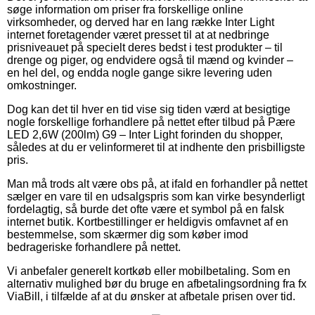
søge information om priser fra forskellige online
virksomheder, og derved har en lang række Inter Light
internet foretagender været presset til at at nedbringe
prisniveauet på specielt deres bedst i test produkter – til
drenge og piger, og endvidere også til mænd og kvinder –
en hel del, og endda nogle gange sikre levering uden
omkostninger.
Dog kan det til hver en tid vise sig tiden værd at besigtige
nogle forskellige forhandlere på nettet efter tilbud på Pære
LED 2,6W (200lm) G9 – Inter Light forinden du shopper,
således at du er velinformeret til at indhente den prisbilligste
pris.
Man må trods alt være obs på, at ifald en forhandler på nettet
sælger en vare til en udsalgspris som kan virke besynderligt
fordelagtig, så burde det ofte være et symbol på en falsk
internet butik. Kortbestillinger er heldigvis omfavnet af en
bestemmelse, som skærmer dig som køber imod
bedrageriske forhandlere på nettet.
Vi anbefaler generelt kortkøb eller mobilbetaling. Som en
alternativ mulighed bør du bruge en afbetalingsordning fra fx
ViaBill, i tilfælde af at du ønsker at afbetale prisen over tid.