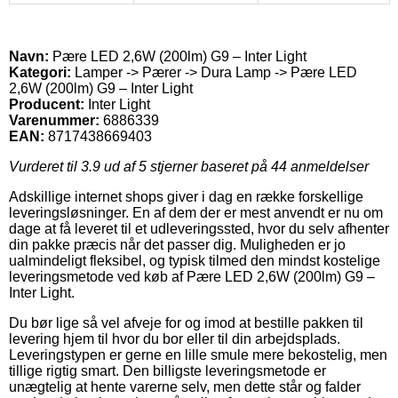
Navn:
Pære LED 2,6W (200lm) G9 – Inter Light
Kategori:
Lamper -> Pærer -> Dura Lamp -> Pære LED
2,6W (200lm) G9 – Inter Light
Producent:
Inter Light
Varenummer:
6886339
EAN:
8717438669403
Vurderet til
3.9
ud af 5 stjerner baseret på
44
anmeldelser
Adskillige internet shops giver i dag en række forskellige
leveringsløsninger. En af dem der er mest anvendt er nu om
dage at få leveret til et udleveringssted, hvor du selv afhenter
din pakke præcis når det passer dig. Muligheden er jo
ualmindeligt fleksibel, og typisk tilmed den mindst kostelige
leveringsmetode ved køb af Pære LED 2,6W (200lm) G9 –
Inter Light.
Du bør lige så vel afveje for og imod at bestille pakken til
levering hjem til hvor du bor eller til din arbejdsplads.
Leveringstypen er gerne en lille smule mere bekostelig, men
tillige rigtig smart. Den billigste leveringsmetode er
unægtelig at hente varerne selv, men dette står og falder