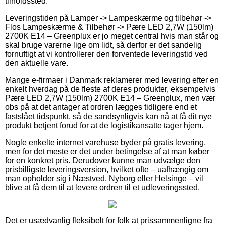
tilholdssted.
Leveringstiden på Lamper -> Lampeskærme og tilbehør ->
Flos Lampeskærme & Tilbehør -> Pære LED 2,7W (150lm)
2700K E14 – Greenplux er jo meget central hvis man står og
skal bruge varerne lige om lidt, så derfor er det sandelig
fornuftigt at vi kontrollerer den forventede leveringstid ved
den aktuelle vare.
Mange e-firmaer i Danmark reklamerer med levering efter en
enkelt hverdag på de fleste af deres produkter, eksempelvis
Pære LED 2,7W (150lm) 2700K E14 – Greenplux, men vær
obs på at det antager at ordren lægges tidligere end et
fastslået tidspunkt, så de sandsynligvis kan nå at få dit nye
produkt betjent forud for at de logistikansatte tager hjem.
Nogle enkelte internet varehuse byder på gratis levering,
men for det meste er det under betingelse af at man køber
for en konkret pris. Derudover kunne man udvælge den
prisbilligste leveringsversion, hvilket ofte – uafhængig om
man opholder sig i Næstved, Nyborg eller Helsinge – vil
blive at få dem til at levere ordren til et udleveringssted.
Det er usædvanlig fleksibelt for folk at prissammenligne fra