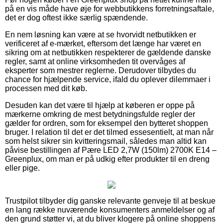
på en vis måde have øje for webbutikkens forretningsaftale,
det er dog oftest ikke særlig spændende.
En nem løsning kan være at se hvorvidt netbutikken er
verificeret af e-mærket, eftersom det længe har været en
sikring om at netbutikken respekterer de gældende danske
regler, samt at online virksomheden tit overvåges af
eksperter som mestrer reglerne. Derudover tilbydes du
chance for hjælpende service, ifald du oplever dilemmaer i
processen med dit køb.
Desuden kan det være til hjælp at køberen er oppe på
mærkerne omkring de mest betydningsfulde regler der
gælder for ordren, som for eksempel den bytteret shoppen
bruger. I relation til det er det tilmed essesentielt, at man når
som helst sikrer sin kvitteringsmail, således man altid kan
påvise bestillingen af Pære LED 2,7W (150lm) 2700K E14 –
Greenplux, om man er på udkig efter produkter til en dreng
eller pige.
Trustpilot tilbyder dig ganske relevante genveje til at beskue
en lang række nuværende konsumenters anmeldelser og af
den grund støtter vi, at du bliver klogere på online shoppens