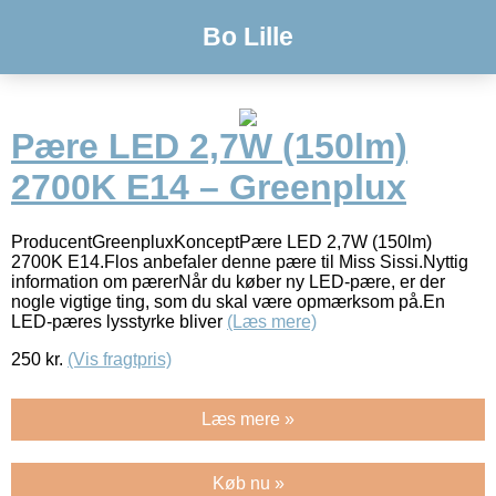
Bo Lille
Pære LED 2,7W (150lm)
2700K E14 – Greenplux
ProducentGreenpluxKonceptPære LED 2,7W (150lm)
2700K E14.Flos anbefaler denne pære til Miss Sissi.Nyttig
information om pærerNår du køber ny LED-pære, er der
nogle vigtige ting, som du skal være opmærksom på.En
LED-pæres lysstyrke bliver
(Læs mere)
250
kr.
(Vis fragtpris)
Læs mere »
Køb nu »