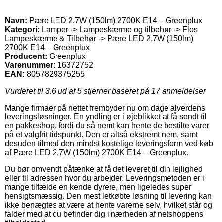
Navn:
Pære LED 2,7W (150lm) 2700K E14 – Greenplux
Kategori:
Lamper -> Lampeskærme og tilbehør -> Flos
Lampeskærme & Tilbehør -> Pære LED 2,7W (150lm)
2700K E14 – Greenplux
Producent:
Greenplux
Varenummer:
16372752
EAN:
8057829375255
Vurderet til
3.6
ud af 5 stjerner baseret på
17
anmeldelser
Mange firmaer på nettet frembyder nu om dage alverdens
leveringsløsninger. En yndling er i øjeblikket at få sendt til
en pakkeshop, fordi du så nemt kan hente de bestilte varer
på et valgfrit tidspunkt. Den er altså ekstremt nem, samt
desuden tilmed den mindst kostelige leveringsform ved køb
af Pære LED 2,7W (150lm) 2700K E14 – Greenplux.
Du bør omvendt påtænke at få det leveret til din lejlighed
eller til adressen hvor du arbejder. Leveringsmetoden er i
mange tilfælde en kende dyrere, men ligeledes super
hensigtsmæssig. Den mest letkøbte løsning til levering kan
ikke benægtes at være at hente varerne selv, hvilket står og
falder med at du befinder dig i nærheden af netshoppens