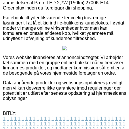
anmeldelser af Pære LED 2,7W (150lm) 2700K E14 –
Greenplux inden du færdiggør din shopping.
Facebook tilbyder tilsvarende temmelig troværdige
løsninger til at få et kig ind i e-butikkens kundefokus. I øvrigt
møder vi mange online virksomheder hvor man kan
formulere en omtale af deres køb, hvilket ydermere må
udnyttes til afvejning af kundernes tilfredshed.
Vores website finansieres af annonceindtægter. Vi arbejder
tæt sammen med en gruppe online butikker når vi fremviser
firmaernes produkter, og modtager kommission såfremt en af
de besøgende på vores hjemmeside foretager en ordre.
Data angående produkter og webshops opdateres jævnligt,
men vi kan desværre ikke garantere imod reguleringer der
potentielt er udført efter seneste opdatering af hjemmesidens
oplysninger.
BITLY:
1
1
1
1
1
1
1
1
1
1
1
1
1
1
1
1
1
1
1
1
1
1
1
1
1
1
1
1
1
1
1
1
1
1
1
1
1
1
1
1
1
1
1
1
1
1
1
1
1
1
1
1
1
1
1
1
1
1
1
1
1
1
1
1
1
1
1
1
1
1
1
1
1
1
1
1
1
1
1
1
1
1
1
1
1
1
1
1
1
1
1
1
1
1
1
1
1
1
1