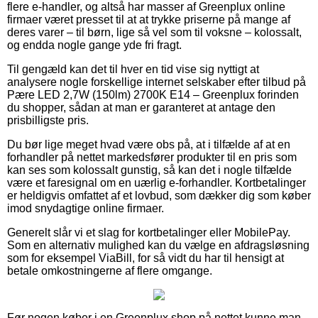
flere e-handler, og altså har masser af Greenplux online
firmaer været presset til at at trykke priserne på mange af
deres varer – til børn, lige så vel som til voksne – kolossalt,
og endda nogle gange yde fri fragt.
Til gengæld kan det til hver en tid vise sig nyttigt at
analysere nogle forskellige internet selskaber efter tilbud på
Pære LED 2,7W (150lm) 2700K E14 – Greenplux forinden
du shopper, sådan at man er garanteret at antage den
prisbilligste pris.
Du bør lige meget hvad være obs på, at i tilfælde af at en
forhandler på nettet markedsfører produkter til en pris som
kan ses som kolossalt gunstig, så kan det i nogle tilfælde
være et faresignal om en uærlig e-forhandler. Kortbetalinger
er heldigvis omfattet af et lovbud, som dækker dig som køber
imod snydagtige online firmaer.
Generelt slår vi et slag for kortbetalinger eller MobilePay.
Som en alternativ mulighed kan du vælge en afdragsløsning
som for eksempel ViaBill, for så vidt du har til hensigt at
betale omkostningerne af flere omgange.
Før nogen køber i en Greenplux shop på nettet kunne man