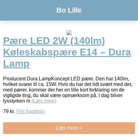
Bo Lille
Pære LED 2W (140lm)
Køleskabspære E14 – Dura
Lamp
Producent Dura LampKoncept LED pære. Den har 140lm,
hvilket svarer til ca. 15W. Hvis du har det lidt svært med det,
med pærer, kommer der her en lille kort forklaring om de
vigtigste ting, du skal være opmærksom på. I dag bliver
lysstyrken m
(Læs mere)
79
kr.
(Vis fragtpris)
Læs mere »