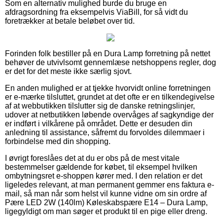
Som en alternativ mulighed burde du bruge en
afdragsordning fra eksempelvis ViaBill, for så vidt du
foretrækker at betale beløbet over tid.
Forinden folk bestiller på en Dura Lamp forretning på nettet
behøver de utvivlsomt gennemlæse netshoppens regler, dog
er det for det meste ikke særlig sjovt.
En anden mulighed er at tjekke hvorvidt online forretningen
er e-mærke tilsluttet, grundet at det ofte er en tilkendegivelse
af at webbutikken tilslutter sig de danske retningslinjer,
udover at netbutikken løbende overvåges af sagkyndige der
er indført i vilkårene på området. Dette er desuden din
anledning til assistance, såfremt du forvoldes dilemmaer i
forbindelse med din shopping.
I øvrigt foreslåes det at du er obs på de mest vitale
bestemmelser gældende for købet, til eksempel hvilken
ombytningsret e-shoppen kører med. I den relation er det
ligeledes relevant, at man permanent gemmer ens faktura e-
mail, så man når som helst vil kunne vidne om sin ordre af
Pære LED 2W (140lm) Køleskabspære E14 – Dura Lamp,
ligegyldigt om man søger et produkt til en pige eller dreng.