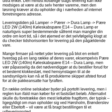
ultra enkel. Den mindst kostelige slags levering kan ikke
modsiges at være at du selv henter varerne, men den
løsning kræver at du opholder dig i nærheden af internet
forretningens adresse.
Leveringstiden på Lamper -> Pærer -> Dura Lamp -> Pære
LED 2W (140lm) Køleskabspære E14 – Dura Lamp er
naturligvis super bestemmende såfremt man mangler din
ordre om kort tid, så i det øjemed er det selvfølgelig klogt at
du checker tidshorisonten for levering på den pågældende
vare.
Mange firmaer på nettet yder levering på blot en enkelt
hverdag på en lang række af deres varer, eksempelvis Pære
LED 2W (140lm) Køleskabspære E14 – Dura Lamp, men
vær påpasselig da det nødvendiggør at du bestiller forud for
et bestemt klokkeslæt, med hensynstagen til at de
sandsynligvis kan nå at få produkterne skippet afsted forud
for at de pakkeansatte har fyraften.
En række online selskaber byder på portofri levering, men i
reglen kun ifald man køber for et fastslået beløb. Alternativt
skulle du foretrække den mest letkøbte fragtform, der typisk –
ligegyldigt om man opholder sig ved Hørsholm, Brønderslev
eller Ebeltoft – vil være at få bragt bestillingen til et
udleveringssted.