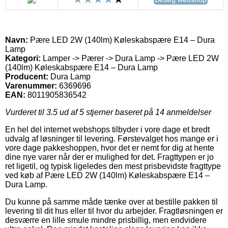
Navn:
Pære LED 2W (140lm) Køleskabspære E14 – Dura
Lamp
Kategori:
Lamper -> Pærer -> Dura Lamp -> Pære LED 2W
(140lm) Køleskabspære E14 – Dura Lamp
Producent:
Dura Lamp
Varenummer:
6369696
EAN:
8011905836542
Vurderet til
3.5
ud af 5 stjerner baseret på
14
anmeldelser
En hel del internet webshops tilbyder i vore dage et bredt
udvalg af løsninger til levering. Førstevalget hos mange er i
vore dage pakkeshoppen, hvor det er nemt for dig at hente
dine nye varer når der er mulighed for det. Fragttypen er jo
ret ligetil, og typisk ligeledes den mest prisbevidste fragttype
ved køb af Pære LED 2W (140lm) Køleskabspære E14 –
Dura Lamp.
Du kunne på samme måde tænke over at bestille pakken til
levering til dit hus eller til hvor du arbejder. Fragtløsningen er
desværre en lille smule mindre prisbillig, men endvidere