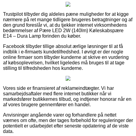
Trustpilot tilbyder dig aldeles pæne muligheder for at kigge
nærmere på ret mange tidligere brugeres betragtninger og af
den grund foreslår vi, at du tjekker internet virksomhedens
bedømmelser af Pære LED 2W (140lm) Køleskabspære
E14 – Dura Lamp forinden du køber.
Facebook tilbyder tillige absolut ærlige løsninger til at få
indblik i e-firmaets kundetilfredshed. I øvrigt er der nogle
online firmaer som tilbyder kunderne at skrive en vurdering
af købsoplevelsen, hvilket ligeledes må bruges til at tage
stilling til tilfredsheden hos kunderne.
Vores side er finansieret af reklameindtægter. Vi har
samarbejdsaftaler med flere internet butikker når vi
markedsfører butikkernes tilbud, og indtjener honorar når en
af vores brugere gennemfører en handel.
Anvisninger angående varer og forhandlere på nettet
værnes om ofte, men der tages forbehold for reguleringer der
potentielt er udarbejdet efter seneste opdatering af de viste
data.