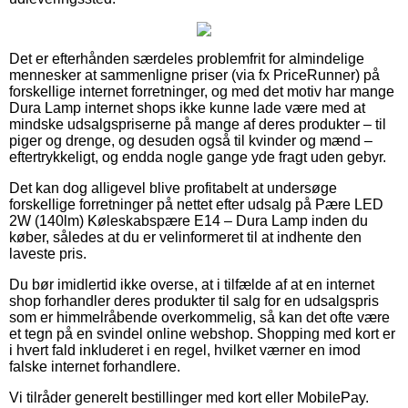
Det er efterhånden særdeles problemfrit for almindelige
mennesker at sammenligne priser (via fx PriceRunner) på
forskellige internet forretninger, og med det motiv har mange
Dura Lamp internet shops ikke kunne lade være med at
mindske udsalgspriserne på mange af deres produkter – til
piger og drenge, og desuden også til kvinder og mænd –
eftertrykkeligt, og endda nogle gange yde fragt uden gebyr.
Det kan dog alligevel blive profitabelt at undersøge
forskellige forretninger på nettet efter udsalg på Pære LED
2W (140lm) Køleskabspære E14 – Dura Lamp inden du
køber, således at du er velinformeret til at indhente den
laveste pris.
Du bør imidlertid ikke overse, at i tilfælde af at en internet
shop forhandler deres produkter til salg for en udsalgspris
som er himmelråbende overkommelig, så kan det ofte være
et tegn på en svindel online webshop. Shopping med kort er
i hvert fald inkluderet i en regel, hvilket værner en imod
falske internet forhandlere.
Vi tilråder generelt bestillinger med kort eller MobilePay.