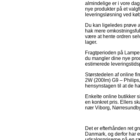
almindelige er i vore dag
nye produkter på et valgf
leveringsløsning ved kø
Du kan ligeledes prøve at 
hak mere omkostningsful
være at hente ordren selv
lager.
Fragtperioden på Lamper 
du mangler dine nye produ
estimerede leveringstids
Størstedelen af online 
2W (200lm) G9 – Philips,
hensynstagen til at de har
Enkelte online butikker s
en konkret pris. Ellers s
nær Viborg, Nørresundby el
Det er efterhånden ret gn
Danmark, og derfor har e
udsalgspriserne på en ræ