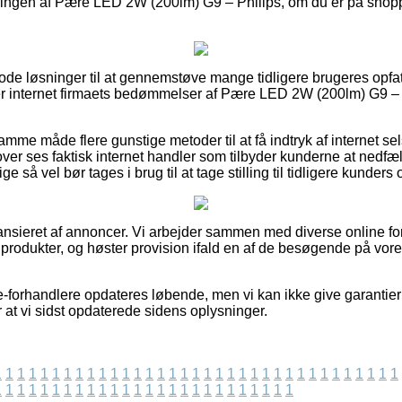
lingen af Pære LED 2W (200lm) G9 – Philips, om du er på shoppi
gode løsninger til at gennemstøve mange tidligere brugeres opfat
erer internet firmaets bedømmelser af Pære LED 2W (200lm) G9 – 
me måde flere gunstige metoder til at få indtryk af internet se
ver ses faktisk internet handler som tilbyder kunderne at ned
e så vel bør tages i brug til at tage stilling til tidligere kunders 
nsieret af annoncer. Vi arbejder sammen med diverse online fo
produkter, og høster provision ifald en af de besøgende på vor
e-forhandlere opdateres løbende, men vi kan ikke give garantier
 at vi sidst opdaterede sidens oplysninger.
1
1
1
1
1
1
1
1
1
1
1
1
1
1
1
1
1
1
1
1
1
1
1
1
1
1
1
1
1
1
1
1
1
1
1
1
1
1
1
1
1
1
1
1
1
1
1
1
1
1
1
1
1
1
1
1
1
1
1
1
1