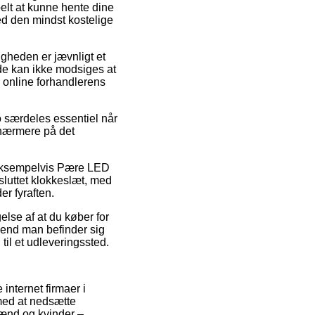
belt at kunne hente dine
med den mindst kostelige
ligheden er jævnligt et
e kan ikke modsiges at
d online forhandlerens
 særdeles essentiel når
r nærmere på det
, eksempelvis Pære LED
sluttet klokkeslæt, med
er fyraften.
else af at du køber for
d end man befinder sig
 til et udleveringssted.
internet firmaer i
med at nedsætte
mænd og kvinder –