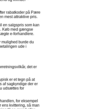
 efter rabatkoder på Pære
n mest attraktive pris.
til en salgspris som kan
hop. Køb med gængse
uægte e-forhandlere.
tiv mulighed burde du
 betalingen ude i
rretningsvilkår, det er
pisk er et tegn på at
s af sagkyndige der er
du udsættes for
r handlen, for eksempel
er ens kvittering, så man