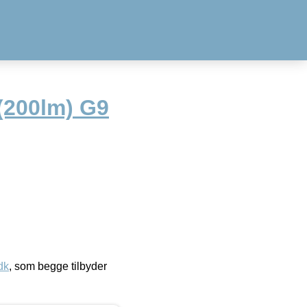
(200lm) G9
dk
, som begge tilbyder