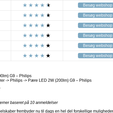
Besøg webshop
Besøg webshop
Besøg webshop
Besøg webshop
Besøg webshop
Besøg webshop
lm) G9 – Philips
r -> Philips -> Pære LED 2W (200lm) G9 – Philips
7
jerner baseret på
10
anmeldelser
selskaber frembyder nu til dags en hel del forskellige muligheder