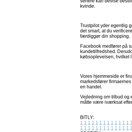
senere kan bevise bestil
kvinde.
Trustpilot yder egentlig 
det smart, at du verific
færdiggør din shopping.
Facebook medfører på sam
kundetilfredshed. Derudo
købsoplevelsen, hvilket lig
Vores hjemmeside er fina
markedsfører firmaernes 
en handel.
Vejledning om tilbud og 
måtte være iværksat efter
BITLY:
1
1
1
1
1
1
1
1
1
1
1
1
1
1
1
1
1
1
1
1
1
1
1
1
1
1