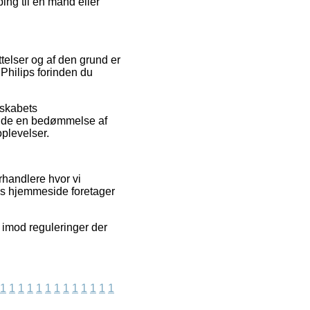
ng til en mand eller
telser og af den grund er
Philips forinden du
lskabets
fælde en bedømmelse af
oplevelser.
rhandlere hvor vi
es hjemmeside foretager
 imod reguleringer der
1
1
1
1
1
1
1
1
1
1
1
1
1