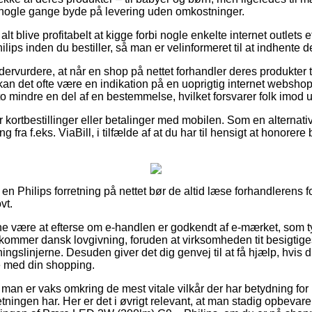
a nogle gange byde på levering uden omkostninger.
alt blive profitabelt at kigge forbi nogle enkelte internet outlets
ps inden du bestiller, så man er velinformeret til at indhente de
dervurdere, at når en shop på nettet forhandler deres produkter 
, kan det ofte være en indikation på en uoprigtig internet webs
to mindre en del af en bestemmelse, hvilket forsvarer folk imod 
for kortbestillinger eller betalinger med mobilen. Som en alterna
 fra f.eks. ViaBill, i tilfælde af at du har til hensigt at honorere
 en Philips forretning på nettet bør de altid læse forhandlerens fo
vt.
nne være at efterse om e-handlen er godkendt af e-mærket, som ty
kommer dansk lovgivning, foruden at virksomheden tit besigtige
gslinjerne. Desuden giver det dig genvej til at få hjælp, hvis 
se med din shopping.
at man er vaks omkring de mest vitale vilkår der har betydning fo
retningen har. Her er det i øvrigt relevant, at man stadig opbevar