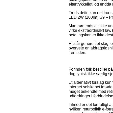
eftertrykkeligt, og endd
Trods dette kan det trods 
LED 2W (200lm) G9 – Phili
Man bør trods alt ikke un
virke ekstraordinært lav
betalingskort er ikke des
Vi slår generelt et slag 
overveje en afdragsløsning
fremtiden.
Forinden folk bestiller på
dog typisk ikke særlig sjo
Et alternativt forslag ku
internet selskabet imøde
meget bekendte med retnin
udfordringer i forbindel
Tilmed er det fornuftigt 
hvilken returpolitik e-for