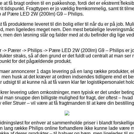
e at få bragt ordren til en pakkeshop, fordi det er ekstremt fleksi
rit tidspunkt. Fragttypen er jo vældig fremkommelig, samt tit til
b af Pære LED 2W (200lm) G9 – Philips.
få produkterne leveret til din bolig eller til når du er på job. Mu
d, men ligeledes meget nem. Den mest betalelige leveringsmåd
, men den løsning står og falder med at du befinder dig lige ve
-> Pærer -> Philips -> Pære LED 2W (200lm) G9 – Philips er jo
kter straks, så af den grund er det fuldt ud centralt at man se
punkt for det pågældende produkt.
firmaer annoncerer 1 dags levering på en lang række produkter
 men husk at det kræver at ordren indsendes tidligere end et be
 udsigt til at kunne nå at få varen klar før logistikpersonalet hold
ikrer levering uden omkostninger, men typisk er det under beting
kal man snuppe den billigste mulighed for fragt, der oftest – hva
ler Struer – vil være at få fragtmanden til at køre din bestilling
idningsløst for enhver at sammenholde priser i blandt forskellige 
n lang række Philips online forhandlere ikke kunne lade være 
kke af deres produkter – til babyer og børn, men ligeledes til 