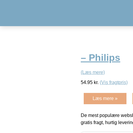
– Philips
(Læs mere)
54.95
kr.
(Vis fragtpris)
Læs mere »
De mest populære websho
gratis fragt, hurtig lever