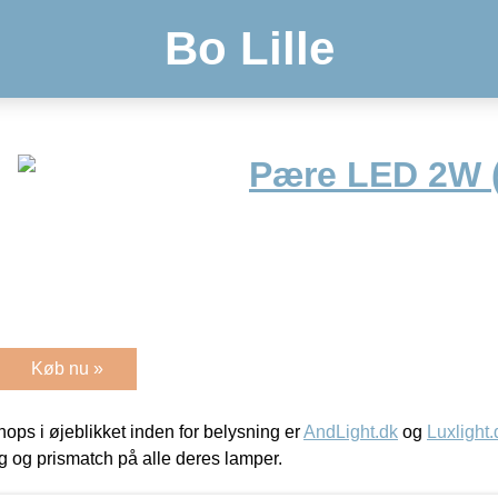
Bo Lille
Pære LED 2W 
Køb nu »
ps i øjeblikket inden for belysning er
AndLight.dk
og
Luxlight.
ing og prismatch på alle deres lamper.