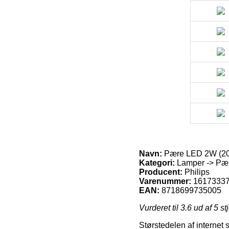
Navn:
Pære LED 2W (200
Kategori:
Lamper -> Pære
Producent:
Philips
Varenummer:
1617333
EAN:
8718699735005
Vurderet til
3.6
ud af 5 st
Størstedelen af internet 