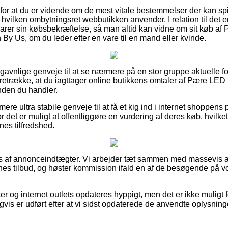
 for at du er vidende om de mest vitale bestemmelser der kan spi
l hvilken ombytningsret webbutikken anvender. I relation til det er
rer sin købsbekræftelse, så man altid kan vidne om sit køb a
y Us, om du leder efter en vare til en mand eller kvinde.
ivt gavnlige genveje til at se nærmere på en stor gruppe aktuelle 
 foretrække, at du iagttager online butikkens omtaler af Pære L
nden du handler.
e ultra stabile genveje til at få et kig ind i internet shoppens p
r det er muligt at offentliggøre en vurdering af deres køb, hvilk
nes tilfredshed.
 af annonceindtægter. Vi arbejder tæt sammen med massevis a
rnes tilbud, og høster kommission ifald en af de besøgende på v
 og internet outlets opdateres hyppigt, men det er ikke muligt fo
gvis er udført efter at vi sidst opdaterede de anvendte oplysning