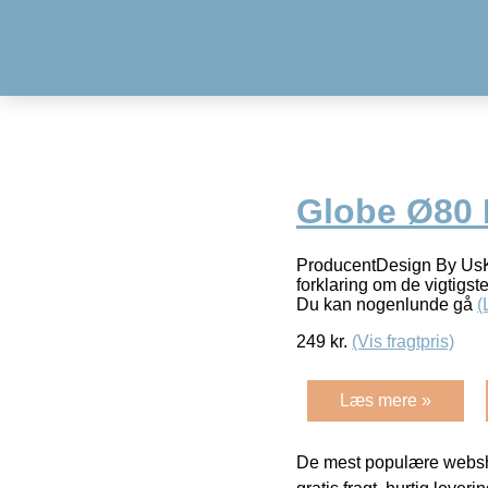
Globe Ø80 
ProducentDesign By UsKon
forklaring om de vigtigst
Du kan nogenlunde gå
(
249
kr.
(Vis fragtpris)
Læs mere »
De mest populære websho