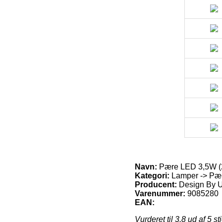
Navn:
Pære LED 3,5W (2
Kategori:
Lamper -> Pær
Producent:
Design By 
Varenummer:
9085280
EAN:
Vurderet til
3.8
ud af 5 st