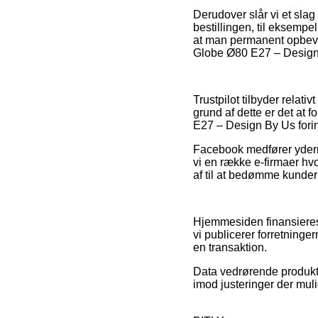
Derudover slår vi et slag
bestillingen, til eksempe
at man permanent opbeva
Globe Ø80 E27 – Design B
Trustpilot tilbyder relat
grund af dette er det at
E27 – Design By Us fori
Facebook medfører ydermer
vi en række e-firmaer hvo
af til at bedømme kunder
Hjemmesiden finansieres
vi publicerer forretninge
en transaktion.
Data vedrørende produkter
imod justeringer der muli