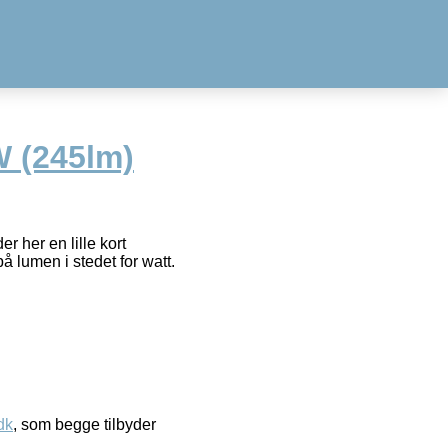
 (245lm)
 her en lille kort
å lumen i stedet for watt.
dk
, som begge tilbyder