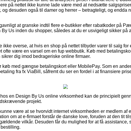
ere på nettet ikke kunne lade være med at nedsætte salgsprise
r, og desuden også til damer og herrer – betragteligt, og endda 
gavnligt at granske indtil flere e-butikker efter rabatkoder på 
y Us inden du shopper, således at du er usvigeligt sikker på a
 ikke overse, at hvis en shop på nettet tilbyder varer til salg fo
t ofte være en varsel om en fup webbutik. Køb med betalingskort
 sikrer dig imod bedrageriske online firmaer.
 for køb med gængse betalingskort eller MobilePay. Som en ande
etaling fra fx ViaBill, såfremt du ser en fordel i at finansiere pr
r hos en Design By Us online virksomhed kan de principielt 
 tidskrævende projekt.
unne være at se hvorvidt internet virksomheden er medlem af 
ation om at e-firmaet forstår de danske love, foruden at den tit t
 gældende vilkår. Desuden får du mulighed for at få assistance, 
bestilling.