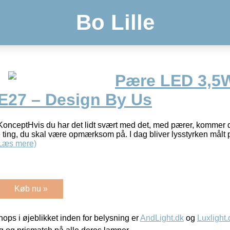
Bo Lille
Pære LED 3,5W
E27 – Design By Us
ceptHvis du har det lidt svært med det, med pærer, kommer der
e ting, du skal være opmærksom på. I dag bliver lysstyrken målt p
Læs mere)
Køb nu »
ps i øjeblikket inden for belysning er
AndLight.dk
og
Luxlight.