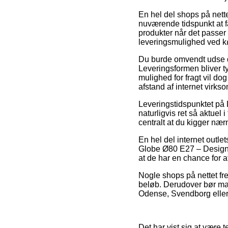
En hel del shops på nett
nuværende tidspunkt at få
produkter når det passer
leveringsmulighed ved 
Du burde omvendt udse dig 
Leveringsformen bliver 
mulighed for fragt vil dog
afstand af internet virks
Leveringstidspunktet p
naturligvis ret så aktuel 
centralt at du kigger nær
En hel del internet outl
Globe Ø80 E27 – Design B
at de har en chance for at
Nogle shops på nettet fre
beløb. Derudover bør man
Odense, Svendborg eller G
Det har vist sig at være t