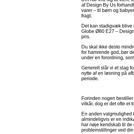
af Design By Us forhandl
varer – til børn og babye
fragt.
Det kan stadigvæk blive 
Globe Ø80 E27 – Design B
pris.
Du skal ikke desto mindre
for hamrende god, bør de
under en forordning, som
Generelt slår vi et slag
nytte af en løsning på afb
periode.
Forinden nogen bestille
vilkår, dog er det ofte et
En anden valgmulighed k
almindeligvis er en indik
har nøje kendskab til de
problemstillinger ved din 