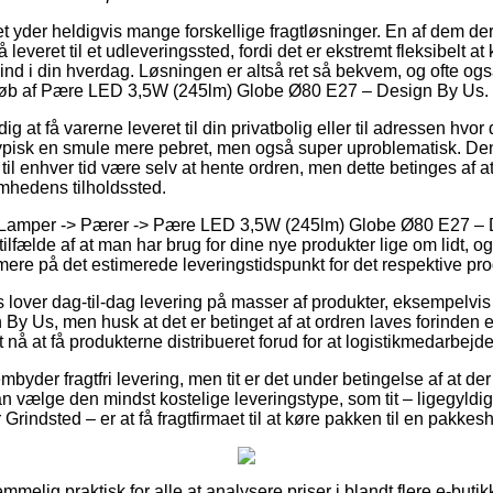
et yder heldigvis mange forskellige fragtløsninger. En af dem de
 leveret til et udleveringssted, fordi det er ekstremt fleksibelt a
 ind i din hverdag. Løsningen er altså ret så bekvem, og ofte og
køb af Pære LED 3,5W (245lm) Globe Ø80 E27 – Design By Us.
at få varerne leveret til din privatbolig eller til adressen hvor 
typisk en smule mere pebret, men også super uproblematisk. De
 til enhver tid være selv at hente ordren, men dette betinges af at
omhedens tilholdssted.
å Lamper -> Pærer -> Pære LED 3,5W (245lm) Globe Ø80 E27 – 
i tilfælde af at man har brug for dine nye produkter lige om lidt, 
mere på det estimerede leveringstidspunkt for det respektive pro
ets lover dag-til-dag levering på masser af produkter, eksempel
y Us, men husk at det er betinget af at ordren laves forinden et
 nå at få produkterne distribueret forud for at logistikmedarbejde
mbyder fragtfri levering, men tit er det under betingelse af at de
 vælge den mindst kostelige leveringstype, som tit – ligegyldi
rindsted – er at få fragtfirmaet til at køre pakken til en pakkes
emmelig praktisk for alle at analysere priser i blandt flere e-buti