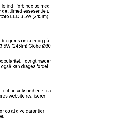
lle ind i forbindelse med
 det tilmed essesentielt,
f Pære LED 3,5W (245lm)
forbrugeres omtaler og på
ED 3,5W (245lm) Globe Ø80
opularitet. I øvrigt møder
et også kan drages fordel
f online virksomheder da
ores website realiserer
r os at give garantier
er.