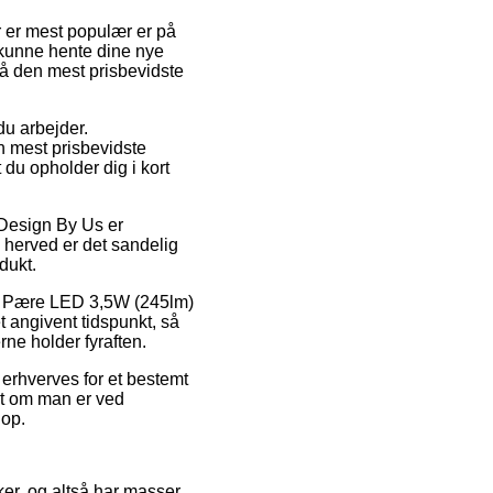
r er mest populær er på
t kunne hente dine nye
så den mest prisbevidste
du arbejder.
n mest prisbevidste
 du opholder dig i kort
Design By Us er
og herved er det sandelig
dukt.
vis Pære LED 3,5W (245lm)
 angivent tidspunkt, så
rne holder fyraften.
r erhverves for et bestemt
gt om man er ved
hop.
kker, og altså har masser