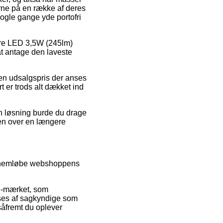
rne på en række af deres
nogle gange yde portofri
Pære LED 3,5W (245lm)
t antage den laveste
r en udsalgspris der anses
 er trods alt dækket ind
n løsning burde du drage
isen over en længere
gennemløbe webshoppens
e-mærket, som
ilses af sagkyndige som
såfremt du oplever