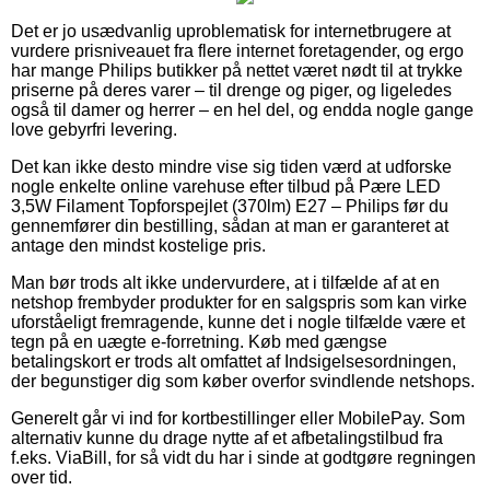
Det er jo usædvanlig uproblematisk for internetbrugere at
vurdere prisniveauet fra flere internet foretagender, og ergo
har mange Philips butikker på nettet været nødt til at trykke
priserne på deres varer – til drenge og piger, og ligeledes
også til damer og herrer – en hel del, og endda nogle gange
love gebyrfri levering.
Det kan ikke desto mindre vise sig tiden værd at udforske
nogle enkelte online varehuse efter tilbud på Pære LED
3,5W Filament Topforspejlet (370lm) E27 – Philips før du
gennemfører din bestilling, sådan at man er garanteret at
antage den mindst kostelige pris.
Man bør trods alt ikke undervurdere, at i tilfælde af at en
netshop frembyder produkter for en salgspris som kan virke
uforståeligt fremragende, kunne det i nogle tilfælde være et
tegn på en uægte e-forretning. Køb med gængse
betalingskort er trods alt omfattet af Indsigelsesordningen,
der begunstiger dig som køber overfor svindlende netshops.
Generelt går vi ind for kortbestillinger eller MobilePay. Som
alternativ kunne du drage nytte af et afbetalingstilbud fra
f.eks. ViaBill, for så vidt du har i sinde at godtgøre regningen
over tid.