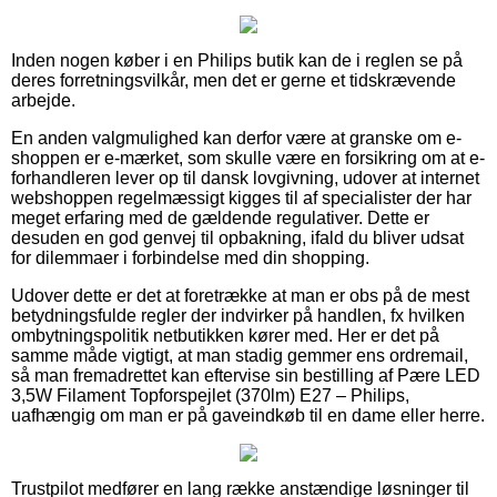
Inden nogen køber i en Philips butik kan de i reglen se på
deres forretningsvilkår, men det er gerne et tidskrævende
arbejde.
En anden valgmulighed kan derfor være at granske om e-
shoppen er e-mærket, som skulle være en forsikring om at e-
forhandleren lever op til dansk lovgivning, udover at internet
webshoppen regelmæssigt kigges til af specialister der har
meget erfaring med de gældende regulativer. Dette er
desuden en god genvej til opbakning, ifald du bliver udsat
for dilemmaer i forbindelse med din shopping.
Udover dette er det at foretrække at man er obs på de mest
betydningsfulde regler der indvirker på handlen, fx hvilken
ombytningspolitik netbutikken kører med. Her er det på
samme måde vigtigt, at man stadig gemmer ens ordremail,
så man fremadrettet kan eftervise sin bestilling af Pære LED
3,5W Filament Topforspejlet (370lm) E27 – Philips,
uafhængig om man er på gaveindkøb til en dame eller herre.
Trustpilot medfører en lang række anstændige løsninger til