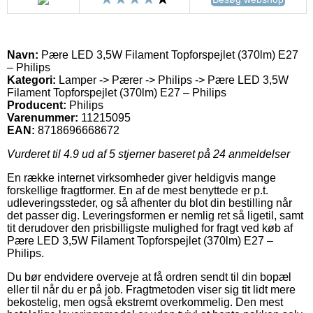
Navn:
Pære LED 3,5W Filament Topforspejlet (370lm) E27
– Philips
Kategori:
Lamper -> Pærer -> Philips -> Pære LED 3,5W
Filament Topforspejlet (370lm) E27 – Philips
Producent:
Philips
Varenummer:
11215095
EAN:
8718696668672
Vurderet til
4.9
ud af 5 stjerner baseret på
24
anmeldelser
En række internet virksomheder giver heldigvis mange
forskellige fragtformer. En af de mest benyttede er p.t.
udleveringssteder, og så afhenter du blot din bestilling når
det passer dig. Leveringsformen er nemlig ret så ligetil, samt
tit derudover den prisbilligste mulighed for fragt ved køb af
Pære LED 3,5W Filament Topforspejlet (370lm) E27 –
Philips.
Du bør endvidere overveje at få ordren sendt til din bopæl
eller til når du er på job. Fragtmetoden viser sig tit lidt mere
bekostelig, men også ekstremt overkommelig. Den mest