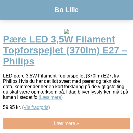
Bo Lille
Pære LED 3,5W Filament
Topforspejlet (370lm) E27 –
Philips
LED pære 3,5W Filament Topforspejlet (370lm) E27, fra
Philips.Hvis du har det lidt svært med pærer og tekniske
data, kommer der her en kort forklaring på de vigtigste ting,
du skal være opmærksom på. I dag bliver lysstyrken målt på
lumen i stedet fo
(Læs mere)
59.95
kr.
(Vis fragtpris)
Læs mere »