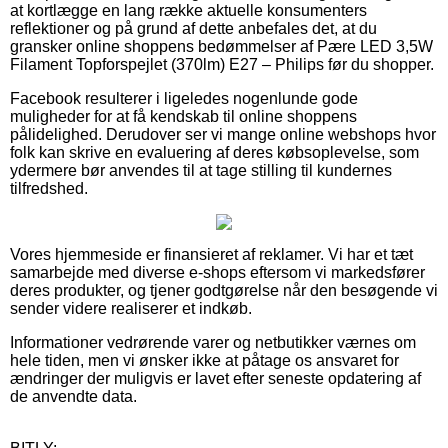
at kortlægge en lang række aktuelle konsumenters
reflektioner og på grund af dette anbefales det, at du
gransker online shoppens bedømmelser af Pære LED 3,5W
Filament Topforspejlet (370lm) E27 – Philips før du shopper.
Facebook resulterer i ligeledes nogenlunde gode
muligheder for at få kendskab til online shoppens
pålidelighed. Derudover ser vi mange online webshops hvor
folk kan skrive en evaluering af deres købsoplevelse, som
ydermere bør anvendes til at tage stilling til kundernes
tilfredshed.
Vores hjemmeside er finansieret af reklamer. Vi har et tæt
samarbejde med diverse e-shops eftersom vi markedsfører
deres produkter, og tjener godtgørelse når den besøgende vi
sender videre realiserer et indkøb.
Informationer vedrørende varer og netbutikker værnes om
hele tiden, men vi ønsker ikke at påtage os ansvaret for
ændringer der muligvis er lavet efter seneste opdatering af
de anvendte data.