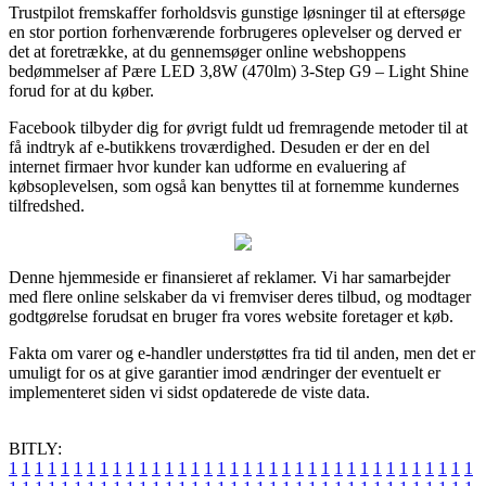
Trustpilot fremskaffer forholdsvis gunstige løsninger til at eftersøge
en stor portion forhenværende forbrugeres oplevelser og derved er
det at foretrække, at du gennemsøger online webshoppens
bedømmelser af Pære LED 3,8W (470lm) 3-Step G9 – Light Shine
forud for at du køber.
Facebook tilbyder dig for øvrigt fuldt ud fremragende metoder til at
få indtryk af e-butikkens troværdighed. Desuden er der en del
internet firmaer hvor kunder kan udforme en evaluering af
købsoplevelsen, som også kan benyttes til at fornemme kundernes
tilfredshed.
Denne hjemmeside er finansieret af reklamer. Vi har samarbejder
med flere online selskaber da vi fremviser deres tilbud, og modtager
godtgørelse forudsat en bruger fra vores website foretager et køb.
Fakta om varer og e-handler understøttes fra tid til anden, men det er
umuligt for os at give garantier imod ændringer der eventuelt er
implementeret siden vi sidst opdaterede de viste data.
BITLY:
1
1
1
1
1
1
1
1
1
1
1
1
1
1
1
1
1
1
1
1
1
1
1
1
1
1
1
1
1
1
1
1
1
1
1
1