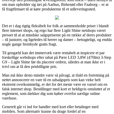
om man opholder sig tæt på Aarhus, Birkerød eller Faaborg – er at
få fragtfirmaet til at køre produkterne til et udleveringssted.
Det er i dag rigtig fleksibelt for folk at sammenholde priser i blandt
flere internet shops, og ergo har flere Light Shine netshops været
presset til at at mindske salgspriserne på en række af deres produkter
– til juniorer, og ligeledes til herrer og damer – betragteligt, og endda
nogle gange frembyde gratis fragt.
Til gengæld kan det immervæk være rentabelt at inspicere et par
forskellige webshops efter rabat på Pære LED 3,8W (470lm) 3-Step
G9 – Light Shine før du placerer ordren, således at man ikke er i
tvivl om at få den prisbilligste pris.
Man må ikke desto mindre være så påvagt, at ifald en forretning på
nettet annoncerer en vare til en udsalgspris som kan virke helt
ekstremt overkommelig, er det for det meste være en varsel om en
falsk internet shop. Bestillinger med kort er heldigvis omsluttet af et
reglement, som dækker dig som køber overfor uærlige online
varehuse.
Generelt går vi ind for handler med kort eller betalinger med
mobilen. Som alternativ kunne du drage fordel af en