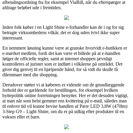
afbetalingsordning fra for eksempel ViaBill, når du efterspørger at
afdrage beløbet ude i fremtiden.
Inden folk køber i en Light Shine e-forhandler kan de i og for sig
betragte virksomhedens vilkår, det er dog uden tvivl ikke super
interessant.
En nemmere løsning kunne være at granske hvorvidt e-butikken er
e-mærket medlem, fordi det kan være et billede på at e-handlen
følger de officielle regler, samt at internet shoppen jævnligt
kontrolleres af jurister som er indført i vilkårene på området. Det
giver dig genvej til en hjælpende hånd, for så vidt du skulle få
dilemmaer med din shopping.
Derudover støtter vi at køberen er vidende om de grundlæggende
forhold der er gældende for bestillingen, for eksempel hvilken
byttepolitik online forretningen benytter. Her er det desuden vigtigt,
at man når som helst gemmer ens kvittering på e-mail, således man
til enhver tid vil kunne bevise handlen af Pære LED 3,8W (470lm)
3-Step G9 – Light Shine, om du er på udkig efter produkter til en
voksen eller et barn.