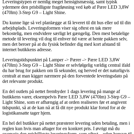
Leveringstypen er nemlig meget hensigtsmæssig, samt typisk
ydermere den prisbilligste fragtløsning ved køb af Pære LED 3,8W
(470lm) 3-Step G9 – Light Shine.
Du kunne lige så vel planlægge at få leveret til dit hus eller ud til din
arbejdsplads. Leveringsformen viser sig oftest en tak mere
bekostelig, men endvidere særligt let gængelig. Den mest betalelige
metode til levering vil dog til enhver tid være at hente pakken selv,
men det beroer på at du fysisk befinder dig med kort afstand til
internet butikkens adresse.
Leveringstidspunktet på Lamper -> Pærer -> Pære LED 3,8W
(470lm) 3-Step G9 – Light Shine er selvfølgelig vældig central ifald
du har brug for pakken om få sekunder, og herved er det naturligvis
centralt at man kigger nærmere på den forventede leveringsdato på
det relevante produkt.
En del outlets på nettet frembyder 1 dags levering på mange af
butikkens varer, eksempelvis Pære LED 3,8W (470lm) 3-Step G9 –
Light Shine, som er afhængig af at orden realiseres før et angivent
tidspunkt, så at de kan nå at få dit nye produkt klar forud for at de
logistikansatte tager hjem.
En hel del butikker på nettet præsterer levering uden betaling, men i
reglen kun hvis man aftager for en konkret pris. I øvrigt må du
overveje den prisbilligste leveringsform, som oftest – uden hensyn til