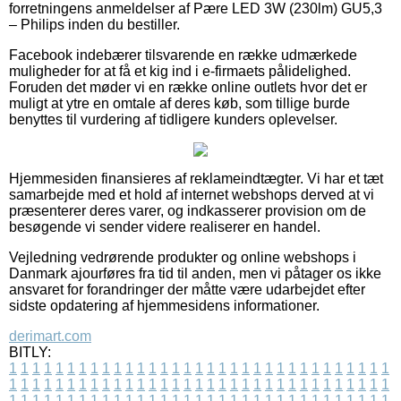
forretningens anmeldelser af Pære LED 3W (230lm) GU5,3
– Philips inden du bestiller.
Facebook indebærer tilsvarende en række udmærkede
muligheder for at få et kig ind i e-firmaets pålidelighed.
Foruden det møder vi en række online outlets hvor det er
muligt at ytre en omtale af deres køb, som tillige burde
benyttes til vurdering af tidligere kunders oplevelser.
Hjemmesiden finansieres af reklameindtægter. Vi har et tæt
samarbejde med et hold af internet webshops derved at vi
præsenterer deres varer, og indkasserer provision om de
besøgende vi sender videre realiserer en handel.
Vejledning vedrørende produkter og online webshops i
Danmark ajourføres fra tid til anden, men vi påtager os ikke
ansvaret for forandringer der måtte være udarbejdet efter
sidste opdatering af hjemmesidens informationer.
derimart.com
BITLY:
1
1
1
1
1
1
1
1
1
1
1
1
1
1
1
1
1
1
1
1
1
1
1
1
1
1
1
1
1
1
1
1
1
1
1
1
1
1
1
1
1
1
1
1
1
1
1
1
1
1
1
1
1
1
1
1
1
1
1
1
1
1
1
1
1
1
1
1
1
1
1
1
1
1
1
1
1
1
1
1
1
1
1
1
1
1
1
1
1
1
1
1
1
1
1
1
1
1
1