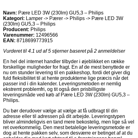
Navn:
Pære LED 3W (230lm) GU5,3 – Philips
Kategori:
Lamper -> Pærer -> Philips -> Pære LED 3W
(230lm) GU5,3 – Philips
Producent:
Philips
Varenummer:
12496566
EAN:
8718699773915
Vurderet til
4.1
ud af 5 stjerner baseret på
2
anmeldelser
En hel del internet handler tilbyder i øjeblikket en række
forskellige muligheder for fragt. En af de mest benyttede er
nu om stunder levering til en pakkeshop, fordi det giver dig
fuld fleksibilitet til at hente produkterne lige præcis når det
passer ind i din kalender. Leveringsmetoden er nemlig
ekstremt problemfri, og tit også den prisbilligste
leveringsmåde ved køb af Pære LED 3W (230lm) GU5,3 –
Philips.
Du bør derudover vælge at vælge at få udbragt til din
adresse eller til adressen på dit arbejde. Leveringstypen
bliver almindeligvis en tand mere bekostelig, men lige så vel
ret overkommelig. Den mest betalelige leveringsmetode er
dog at hente pakken selv, som desværre er betinget af at du