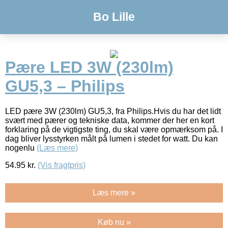
Bo Lille
Pære LED 3W (230lm)
GU5,3 – Philips
LED pære 3W (230lm) GU5,3, fra Philips.Hvis du har det lidt
svært med pærer og tekniske data, kommer der her en kort
forklaring på de vigtigste ting, du skal være opmærksom på. I
dag bliver lysstyrken målt på lumen i stedet for watt. Du kan
nogenlu
(Læs mere)
54.95
kr.
(Vis fragtpris)
Læs mere »
Køb nu »