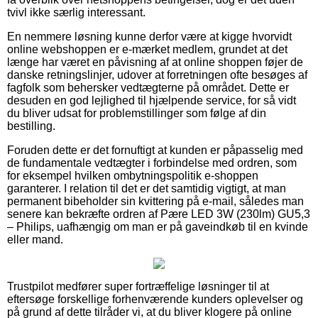
tvivl ikke særlig interessant.
En nemmere løsning kunne derfor være at kigge hvorvidt
online webshoppen er e-mærket medlem, grundet at det
længe har været en påvisning af at online shoppen føjer de
danske retningslinjer, udover at forretningen ofte besøges af
fagfolk som behersker vedtægterne på området. Dette er
desuden en god lejlighed til hjælpende service, for så vidt
du bliver udsat for problemstillinger som følge af din
bestilling.
Foruden dette er det fornuftigt at kunden er påpasselig med
de fundamentale vedtægter i forbindelse med ordren, som
for eksempel hvilken ombytningspolitik e-shoppen
garanterer. I relation til det er det samtidig vigtigt, at man
permanent bibeholder sin kvittering på e-mail, således man
senere kan bekræfte ordren af Pære LED 3W (230lm) GU5,3
– Philips, uafhængig om man er på gaveindkøb til en kvinde
eller mand.
Trustpilot medfører super fortræffelige løsninger til at
eftersøge forskellige forhenværende kunders oplevelser og
på grund af dette tilråder vi, at du bliver klogere på online