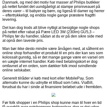
Danmark, og med det motiv har masser af Philips butikker
på nettet fundet det uundgåeligt at stampe prisniveauet på
deres varer – til babyer og børn, og ligeså til damer og herrer
– eftertrykkeligt, og endda nogle gange præstere fragtfri
levering.
Det kan dog trods alt blive nyttigt at besigtige nogle shops
på nettet efter rabat på Pære LED 3W (230lm) GU5,3 –
Philips før du handler, sådan at du er på den sikre side med
at opnå den laveste pris.
Man bør ikke desto mindre være årvågen med, at såfremt en
online shop forhandler et produkt til en pris der kan ses som
kolossalt gunstig, så er det mange gange være en varsel om
en uægte internet handler. Køb med betalingskort er dog
omfavnet af en orden, som dækker folk imod svindlende
online selskaber.
Generelt tilråder vi køb med kort eller MobilePay. Som
alternativ kunne du udnytte et tilbud som f.eks. ViaBill,
forudsat du har i sinde at finansiere beløbet ude i fremtiden.
Før folk shopper i en Philips shop kunne man til hver en tid
få overblik over netshoppens betingelser, dog er det uden