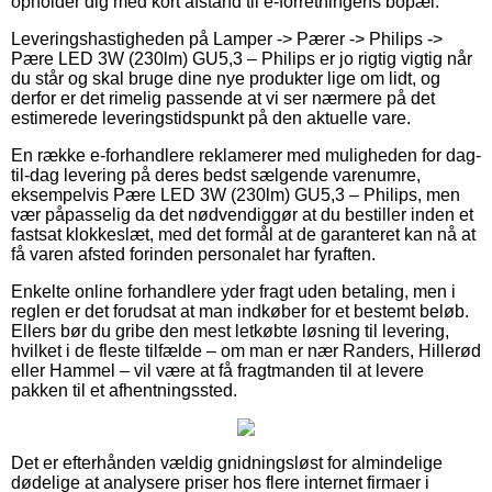
opholder dig med kort afstand til e-forretningens bopæl.
Leveringshastigheden på Lamper -> Pærer -> Philips ->
Pære LED 3W (230lm) GU5,3 – Philips er jo rigtig vigtig når
du står og skal bruge dine nye produkter lige om lidt, og
derfor er det rimelig passende at vi ser nærmere på det
estimerede leveringstidspunkt på den aktuelle vare.
En række e-forhandlere reklamerer med muligheden for dag-
til-dag levering på deres bedst sælgende varenumre,
eksempelvis Pære LED 3W (230lm) GU5,3 – Philips, men
vær påpasselig da det nødvendiggør at du bestiller inden et
fastsat klokkeslæt, med det formål at de garanteret kan nå at
få varen afsted forinden personalet har fyraften.
Enkelte online forhandlere yder fragt uden betaling, men i
reglen er det forudsat at man indkøber for et bestemt beløb.
Ellers bør du gribe den mest letkøbte løsning til levering,
hvilket i de fleste tilfælde – om man er nær Randers, Hillerød
eller Hammel – vil være at få fragtmanden til at levere
pakken til et afhentningssted.
Det er efterhånden vældig gnidningsløst for almindelige
dødelige at analysere priser hos flere internet firmaer i