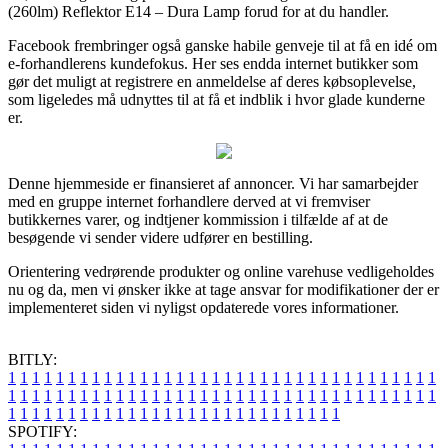
(260lm) Reflektor E14 – Dura Lamp forud for at du handler.
Facebook frembringer også ganske habile genveje til at få en idé om
e-forhandlerens kundefokus. Her ses endda internet butikker som
gør det muligt at registrere en anmeldelse af deres købsoplevelse,
som ligeledes må udnyttes til at få et indblik i hvor glade kunderne
er.
Denne hjemmeside er finansieret af annoncer. Vi har samarbejder
med en gruppe internet forhandlere derved at vi fremviser
butikkernes varer, og indtjener kommission i tilfælde af at de
besøgende vi sender videre udfører en bestilling.
Orientering vedrørende produkter og online varehuse vedligeholdes
nu og da, men vi ønsker ikke at tage ansvar for modifikationer der er
implementeret siden vi nyligst opdaterede vores informationer.
BITLY:
1
1
1
1
1
1
1
1
1
1
1
1
1
1
1
1
1
1
1
1
1
1
1
1
1
1
1
1
1
1
1
1
1
1
1
1
1
1
1
1
1
1
1
1
1
1
1
1
1
1
1
1
1
1
1
1
1
1
1
1
1
1
1
1
1
1
1
1
1
1
1
1
1
1
1
1
1
1
1
1
1
1
1
1
1
1
1
1
1
1
1
1
1
1
1
1
1
1
1
1
SPOTIFY: