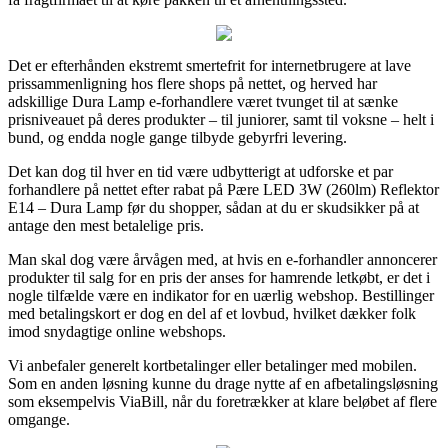
Det er efterhånden ekstremt smertefrit for internetbrugere at lave
prissammenligning hos flere shops på nettet, og herved har
adskillige Dura Lamp e-forhandlere været tvunget til at sænke
prisniveauet på deres produkter – til juniorer, samt til voksne – helt i
bund, og endda nogle gange tilbyde gebyrfri levering.
Det kan dog til hver en tid være udbytterigt at udforske et par
forhandlere på nettet efter rabat på Pære LED 3W (260lm) Reflektor
E14 – Dura Lamp før du shopper, sådan at du er skudsikker på at
antage den mest betalelige pris.
Man skal dog være årvågen med, at hvis en e-forhandler annoncerer
produkter til salg for en pris der anses for hamrende letkøbt, er det i
nogle tilfælde være en indikator for en uærlig webshop. Bestillinger
med betalingskort er dog en del af et lovbud, hvilket dækker folk
imod snydagtige online webshops.
Vi anbefaler generelt kortbetalinger eller betalinger med mobilen.
Som en anden løsning kunne du drage nytte af en afbetalingsløsning
som eksempelvis ViaBill, når du foretrækker at klare beløbet af flere
omgange.