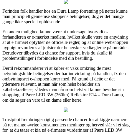
Forinden folk handler hos en Dura Lamp forretning på nettet kunne
man principielt gennemse shoppens betingelser, dog er det mange
gange ikke specielt ophidsende.
En anden mulighed kunne være at undersøge hvorvidt e-
forhandleren er e-mærket medlem, hvilket skulle være en antydning
af at e-firmaet opfylder de officielle regler, og at online webshoppen
hyppigt revurderes af jurister der behersker vedtægterne på området.
Derudover tilbydes du chance for support, hvis du skulle få
problemstillinger i forbindelse med din bestilling.
Dertil rekommanderer vi at køber er vaks omkring de mest
betydningsfulde betingelser der har indvirkning på handlen, fx den
ombytningsret e-shoppen kører med. På grund af dette er det
ydermere relevant, at man når som helst beholder sin
købsbekræftelse, således man når som helst vil kunne bevidne sin
shopping af Pære LED 3W (260lm) Reflektor E14 – Dura Lamp,
om du søger en vare til en dame eller herre.
Trustpilot frembringer rigtig passende chancer for at kigge nærmere
på ret mange øvrige konsumenters meninger og herved slår vi et slag
for, at du tager et kig på e-firmaets vurderinger af Pære LED 3W