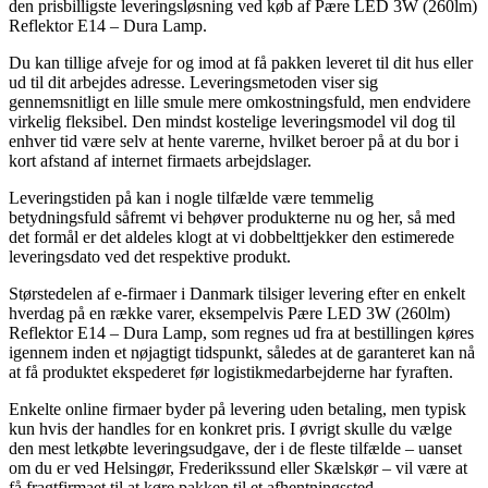
den prisbilligste leveringsløsning ved køb af Pære LED 3W (260lm)
Reflektor E14 – Dura Lamp.
Du kan tillige afveje for og imod at få pakken leveret til dit hus eller
ud til dit arbejdes adresse. Leveringsmetoden viser sig
gennemsnitligt en lille smule mere omkostningsfuld, men endvidere
virkelig fleksibel. Den mindst kostelige leveringsmodel vil dog til
enhver tid være selv at hente varerne, hvilket beroer på at du bor i
kort afstand af internet firmaets arbejdslager.
Leveringstiden på kan i nogle tilfælde være temmelig
betydningsfuld såfremt vi behøver produkterne nu og her, så med
det formål er det aldeles klogt at vi dobbelttjekker den estimerede
leveringsdato ved det respektive produkt.
Størstedelen af e-firmaer i Danmark tilsiger levering efter en enkelt
hverdag på en række varer, eksempelvis Pære LED 3W (260lm)
Reflektor E14 – Dura Lamp, som regnes ud fra at bestillingen køres
igennem inden et nøjagtigt tidspunkt, således at de garanteret kan nå
at få produktet ekspederet før logistikmedarbejderne har fyraften.
Enkelte online firmaer byder på levering uden betaling, men typisk
kun hvis der handles for en konkret pris. I øvrigt skulle du vælge
den mest letkøbte leveringsudgave, der i de fleste tilfælde – uanset
om du er ved Helsingør, Frederikssund eller Skælskør – vil være at
få fragtfirmaet til at køre pakken til et afhentningssted.