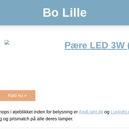
Bo Lille
Pære LED 3W 
Køb nu »
ps i øjeblikket inden for belysning er
AndLight.dk
og
Luxlight.
ing og prismatch på alle deres lamper.