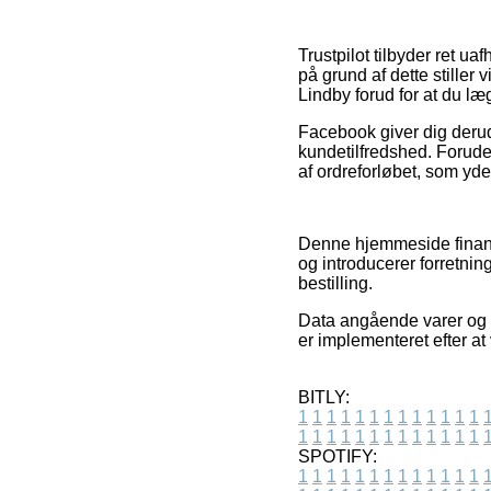
Trustpilot tilbyder ret 
på grund af dette stiller
Lindby forud for at du læg
Facebook giver dig derud
kundetilfredshed. Forude
af ordreforløbet, som yd
Denne hjemmeside finans
og introducerer forretnin
bestilling.
Data angående varer og on
er implementeret efter at
BITLY:
1
1
1
1
1
1
1
1
1
1
1
1
1
1
1
1
1
1
1
1
1
1
1
1
1
1
SPOTIFY:
1
1
1
1
1
1
1
1
1
1
1
1
1