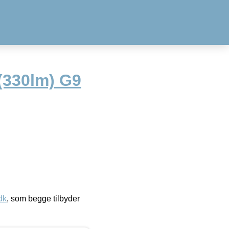
(330lm) G9
dk
, som begge tilbyder