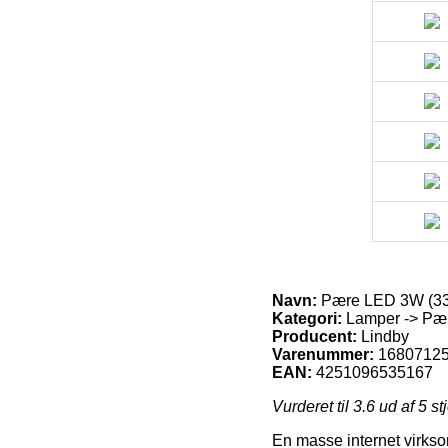
Navn:
Pære LED 3W (33
Kategori:
Lamper -> Pær
Producent:
Lindby
Varenummer:
1680712
EAN:
4251096535167
Vurderet til
3.6
ud af 5 st
En masse internet virksom