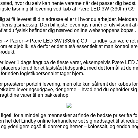
ngssted, hvor du selv kan hente varerne når det passer dig bedst. 
lligste løsning til levering ved køb af Pære LED 3W (330lm) G9 
g at få leveret til din adresse eller til hvor du arbejder. Metoden 
 hensigtsmæssig. Den billigste leveringsmanér er utvivlsomt at
f at du fysisk befinder dig nærved online webshoppens bopæl.
r -> Pærer -> Pære LED 3W (330lm) G9 – Lindby kan være ret 
om et øjeblik, så derfor er det altså essentielt at man kontrollere
produkt.
ler lover 1 dags fragt på de fleste varer, eksempelvis Pære LED
 placeres forud for et fastslået tidspunkt, med det formål at de 
forinden logistikpersonalet tager hjem.
 præsterer portofri levering, men ofte kun såfremt der købes for
tkøbte leveringsudgave, der gerne – hvad end du opholder sig i
bragt dine varer til en pakkeshop.
ligetil for almindelige mennesker at finde de bedste priser fra fo
en hel del Lindby online forhandlere set sig nødsaget til at redu
r, og yderligere også til damer og herrer – kolossalt, og endda 