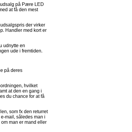
ter udsalg på Pære LED
med at få den mest
udsalgspris der virker
p. Handler med kort er
u udnytte en
ngen ude i fremtiden.
ge på deres
 ordningen, hvilket
 samt at den en gang i
s du chance for at få
len, som fx den returret
på e-mail, således man i
l om man er mand eller