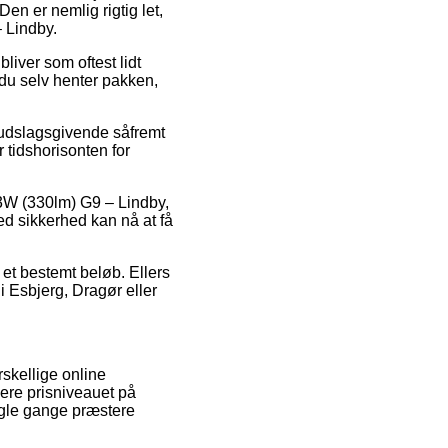
Den er nemlig rigtig let,
– Lindby.
bliver som oftest lidt
 du selv henter pakken,
udslagsgivende såfremt
r tidshorisonten for
 3W (330lm) G9 – Lindby,
med sikkerhed kan nå at få
 et bestemt beløb. Ellers
 Esbjerg, Dragør eller
rskellige online
cere prisniveauet på
nogle gange præstere