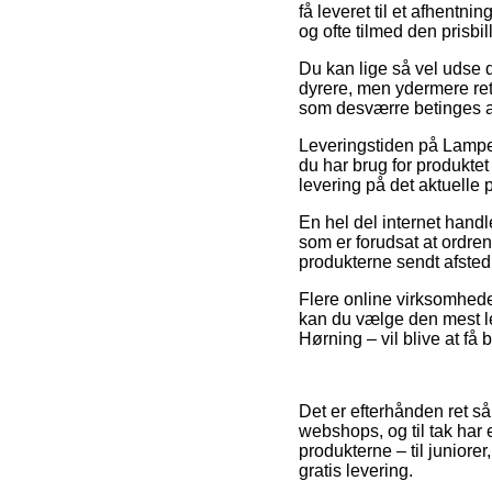
få leveret til et afhentni
og ofte tilmed den prisbi
Du kan lige så vel udse di
dyrere, men ydermere ret
som desværre betinges a
Leveringstiden på Lampe
du har brug for produktet 
levering på det aktuelle 
En hel del internet hand
som er forudsat at ordren
produkterne sendt afsted 
Flere online virksomheder
kan du vælge den mest le
Hørning – vil blive at få 
Det er efterhånden ret så 
webshops, og til tak har 
produkterne – til juniore
gratis levering.