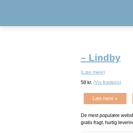
– Lindby
(Læs mere)
58
kr.
(Vis fragtpris)
Læs mere »
De mest populære websho
gratis fragt, hurtig lever