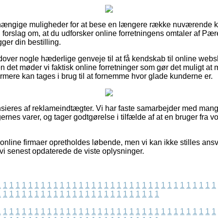
uafhængige muligheder for at bese en længere række nuværende 
 vi forslag om, at du udforsker online forretningens omtaler af 
ger din bestilling.
over nogle hæderlige genveje til at få kendskab til online we
n det møder vi faktisk online forretninger som gør det muligt a
ermere kan tages i brug til at fornemme hvor glade kunderne er.
ieres af reklameindtægter. Vi har faste samarbejder med man
gernes varer, og tager godtgørelse i tilfælde af at en bruger fra 
line firmaer opretholdes løbende, men vi kan ikke stilles ansva
 vi senest opdaterede de viste oplysninger.
1
1
1
1
1
1
1
1
1
1
1
1
1
1
1
1
1
1
1
1
1
1
1
1
1
1
1
1
1
1
1
1
1
1
1
1
1
1
1
1
1
1
1
1
1
1
1
1
1
1
1
1
1
1
1
1
1
1
1
1
1
1
1
1
1
1
1
1
1
1
1
1
1
1
1
1
1
1
1
1
1
1
1
1
1
1
1
1
1
1
1
1
1
1
1
1