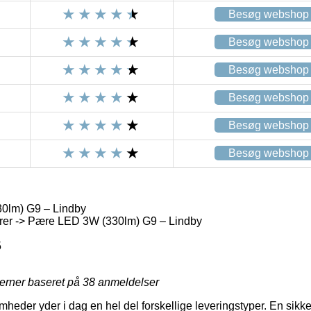
Besøg webshop
Besøg webshop
Besøg webshop
Besøg webshop
Besøg webshop
Besøg webshop
0lm) G9 – Lindby
er -> Pære LED 3W (330lm) G9 – Lindby
5
jerner baseret på
38
anmeldelser
heder yder i dag en hel del forskellige leveringstyper. En sikker 