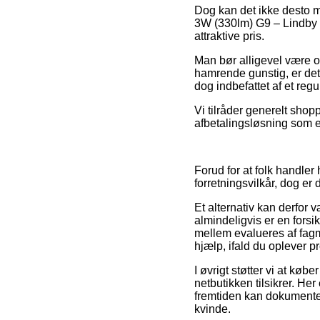
Dog kan det ikke desto mi
3W (330lm) G9 – Lindby 
attraktive pris.
Man bør alligevel være om
hamrende gunstig, er de
dog indbefattet af et reg
Vi tilråder generelt sho
afbetalingsløsning som ek
Forud for at folk handle
forretningsvilkår, dog er
Et alternativ kan derfor 
almindeligvis er en forsik
mellem evalueres af fag
hjælp, ifald du oplever p
I øvrigt støtter vi at kø
netbutikken tilsikrer. Her
fremtiden kan dokumente
kvinde.