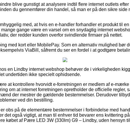
ndre blive gunstigt at analysere indtil flere internet outlets ef
inden du gennemfører din handel, så man er på den sikre side 
hyggelig med, at hvis en e-handler forhandler et produkt til en 
t mange gange være en varsel om en snydagtig internet websho
ulativ, der redder kunden overfor svindlende firmaer på nettet.
pping med kort eller MobilePay. Som en alternativ mulighed bør d
sempelvis ViaBill, såfremt du ser en fordel i at godtgøre betali
r hos en Lindby internet webshop behøver de i virkeligheden kig
 det undertiden ikke specielt ophidsende.
være at kontrollere hvorvidt e-forretningen er medlem af e-mærke
ring om at internet forretningen opretholder de officielle regler,
mænd der mestrer de gældende bestemmelser. Derudover tilbyde
roblemer ved din bestilling.
ber er obs på de elementære bestemmelser i forbindelse med hand
 er det også vigtigt, at man til enhver tid bevarer ens kvittering 
re købet af Pære LED 3W (330lm) G9 – Lindby, uden hensyn ti