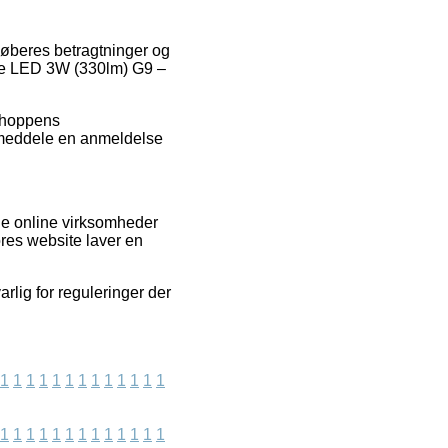
køberes betragtninger og
Pære LED 3W (330lm) G9 –
bshoppens
t meddele en anmeldelse
ge online virksomheder
vores website laver en
rlig for reguleringer der
1
1
1
1
1
1
1
1
1
1
1
1
1
1
1
1
1
1
1
1
1
1
1
1
1
1