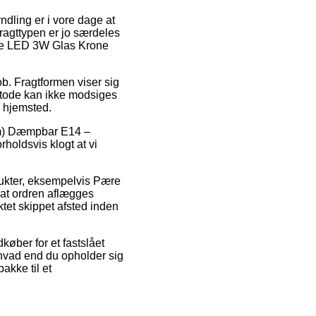
ndling er i vore dage at
Fragttypen er jo særdeles
ære LED 3W Glas Krone
ob. Fragtformen viser sig
etode kan ikke modsiges
s hjemsted.
lm) Dæmpbar E14 –
rholdsvis klogt at vi
odukter, eksempelvis Pære
at ordren aflægges
ktet skippet afsted inden
dkøber for et fastslået
 hvad end du opholder sig
akke til et