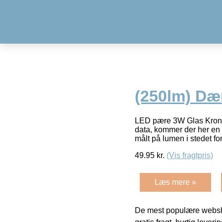
(250lm) Dæ
LED pære 3W Glas Krone 
data, kommer der her en k
målt på lumen i stedet fo
49.95
kr.
(Vis fragtpris)
Læs mere »
De mest populære websho