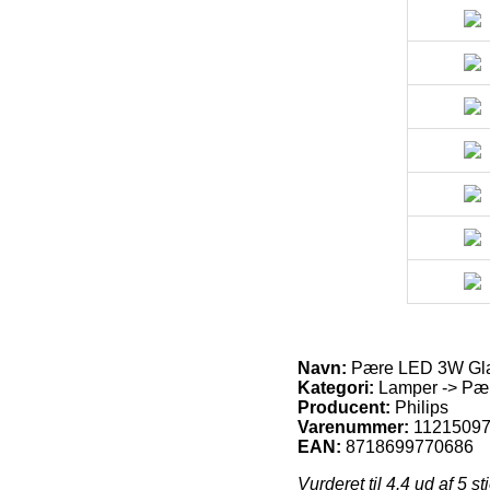
Navn:
Pære LED 3W Glas
Kategori:
Lamper -> Pær
Producent:
Philips
Varenummer:
1121509
EAN:
8718699770686
Vurderet til
4.4
ud af 5 st