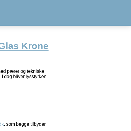
Glas Krone
med pærer og tekniske
I dag bliver lysstyrken
dk
, som begge tilbyder