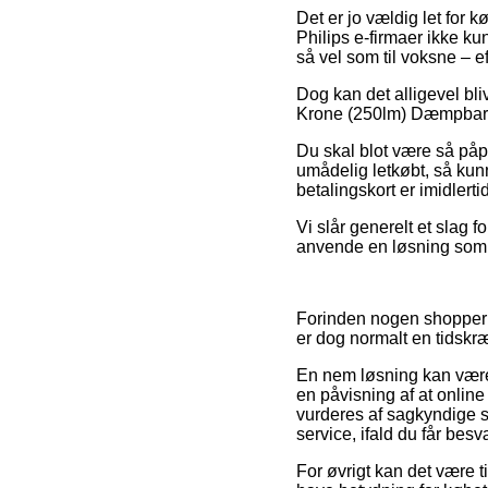
Det er jo vældig let for k
Philips e-firmaer ikke ku
så vel som til voksne – ef
Dog kan det alligevel bl
Krone (250lm) Dæmpbar E14
Du skal blot være så påp
umådelig letkøbt, så kunn
betalingskort er imidlerti
Vi slår generelt et slag 
anvende en løsning som e
Forinden nogen shopper i 
er dog normalt en tidsk
En nem løsning kan være 
en påvisning af at onlin
vurderes af sagkyndige 
service, ifald du får bes
For øvrigt kan det være 