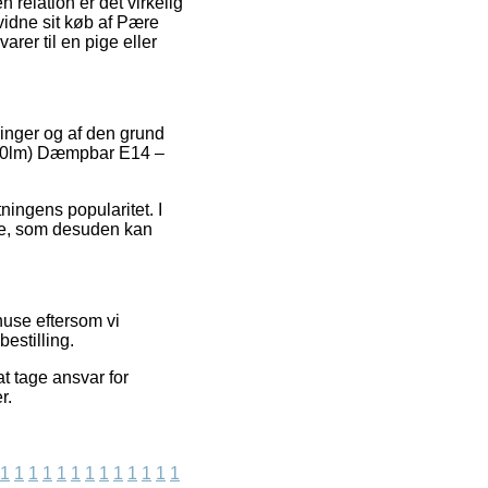
relation er det virkelig
evidne sit køb af Pære
er til en pige eller
ringer og af den grund
250lm) Dæmpbar E14 –
ningens popularitet. I
lse, som desuden kan
huse eftersom vi
estilling.
t tage ansvar for
r.
1
1
1
1
1
1
1
1
1
1
1
1
1