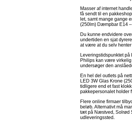
Masser af internet handle
få sendt til en pakkeshop
let, samt mange gange e
(250lm) Dæmpbar E14 – 
Du kunne endvidere overve
undertiden en sjat dyre
at være at du selv hente
Leveringstidspunktet p
Philips kan være virkelig
undersøger den anslåed
En hel del outlets på net
LED 3W Glas Krone (250l
tidligere end et fast klo
pakkepersonalet holder f
Flere online firmaer tilby
beløb. Alternativt må man
tæt på Næstved, Solrød St
udleveringssted.