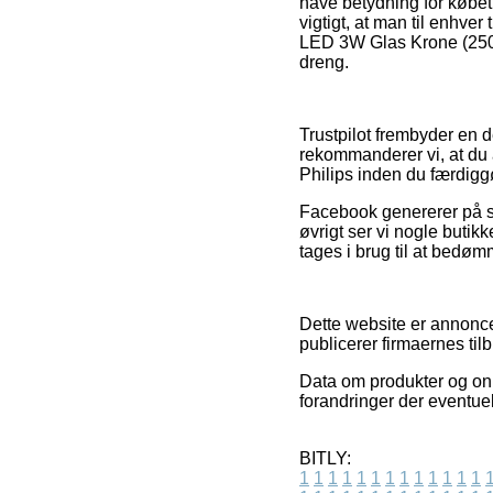
have betydning for købet
vigtigt, at man til enhve
LED 3W Glas Krone (250lm
dreng.
Trustpilot frembyder en d
rekommanderer vi, at du
Philips inden du færdigg
Facebook genererer på sam
øvrigt ser vi nogle buti
tages i brug til at bedø
Dette website er annonce
publicerer firmaernes til
Data om produkter og onl
forandringer der eventue
BITLY:
1
1
1
1
1
1
1
1
1
1
1
1
1