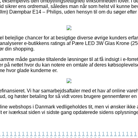
, eksempelvis den ombytningsrettighed virksomheden lover. I den 
r tid sikrer ens ordremail, således man når som helst vil kunne b
) Dæmpbar E14 – Philips, uden hensyn til om du søger efter var
el belejlige chancer for at besigtige diverse øvrige kunders erfa
 analyserer e-butikkens ratings af Pære LED 3W Glas Krone (
ør din shopping.
me måde ganske tiltalende løsninger til at få indsigt i e-forret
kker på nettet hvor du kan notere en omtale af deres købsopleve
mme hvor glade kunderne er.
finansieret. Vi har samarbejdsaftaler med et hav af online vare
bud, og høster betaling for så vidt vores brugere gennemfører en b
ine webshops i Danmark vedligeholdes tit, men vi ønsker ikke a
lt er iværksat siden vi sidste gang opdaterede sidens oplysninge
1
1
1
1
1
1
1
1
1
1
1
1
1
1
1
1
1
1
1
1
1
1
1
1
1
1
1
1
1
1
1
1
1
1
1