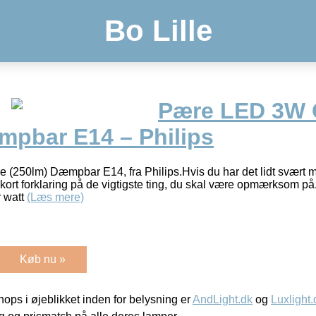
Bo Lille
Pære LED 3W 
mpbar E14 – Philips
(250lm) Dæmpbar E14, fra Philips.Hvis du har det lidt svært 
ort forklaring på de vigtigste ting, du skal være opmærksom på. 
r watt
(Læs mere)
Køb nu »
ps i øjeblikket inden for belysning er
AndLight.dk
og
Luxlight.