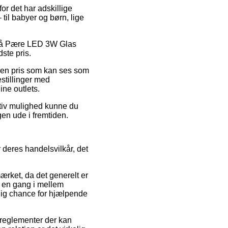
for det har adskillige
til babyer og børn, lige
d på Pære LED 3W Glas
ste pris.
r en pris som kan ses som
estillinger med
ine outlets.
nativ mulighed kunne du
en ude i fremtiden.
 deres handelsvilkår, det
ærket, da det generelt er
n en gang i mellem
dig chance for hjælpende
 reglementer der kan