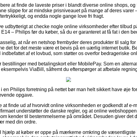
øbere at finde de laveste priser i blandt diverse online shops, og 
nne slippe for at mindske prisniveauet på mange af deres varer – 
tertrykkeligt, og endda nogle gange love fri fragt.
ive udbytterigt at checke nogle online virksomheder efter tilbu
 – Philips før du køber, så du er garanteret at få fat i den bed
asselig, at når en netshop frembyder deres produkter til salg fo
e det for det meste være et bevis på en uærlig internet butik. B
d indbefattet af et lovbud, som støtter os overfor bedrageriske onl
for bestillinger med betalingskort eller MobilePay. Som en alter
ksempelvis ViaBill, såfremt du efterspørger at afbetale regning
en Philips forretning på nettet bør man helt sikkert have øje for
rævende opgave.
at finde ud af hvorvidt online virksomheden er godkendt af e-m
e firmaet understøtter de danske regler, og at online webshoppe
som kender til bestemmelserne på området. Desuden giver det 
vær med din ordre.
til hjælp at køber er oppe på mærkerne omkring de væsentligste