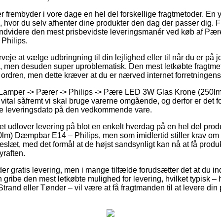
r frembyder i vore dage en hel del forskellige fragtmetoder. En y
, hvor du selv afhenter dine produkter den dag der passer dig. 
ndvidere den mest prisbevidste leveringsmanér ved køb af P
Philips.
je at vælge udbringning til din lejlighed eller til når du er på j
re, men desuden super uproblematisk. Den mest letkøbte fragtm
r ordren, men dette kræver at du er nærved internet forretningen
å Lamper -> Pærer -> Philips -> Pære LED 3W Glas Krone (250
 vital såfremt vi skal bruge varerne omgående, og derfor er det fo
e leveringsdato på den vedkommende vare.
tet udlover levering på blot en enkelt hverdag på en hel del pr
m) Dæmpbar E14 – Philips, men som imidlertid stiller krav om 
kkeslæt, med det formål at de højst sandsynligt kan nå at få produ
yraften.
der gratis levering, men i mange tilfælde forudsætter det at du in
 gribe den mest letkøbte mulighed for levering, hvilket typisk –
rand eller Tønder – vil være at få fragtmanden til at levere din p