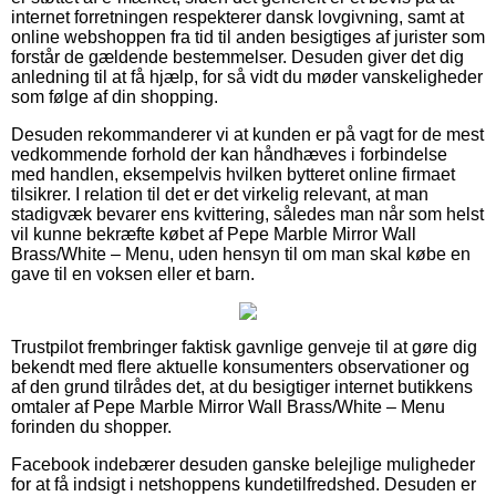
internet forretningen respekterer dansk lovgivning, samt at
online webshoppen fra tid til anden besigtiges af jurister som
forstår de gældende bestemmelser. Desuden giver det dig
anledning til at få hjælp, for så vidt du møder vanskeligheder
som følge af din shopping.
Desuden rekommanderer vi at kunden er på vagt for de mest
vedkommende forhold der kan håndhæves i forbindelse
med handlen, eksempelvis hvilken bytteret online firmaet
tilsikrer. I relation til det er det virkelig relevant, at man
stadigvæk bevarer ens kvittering, således man når som helst
vil kunne bekræfte købet af Pepe Marble Mirror Wall
Brass/White – Menu, uden hensyn til om man skal købe en
gave til en voksen eller et barn.
Trustpilot frembringer faktisk gavnlige genveje til at gøre dig
bekendt med flere aktuelle konsumenters observationer og
af den grund tilrådes det, at du besigtiger internet butikkens
omtaler af Pepe Marble Mirror Wall Brass/White – Menu
forinden du shopper.
Facebook indebærer desuden ganske belejlige muligheder
for at få indsigt i netshoppens kundetilfredshed. Desuden er