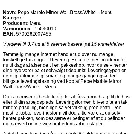
Navn:
Pepe Marble Mirror Wall Brass/White – Menu
Kategori:
Producent:
Menu
Varenummer:
15840010
EAN:
5709262007455
Vurderet til
3.7
ud af 5 stjerner baseret på
15
anmeldelser
Temmelig mange internet handler udlover nu mange
forskellige løsninger til levering. En af de mest moderne er
nu til dags at afsende til en pakkeshop, hvor du selv henter
dine nye varer på et selvvalgt tidspunkt. Leveringstypen er
nemlig ualmindeligt smart, og mange gange også den
billigste leveringsløsning ved køb af Pepe Marble Mirror
Wall Brass/White – Menu.
Du kan omvendt beslutte dig for at få varerne bragt til dit hus
eller til din arbejdsplads. Leveringsformen bliver ofte en tak
mindre prisbillig, men lige så vel virkelig problemfri. Den
mest letkøbte leveringsform vil dog altid være at du selv
henter pakken, som desværre er betinget af at du befinder
dig nærved online virksomhedens arbejdslager.
Antal dages levering på kan i nogle tilfælde være særdeles