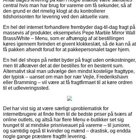
central hvis man har brug for varerne om få sekunder, så af
den grund er det rimelig klogt at du kontrollerer
tidshorisonten for levering ved den aktuelle vare.
En hel del internet forhandlere frembyder dag-til-dag fragt på
massevis af produkter, eksempelvis Pepe Marble Mirror Wall
Brass/White – Menu, som er afhængig af at bestillingen
køres igennem forinden et givent klokkeslæt, så de kan nå at
få pakken afsendt forud for at pakkepersonalet tager hjem.
En hel del shops på nettet byder på fragt uden omkostninger,
men tit afkræver det at der bestilles for en bestemt sum.
Alternativt skal man udvælge den mindst kostelige fragttype,
der typisk – uanset om man bor nær Vejle, Frederikshavn
eller Bramming – vil være at få fragtfirmaet til at køre ordren
til et udleveringssted.
Det har vist sig at være særligt uproblematisk for
internetbrugere at finde frem til de bedste priser på tværs af
online outlets, og altså har flere Menu e-butikker set sig
tvunget til at mindske prisniveauet på varerne – til juniorer,
og samtidig også til kvinder og mænd – drastisk, og endda
nogle gange præstere fragtfri levering.