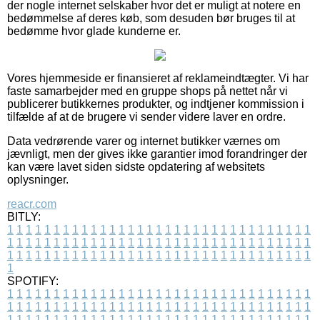
der nogle internet selskaber hvor det er muligt at notere en
bedømmelse af deres køb, som desuden bør bruges til at
bedømme hvor glade kunderne er.
Vores hjemmeside er finansieret af reklameindtægter. Vi har
faste samarbejder med en gruppe shops på nettet når vi
publicerer butikkernes produkter, og indtjener kommission i
tilfælde af at de brugere vi sender videre laver en ordre.
Data vedrørende varer og internet butikker værnes om
jævnligt, men der gives ikke garantier imod forandringer der
kan være lavet siden sidste opdatering af websitets
oplysninger.
reacr.com
BITLY:
1
1
1
1
1
1
1
1
1
1
1
1
1
1
1
1
1
1
1
1
1
1
1
1
1
1
1
1
1
1
1
1
1
1
1
1
1
1
1
1
1
1
1
1
1
1
1
1
1
1
1
1
1
1
1
1
1
1
1
1
1
1
1
1
1
1
1
1
1
1
1
1
1
1
1
1
1
1
1
1
1
1
1
1
1
1
1
1
1
1
1
1
1
1
1
1
1
1
1
1
SPOTIFY:
1
1
1
1
1
1
1
1
1
1
1
1
1
1
1
1
1
1
1
1
1
1
1
1
1
1
1
1
1
1
1
1
1
1
1
1
1
1
1
1
1
1
1
1
1
1
1
1
1
1
1
1
1
1
1
1
1
1
1
1
1
1
1
1
1
1
1
1
1
1
1
1
1
1
1
1
1
1
1
1
1
1
1
1
1
1
1
1
1
1
1
1
1
1
1
1
1
1
1