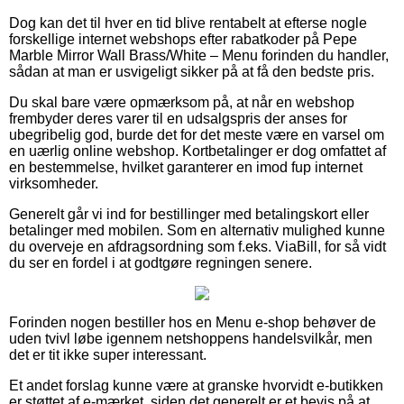
Dog kan det til hver en tid blive rentabelt at efterse nogle
forskellige internet webshops efter rabatkoder på Pepe
Marble Mirror Wall Brass/White – Menu forinden du handler,
sådan at man er usvigeligt sikker på at få den bedste pris.
Du skal bare være opmærksom på, at når en webshop
frembyder deres varer til en udsalgspris der anses for
ubegribelig god, burde det for det meste være en varsel om
en uærlig online webshop. Kortbetalinger er dog omfattet af
en bestemmelse, hvilket garanterer en imod fup internet
virksomheder.
Generelt går vi ind for bestillinger med betalingskort eller
betalinger med mobilen. Som en alternativ mulighed kunne
du overveje en afdragsordning som f.eks. ViaBill, for så vidt
du ser en fordel i at godtgøre regningen senere.
Forinden nogen bestiller hos en Menu e-shop behøver de
uden tvivl løbe igennem netshoppens handelsvilkår, men
det er tit ikke super interessant.
Et andet forslag kunne være at granske hvorvidt e-butikken
er støttet af e-mærket, siden det generelt er et bevis på at