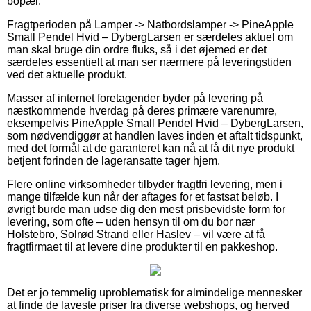
bopæl.
Fragtperioden på Lamper -> Natbordslamper -> PineApple
Small Pendel Hvid – DybergLarsen er særdeles aktuel om
man skal bruge din ordre fluks, så i det øjemed er det
særdeles essentielt at man ser nærmere på leveringstiden
ved det aktuelle produkt.
Masser af internet foretagender byder på levering på
næstkommende hverdag på deres primære varenumre,
eksempelvis PineApple Small Pendel Hvid – DybergLarsen,
som nødvendiggør at handlen laves inden et aftalt tidspunkt,
med det formål at de garanteret kan nå at få dit nye produkt
betjent forinden de lageransatte tager hjem.
Flere online virksomheder tilbyder fragtfri levering, men i
mange tilfælde kun når der aftages for et fastsat beløb. I
øvrigt burde man udse dig den mest prisbevidste form for
levering, som ofte – uden hensyn til om du bor nær
Holstebro, Solrød Strand eller Haslev – vil være at få
fragtfirmaet til at levere dine produkter til en pakkeshop.
Det er jo temmelig uproblematisk for almindelige mennesker
at finde de laveste priser fra diverse webshops, og herved