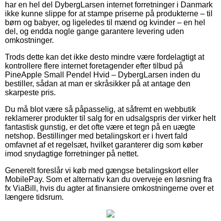
har en hel del DybergLarsen internet forretninger i Danmark
ikke kunne slippe for at stampe priserne på produkterne – til
børn og babyer, og ligeledes til mænd og kvinder – en hel
del, og endda nogle gange garantere levering uden
omkostninger.
Trods dette kan det ikke desto mindre være fordelagtigt at
kontrollere flere internet foretagender efter tilbud på
PineApple Small Pendel Hvid – DybergLarsen inden du
bestiller, sådan at man er skråsikker på at antage den
skarpeste pris.
Du må blot være så påpasselig, at såfremt en webbutik
reklamerer produkter til salg for en udsalgspris der virker helt
fantastisk gunstig, er det ofte være et tegn på en uægte
netshop. Bestillinger med betalingskort er i hvert fald
omfavnet af et regelsæt, hvilket garanterer dig som køber
imod snydagtige forretninger på nettet.
Generelt foreslår vi køb med gængse betalingskort eller
MobilePay. Som et alternativ kan du overveje en løsning fra
fx ViaBill, hvis du agter at finansiere omkostningerne over et
længere tidsrum.