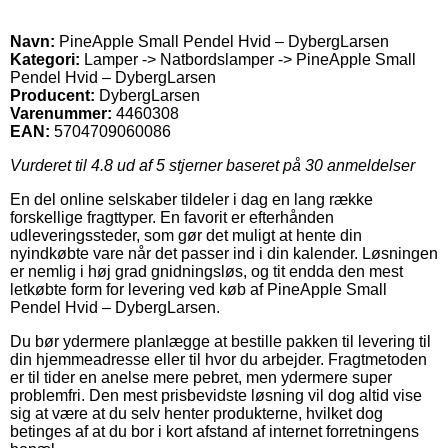
Navn:
PineApple Small Pendel Hvid – DybergLarsen
Kategori:
Lamper -> Natbordslamper -> PineApple Small
Pendel Hvid – DybergLarsen
Producent:
DybergLarsen
Varenummer:
4460308
EAN:
5704709060086
Vurderet til
4.8
ud af 5 stjerner baseret på
30
anmeldelser
En del online selskaber tildeler i dag en lang række
forskellige fragttyper. En favorit er efterhånden
udleveringssteder, som gør det muligt at hente din
nyindkøbte vare når det passer ind i din kalender. Løsningen
er nemlig i høj grad gnidningsløs, og tit endda den mest
letkøbte form for levering ved køb af PineApple Small
Pendel Hvid – DybergLarsen.
Du bør ydermere planlægge at bestille pakken til levering til
din hjemmeadresse eller til hvor du arbejder. Fragtmetoden
er til tider en anelse mere pebret, men ydermere super
problemfri. Den mest prisbevidste løsning vil dog altid vise
sig at være at du selv henter produkterne, hvilket dog
betinges af at du bor i kort afstand af internet forretningens