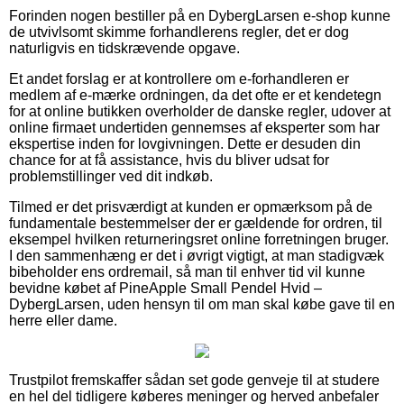
Forinden nogen bestiller på en DybergLarsen e-shop kunne
de utvivlsomt skimme forhandlerens regler, det er dog
naturligvis en tidskrævende opgave.
Et andet forslag er at kontrollere om e-forhandleren er
medlem af e-mærke ordningen, da det ofte er et kendetegn
for at online butikken overholder de danske regler, udover at
online firmaet undertiden gennemses af eksperter som har
ekspertise inden for lovgivningen. Dette er desuden din
chance for at få assistance, hvis du bliver udsat for
problemstillinger ved dit indkøb.
Tilmed er det prisværdigt at kunden er opmærksom på de
fundamentale bestemmelser der er gældende for ordren, til
eksempel hvilken returneringsret online forretningen bruger.
I den sammenhæng er det i øvrigt vigtigt, at man stadigvæk
bibeholder ens ordremail, så man til enhver tid vil kunne
bevidne købet af PineApple Small Pendel Hvid –
DybergLarsen, uden hensyn til om man skal købe gave til en
herre eller dame.
Trustpilot fremskaffer sådan set gode genveje til at studere
en hel del tidligere køberes meninger og herved anbefaler