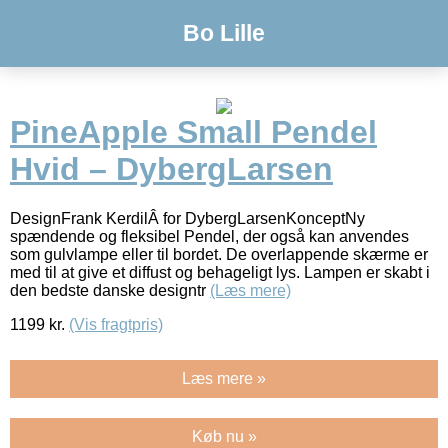
Bo Lille
PineApple Small Pendel
Hvid – DybergLarsen
DesignFrank KerdilÂ for DybergLarsenKonceptNy
spændende og fleksibel Pendel, der også kan anvendes
som gulvlampe eller til bordet. De overlappende skærme er
med til at give et diffust og behageligt lys. Lampen er skabt i
den bedste danske designtr
(Læs mere)
1199
kr.
(Vis fragtpris)
Læs mere »
Køb nu »