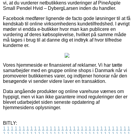
vi, at du vurderer netbutikkens vurderinger af PineApple
Small Pendel Hvid – DybergLarsen inden du handler.
Facebook medfører lignende de facto gode løsninger til at få
kendskab til online virksomhedens kundetilfredshed. I øvrigt
møder vi endda e-butikker hvor man kan publicere en
vurdering af deres købsoplevelse, hvilket på samme måde
må tages i brug til at danne dig et indtryk af hvor tilfredse
kunderne er.
Vores hjemmeside er finansieret af reklamer. Vi har tætte
samarbejder med en gruppe online shops i Danmark når vi
promoverer butikkernes varer, og indtjener honorar når den
besøgende vi sender videre laver en transaktion.
Data angående produkter og online varehuse værnes om
hyppigt, men vi kan ikke garantere imod reguleringer der er
blevet udarbejdet siden seneste opdatering af
hjemmesidens oplysninger.
BITLY:
1
1
1
1
1
1
1
1
1
1
1
1
1
1
1
1
1
1
1
1
1
1
1
1
1
1
1
1
1
1
1
1
1
1
1
1
1
1
1
1
1
1
1
1
1
1
1
1
1
1
1
1
1
1
1
1
1
1
1
1
1
1
1
1
1
1