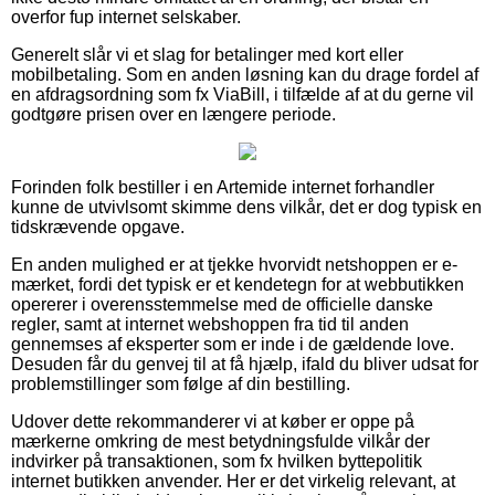
overfor fup internet selskaber.
Generelt slår vi et slag for betalinger med kort eller
mobilbetaling. Som en anden løsning kan du drage fordel af
en afdragsordning som fx ViaBill, i tilfælde af at du gerne vil
godtgøre prisen over en længere periode.
Forinden folk bestiller i en Artemide internet forhandler
kunne de utvivlsomt skimme dens vilkår, det er dog typisk en
tidskrævende opgave.
En anden mulighed er at tjekke hvorvidt netshoppen er e-
mærket, fordi det typisk er et kendetegn for at webbutikken
opererer i overensstemmelse med de officielle danske
regler, samt at internet webshoppen fra tid til anden
gennemses af eksperter som er inde i de gældende love.
Desuden får du genvej til at få hjælp, ifald du bliver udsat for
problemstillinger som følge af din bestilling.
Udover dette rekommanderer vi at køber er oppe på
mærkerne omkring de mest betydningsfulde vilkår der
indvirker på transaktionen, som fx hvilken byttepolitik
internet butikken anvender. Her er det virkelig relevant, at