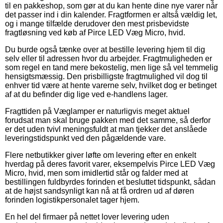
til en pakkeshop, som gør at du kan hente dine nye varer når
det passer ind i din kalender. Fragtformen er altså vældig let,
og i mange tilfælde derudover den mest prisbevidste
fragtløsning ved køb af Pirce LED Væg Micro, hvid.
Du burde også tænke over at bestille levering hjem til dig
selv eller til adressen hvor du arbejder. Fragtmuligheden er
som regel en tand mere bekostelig, men lige så vel temmelig
hensigtsmæssig. Den prisbilligste fragtmulighed vil dog til
enhver tid være at hente varerne selv, hvilket dog er betinget
af at du befinder dig lige ved e-handlens lager.
Fragttiden på Væglamper er naturligvis meget aktuel
forudsat man skal bruge pakken med det samme, så derfor
er det uden tvivl meningsfuldt at man tjekker det anslåede
leveringstidspunkt ved den pågældende vare.
Flere netbutikker giver løfte om levering efter en enkelt
hverdag på deres favorit varer, eksempelvis Pirce LED Væg
Micro, hvid, men som imidlertid står og falder med at
bestillingen fuldbyrdes forinden et besluttet tidspunkt, sådan
at de højst sandsynligt kan nå at få ordren ud af døren
forinden logistikpersonalet tager hjem.
En hel del firmaer på nettet lover levering uden