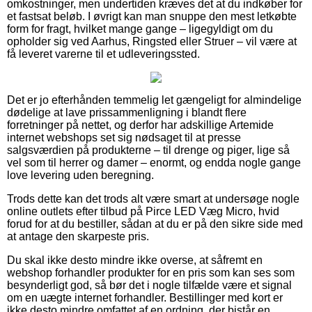
omkostninger, men undertiden kræves det at du indkøber for
et fastsat beløb. I øvrigt kan man snuppe den mest letkøbte
form for fragt, hvilket mange gange – ligegyldigt om du
opholder sig ved Aarhus, Ringsted eller Struer – vil være at
få leveret varerne til et udleveringssted.
Det er jo efterhånden temmelig let gængeligt for almindelige
dødelige at lave prissammenligning i blandt flere
forretninger på nettet, og derfor har adskillige Artemide
internet webshops set sig nødsaget til at presse
salgsværdien på produkterne – til drenge og piger, lige så
vel som til herrer og damer – enormt, og endda nogle gange
love levering uden beregning.
Trods dette kan det trods alt være smart at undersøge nogle
online outlets efter tilbud på Pirce LED Væg Micro, hvid
forud for at du bestiller, sådan at du er på den sikre side med
at antage den skarpeste pris.
Du skal ikke desto mindre ikke overse, at såfremt en
webshop forhandler produkter for en pris som kan ses som
besynderligt god, så bør det i nogle tilfælde være et signal
om en uægte internet forhandler. Bestillinger med kort er
ikke desto mindre omfattet af en ordning, der bistår en