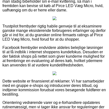
man stadig bibeholder sin e-mail kvittering, så man i
fremtiden kan bevise sit køb af Pirce LED Væg Micro, hvid,
uafhængig om du er herre eller dame.
Trustpilot frembyder rigtig habile genveje til at eksaminere
ganske mange eksisterende forbrugeres erfaringer og derfor
går vi ind for, at du gransker online firmaets ratings af Pirce
LED Væg Micro, hvid forud for at du shopper.
Facebook frembyder endvidere aldeles belejlige løsninger
til at få indblik i internet shoppens kundefokus. Desuden er
der faktisk shops på nettet som giver kunderne mulighed for
at frembringe en evaluering af deres køb, hvilket ydermere
kan anvendes til at vurdere kundetilfredsheden.
Dette website er finansieret af reklamer. Vi har samarbejder
med en gruppe e-shops og introducerer deres tilbud, og
indtjener kommission forudsat vores besøgende fuldfører en
bestilling.
Orientering vedrørende varer og e-forhandlere opdateres
rutinemæssigt, men vi tager ikke ansvar for reguleringer der