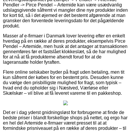
Pendler -> Pirce Pendel – Artemide kan være usædvanlig
udslagsgivende såfremt vi mangler dine nye produkter inden
for kort tid, så i det øjemed er det bestemt afgørende at man
gransker den forventede leveringsdato for det pågældende
produkt.
Masser af e-firmaer i Danmark lover levering efter en enkelt
hverdag på en række af deres produkter, eksempelvis Pirce
Pendel – Artemide, men husk at det antager at transaktionen
gennemføres før et fastslået klokkeslæt, så de har mulighed
for at nå at få produkterne afsendt forud for at de
lageransatte holder fyraften.
Flere online selskaber byder på fragt uden betaling, men tit
kun såfremt der købes for en bestemt pris. Desuden kunne
du vælge den prisbilligste mulighed for fragt, som typisk –
hvad end du opholder sig i Næstved, Værløse eller
Skælskør – vil blive at få leveret varerne til en pakkeshop.
Det er i dag yderst gnidningsløst for forbrugerne at finde de
bedste priser i blandt forskellige shops på nettet, og ergo har
en hel del Artemide e-firmaer været presset til at at
formindske prisniveauet på en række af deres produkter – til