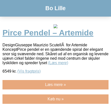
Bo Lille
Pirce Pendel – Artemide
DesignGiuseppe Maurizio ScutellÃ for Artemide
KonceptPirce pendel er en spændende spiral der elegant
snor sig svævende ned. Skåret ud af en organisk og levende
ujævn cirkel falder ringene ned mod centrum der skjuler
lyskilden og spreder lyset
(Læs mere)
6549
kr.
(Vis fragtpris)
Læs mere »
Køb nu »