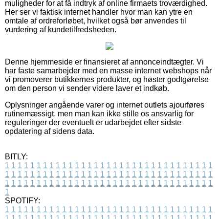
muligheder for at få indtryk af online firmaets troværdighed.
Her ser vi faktisk internet handler hvor man kan ytre en
omtale af ordreforløbet, hvilket også bør anvendes til
vurdering af kundetilfredsheden.
Denne hjemmeside er finansieret af annonceindtægter. Vi
har faste samarbejder med en masse internet webshops når
vi promoverer butikkernes produkter, og høster godtgørelse
om den person vi sender videre laver et indkøb.
Oplysninger angående varer og internet outlets ajourføres
rutinemæssigt, men man kan ikke stille os ansvarlig for
reguleringer der eventuelt er udarbejdet efter sidste
opdatering af sidens data.
BITLY:
1
1
1
1
1
1
1
1
1
1
1
1
1
1
1
1
1
1
1
1
1
1
1
1
1
1
1
1
1
1
1
1
1
1
1
1
1
1
1
1
1
1
1
1
1
1
1
1
1
1
1
1
1
1
1
1
1
1
1
1
1
1
1
1
1
1
1
1
1
1
1
1
1
1
1
1
1
1
1
1
1
1
1
1
1
1
1
1
1
1
1
1
1
1
1
1
1
1
1
1
SPOTIFY:
1
1
1
1
1
1
1
1
1
1
1
1
1
1
1
1
1
1
1
1
1
1
1
1
1
1
1
1
1
1
1
1
1
1
1
1
1
1
1
1
1
1
1
1
1
1
1
1
1
1
1
1
1
1
1
1
1
1
1
1
1
1
1
1
1
1