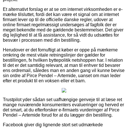
Et alternativt forslag er at se om internet virksomheden er e-
mærke tilsluttet, fordi det kan være et signal om at internet
firmaet lever op til de officielle danske regler, udover at
online firmaet regelmæssigt undersøges af fagfolk der er
meget bekendte med de gældende bestemmelser. Det giver
dig lejlighed til at få assistance, for så vidt du udsættes for
besvær i processen med din bestilling.
Herudover er det fornuftigt at køber er oppe på mærkerne
omkring de mest vitale retningslinjer der gælder for
bestillingen, fx hvilken byttepolitik netshoppen har. I relation
til det er det samtidig relevant, at man til enhver tid bevarer
ens ordremail, således man en anden gang vil kunne bevise
sin ordre af Pirce Pendel – Artemide, uanset om man leder
efter et produkt til en voksen eller et barn.
Trustpilot yder sådan set uafhængige genveje til at læse ret
mange nuværende konsumenters evalueringer og herved er
det smart, at du efterforsker e-firmaets vurderinger af Pirce
Pendel – Artemide forud for at du lægger din bestilling.
Facebook giver dig lignende stort set udmærkede