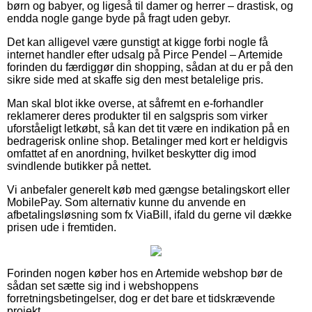
børn og babyer, og ligeså til damer og herrer – drastisk, og
endda nogle gange byde på fragt uden gebyr.
Det kan alligevel være gunstigt at kigge forbi nogle få
internet handler efter udsalg på Pirce Pendel – Artemide
forinden du færdiggør din shopping, sådan at du er på den
sikre side med at skaffe sig den mest betalelige pris.
Man skal blot ikke overse, at såfremt en e-forhandler
reklamerer deres produkter til en salgspris som virker
uforståeligt letkøbt, så kan det tit være en indikation på en
bedragerisk online shop. Betalinger med kort er heldigvis
omfattet af en anordning, hvilket beskytter dig imod
svindlende butikker på nettet.
Vi anbefaler generelt køb med gængse betalingskort eller
MobilePay. Som alternativ kunne du anvende en
afbetalingsløsning som fx ViaBill, ifald du gerne vil dække
prisen ude i fremtiden.
Forinden nogen køber hos en Artemide webshop bør de
sådan set sætte sig ind i webshoppens
forretningsbetingelser, dog er det bare et tidskrævende
projekt.