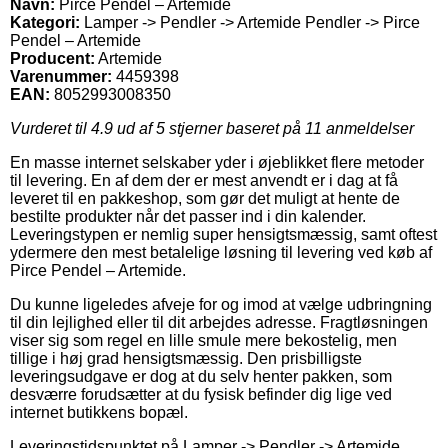
Navn:
Pirce Pendel – Artemide
Kategori:
Lamper -> Pendler -> Artemide Pendler -> Pirce
Pendel – Artemide
Producent:
Artemide
Varenummer:
4459398
EAN:
8052993008350
Vurderet til
4.9
ud af 5 stjerner baseret på
11
anmeldelser
En masse internet selskaber yder i øjeblikket flere metoder
til levering. En af dem der er mest anvendt er i dag at få
leveret til en pakkeshop, som gør det muligt at hente de
bestilte produkter når det passer ind i din kalender.
Leveringstypen er nemlig super hensigtsmæssig, samt oftest
ydermere den mest betalelige løsning til levering ved køb af
Pirce Pendel – Artemide.
Du kunne ligeledes afveje for og imod at vælge udbringning
til din lejlighed eller til dit arbejdes adresse. Fragtløsningen
viser sig som regel en lille smule mere bekostelig, men
tillige i høj grad hensigtsmæssig. Den prisbilligste
leveringsudgave er dog at du selv henter pakken, som
desværre forudsætter at du fysisk befinder dig lige ved
internet butikkens bopæl.
Leveringstidspunktet på Lamper -> Pendler -> Artemide