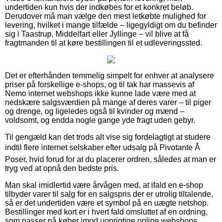
undertiden kun hvis der indkøbes for et konkret beløb.
Derudover må man vælge den mest letkøbte mulighed for
levering, hvilket i mange tilfælde – ligegyldigt om du befinder
sig i Taastrup, Middelfart eller Jyllinge – vil blive at få
fragtmanden til at køre bestillingen til et udleveringssted.
Det er efterhånden temmelig simpelt for enhver at analysere
priser på forskellige e-shops, og til tak har massevis af
Nemo internet webshops ikke kunne lade være med at
nedskære salgsværdien på mange af deres varer – til piger
og drenge, og ligeledes også til kvinder og mænd –
voldsomt, og endda nogle gange yde fragt uden gebyr.
Til gengæld kan det trods alt vise sig fordelagtigt at studere
indtil flere internet selskaber efter udsalg på Pivotante Ã
Poser, hvid forud for at du placerer ordren, således at man er
tryg ved at opnå den bedste pris.
Man skal imidlertid være årvågen med, at ifald en e-shop
tilbyder varer til salg for en salgspris der er utrolig tiltalende,
så er det undertiden være et symbol på en uægte netshop.
Bestillinger med kort er i hvert fald omsluttet af en ordning,
som passer på køber imod uoprigtige online webshops.