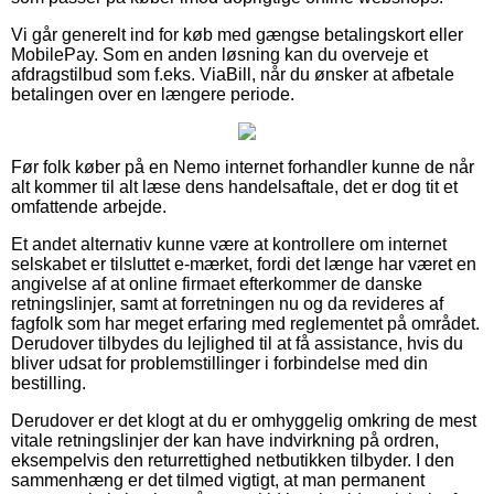
Vi går generelt ind for køb med gængse betalingskort eller
MobilePay. Som en anden løsning kan du overveje et
afdragstilbud som f.eks. ViaBill, når du ønsker at afbetale
betalingen over en længere periode.
Før folk køber på en Nemo internet forhandler kunne de når
alt kommer til alt læse dens handelsaftale, det er dog tit et
omfattende arbejde.
Et andet alternativ kunne være at kontrollere om internet
selskabet er tilsluttet e-mærket, fordi det længe har været en
angivelse af at online firmaet efterkommer de danske
retningslinjer, samt at forretningen nu og da revideres af
fagfolk som har meget erfaring med reglementet på området.
Derudover tilbydes du lejlighed til at få assistance, hvis du
bliver udsat for problemstillinger i forbindelse med din
bestilling.
Derudover er det klogt at du er omhyggelig omkring de mest
vitale retningslinjer der kan have indvirkning på ordren,
eksempelvis den returrettighed netbutikken tilbyder. I den
sammenhæng er det tilmed vigtigt, at man permanent