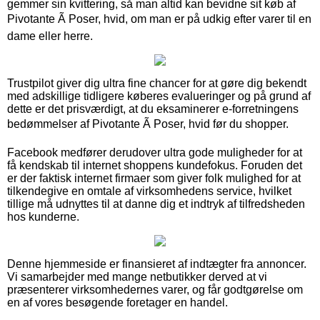
gemmer sin kvittering, så man altid kan bevidne sit køb af
Pivotante Ã Poser, hvid, om man er på udkig efter varer til en
dame eller herre.
Trustpilot giver dig ultra fine chancer for at gøre dig bekendt
med adskillige tidligere køberes evalueringer og på grund af
dette er det prisværdigt, at du eksaminerer e-forretningens
bedømmelser af Pivotante Ã Poser, hvid før du shopper.
Facebook medfører derudover ultra gode muligheder for at
få kendskab til internet shoppens kundefokus. Foruden det
er der faktisk internet firmaer som giver folk mulighed for at
tilkendegive en omtale af virksomhedens service, hvilket
tillige må udnyttes til at danne dig et indtryk af tilfredsheden
hos kunderne.
Denne hjemmeside er finansieret af indtægter fra annoncer.
Vi samarbejder med mange netbutikker derved at vi
præsenterer virksomhedernes varer, og får godtgørelse om
en af vores besøgende foretager en handel.