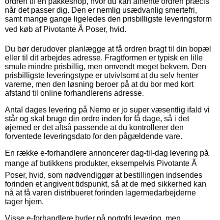
ordren til en pakkeshop, hvor du kan afhente ordren præcis
når det passer dig. Den er nemlig usædvanlig smertefri,
samt mange gange ligeledes den prisbilligste leveringsform
ved køb af Pivotante Ã Poser, hvid.
Du bør derudover planlægge at få ordren bragt til din bopæl
eller til dit arbejdes adresse. Fragtformen er typisk en lille
smule mindre prisbillig, men omvendt meget bekvem. Den
prisbilligste leveringstype er utvivlsomt at du selv henter
varerne, men den løsning beroer på at du bor med kort
afstand til online forhandlerens adresse.
Antal dages levering på Nemo er jo super væsentlig ifald vi
står og skal bruge din ordre inden for få dage, så i det
øjemed er det altså passende at du kontrollerer den
forventede leveringsdato for den pågældende vare.
En række e-forhandlere annoncerer dag-til-dag levering på
mange af butikkens produkter, eksempelvis Pivotante Ã
Poser, hvid, som nødvendiggør at bestillingen indsendes
forinden et angivent tidspunkt, så at de med sikkerhed kan
nå at få varen distribueret forinden lagermedarbejderne
tager hjem.
Visse e-forhandlere byder på portofri levering, men