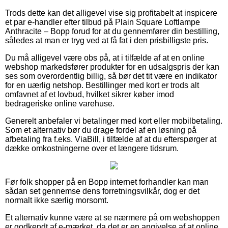
Trods dette kan det alligevel vise sig profitabelt at inspicere
et par e-handler efter tilbud på Plain Square Loftlampe
Anthracite – Bopp forud for at du gennemfører din bestilling,
således at man er tryg ved at få fat i den prisbilligste pris.
Du må alligevel være obs på, at i tilfælde af at en online
webshop markedsfører produkter for en udsalgspris der kan
ses som overordentlig billig, så bør det tit være en indikator
for en uærlig netshop. Bestillinger med kort er trods alt
omfavnet af et lovbud, hvilket sikrer køber imod
bedrageriske online varehuse.
Generelt anbefaler vi betalinger med kort eller mobilbetaling.
Som et alternativ bør du drage fordel af en løsning på
afbetaling fra f.eks. ViaBill, i tilfælde af at du efterspørger at
dække omkostningerne over et længere tidsrum.
Før folk shopper på en Bopp internet forhandler kan man
sådan set gennemse dens forretningsvilkår, dog er det
normalt ikke særlig morsomt.
Et alternativ kunne være at se nærmere på om webshoppen
er godkendt af e-mærket, da det er en angivelse af at online