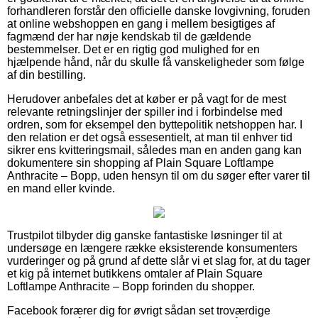
forhandleren forstår den officielle danske lovgivning, foruden
at online webshoppen en gang i mellem besigtiges af
fagmænd der har nøje kendskab til de gældende
bestemmelser. Det er en rigtig god mulighed for en
hjælpende hånd, når du skulle få vanskeligheder som følge
af din bestilling.
Herudover anbefales det at køber er på vagt for de mest
relevante retningslinjer der spiller ind i forbindelse med
ordren, som for eksempel den byttepolitik netshoppen har. I
den relation er det også essesentielt, at man til enhver tid
sikrer ens kvitteringsmail, således man en anden gang kan
dokumentere sin shopping af Plain Square Loftlampe
Anthracite – Bopp, uden hensyn til om du søger efter varer til
en mand eller kvinde.
Trustpilot tilbyder dig ganske fantastiske løsninger til at
undersøge en længere række eksisterende konsumenters
vurderinger og på grund af dette slår vi et slag for, at du tager
et kig på internet butikkens omtaler af Plain Square
Loftlampe Anthracite – Bopp forinden du shopper.
Facebook forærer dig for øvrigt sådan set troværdige