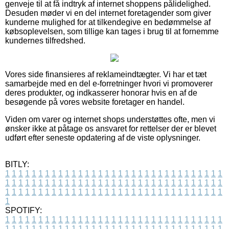
genveje til at få indtryk af internet shoppens pålidelighed.
Desuden møder vi en del internet foretagender som giver
kunderne mulighed for at tilkendegive en bedømmelse af
købsoplevelsen, som tillige kan tages i brug til at fornemme
kundernes tilfredshed.
Vores side finansieres af reklameindtægter. Vi har et tæt
samarbejde med en del e-forretninger hvori vi promoverer
deres produkter, og indkasserer honorar hvis en af de
besøgende på vores website foretager en handel.
Viden om varer og internet shops understøttes ofte, men vi
ønsker ikke at påtage os ansvaret for rettelser der er blevet
udført efter seneste opdatering af de viste oplysninger.
BITLY:
1
1
1
1
1
1
1
1
1
1
1
1
1
1
1
1
1
1
1
1
1
1
1
1
1
1
1
1
1
1
1
1
1
1
1
1
1
1
1
1
1
1
1
1
1
1
1
1
1
1
1
1
1
1
1
1
1
1
1
1
1
1
1
1
1
1
1
1
1
1
1
1
1
1
1
1
1
1
1
1
1
1
1
1
1
1
1
1
1
1
1
1
1
1
1
1
1
1
1
1
SPOTIFY:
1
1
1
1
1
1
1
1
1
1
1
1
1
1
1
1
1
1
1
1
1
1
1
1
1
1
1
1
1
1
1
1
1
1
1
1
1
1
1
1
1
1
1
1
1
1
1
1
1
1
1
1
1
1
1
1
1
1
1
1
1
1
1
1
1
1