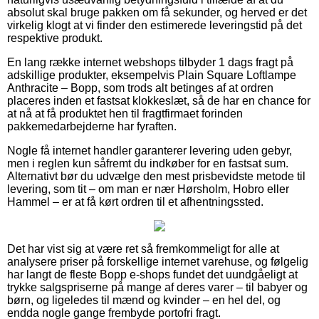
absolut skal bruge pakken om få sekunder, og herved er det
virkelig klogt at vi finder den estimerede leveringstid på det
respektive produkt.
En lang række internet webshops tilbyder 1 dags fragt på
adskillige produkter, eksempelvis Plain Square Loftlampe
Anthracite – Bopp, som trods alt betinges af at ordren
placeres inden et fastsat klokkeslæt, så de har en chance for
at nå at få produktet hen til fragtfirmaet forinden
pakkemedarbejderne har fyraften.
Nogle få internet handler garanterer levering uden gebyr,
men i reglen kun såfremt du indkøber for en fastsat sum.
Alternativt bør du udvælge den mest prisbevidste metode til
levering, som tit – om man er nær Hørsholm, Hobro eller
Hammel – er at få kørt ordren til et afhentningssted.
Det har vist sig at være ret så fremkommeligt for alle at
analysere priser på forskellige internet varehuse, og følgelig
har langt de fleste Bopp e-shops fundet det uundgåeligt at
trykke salgspriserne på mange af deres varer – til babyer og
børn, og ligeledes til mænd og kvinder – en hel del, og
endda nogle gange frembyde portofri fragt.