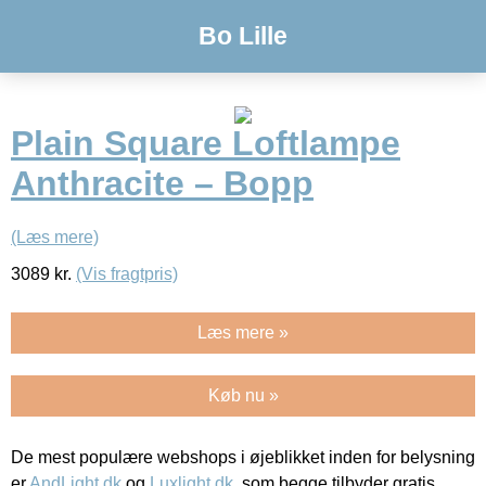
Bo Lille
Plain Square Loftlampe
Anthracite – Bopp
(Læs mere)
3089
kr.
(Vis fragtpris)
Læs mere »
Køb nu »
De mest populære webshops i øjeblikket inden for belysning
er
AndLight.dk
og
Luxlight.dk
, som begge tilbyder gratis