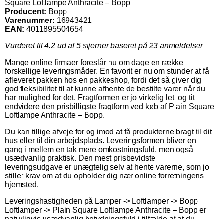
Square Loftlampe Anthracite – Bopp
Producent:
Bopp
Varenummer:
16943421
EAN:
4011895504654
Vurderet til
4.2
ud af 5 stjerner baseret på
23
anmeldelser
Mange online firmaer foreslår nu om dage en række
forskellige leveringsmåder. En favorit er nu om stunder at få
afleveret pakken hos en pakkeshop, fordi det så giver dig
god fleksibilitet til at kunne afhente de bestilte varer når du
har mulighed for det. Fragtformen er jo virkelig let, og tit
endvidere den prisbilligste fragtform ved køb af Plain Square
Loftlampe Anthracite – Bopp.
Du kan tillige afveje for og imod at få produkterne bragt til dit
hus eller til din arbejdsplads. Leveringsformen bliver en
gang i mellem en tak mere omkostningsfuld, men også
usædvanlig praktisk. Den mest prisbevidste
leveringsudgave er unægtelig selv at hente varerne, som jo
stiller krav om at du opholder dig nær online forretningens
hjemsted.
Leveringshastigheden på Lamper -> Loftlamper -> Bopp
Loftlamper -> Plain Square Loftlampe Anthracite – Bopp er
naturligvis usædvanlig betydningsfuld i tilfælde af at du