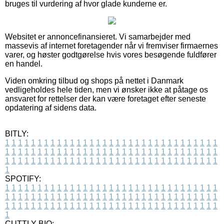
bruges til vurdering af hvor glade kunderne er.
Websitet er annoncefinansieret. Vi samarbejder med
massevis af internet foretagender når vi fremviser firmaernes
varer, og høster godtgørelse hvis vores besøgende fuldfører
en handel.
Viden omkring tilbud og shops på nettet i Danmark
vedligeholdes hele tiden, men vi ønsker ikke at påtage os
ansvaret for rettelser der kan være foretaget efter seneste
opdatering af sidens data.
BITLY:
1
1
1
1
1
1
1
1
1
1
1
1
1
1
1
1
1
1
1
1
1
1
1
1
1
1
1
1
1
1
1
1
1
1
1
1
1
1
1
1
1
1
1
1
1
1
1
1
1
1
1
1
1
1
1
1
1
1
1
1
1
1
1
1
1
1
1
1
1
1
1
1
1
1
1
1
1
1
1
1
1
1
1
1
1
1
1
1
1
1
1
1
1
1
1
1
1
1
1
1
SPOTIFY:
1
1
1
1
1
1
1
1
1
1
1
1
1
1
1
1
1
1
1
1
1
1
1
1
1
1
1
1
1
1
1
1
1
1
1
1
1
1
1
1
1
1
1
1
1
1
1
1
1
1
1
1
1
1
1
1
1
1
1
1
1
1
1
1
1
1
1
1
1
1
1
1
1
1
1
1
1
1
1
1
1
1
1
1
1
1
1
1
1
1
1
1
1
1
1
1
1
1
1
1
CUTTLY BIO: