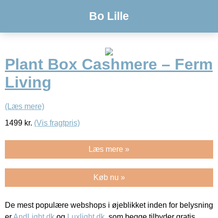
Bo Lille
Plant Box Cashmere – Ferm
Living
(Læs mere)
1499
kr.
(Vis fragtpris)
Læs mere »
Køb nu »
De mest populære webshops i øjeblikket inden for belysning
er
AndLight.dk
og
Luxlight.dk
, som begge tilbyder gratis