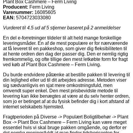
Plant Box Cashmere – Ferm Living
Producent:
Ferm Living
Varenummer:
16085605
EAN:
5704723033080
Vurderet til
4.5
ud af 5 stjerner baseret på
2
anmeldelser
En del e-forretninger tildeler til alt held mange forskellige
leveringsmåder. En af de mest populære er for nærværende
at få leveret til en pakkeshop, som giver dig fleksibiliteten til
at hente ordren den dag der passer dig. Den er nemlig rigtig
fremkommelig, og ofte tillige den mest letkøbte form for fragt
ved køb af Plant Box Cashmere – Ferm Living.
Du burde endvidere påtænke at bestille pakken til levering til
din lejlighed eller ud til dit arbejdes adresse. Metoden viser
sig sædvanligvis en sjat mere omkostningsfuld, men
omvendt super enkel. Den mest prisbevidste metode til
levering kan ikke benægtes at være at du selv henter ordren,
som jo er betinget af at du fysisk befinder dig i kort afstand af
internet selskabets hjemsted.
Fragtperioden på Diverse -> Populært Boligtilbehør -> Plant
Box -> Plant Box Cashmere – Ferm Living kan være meget
essentiel hvis vi skal bruge pakken omgående, og derfor er
det nemlig meningsfuldt at man finder tidshorisonten for