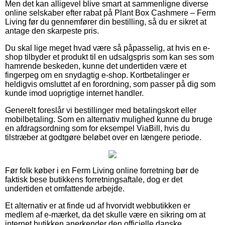
Men det kan alligevel blive smart at sammenligne diverse
online selskaber efter rabat på Plant Box Cashmere – Ferm
Living før du gennemfører din bestilling, så du er sikret at
antage den skarpeste pris.
Du skal lige meget hvad være så påpasselig, at hvis en e-
shop tilbyder et produkt til en udsalgspris som kan ses som
hamrende beskeden, kunne det undertiden være et
fingerpeg om en snydagtig e-shop. Kortbetalinger er
heldigvis omsluttet af en forordning, som passer på dig som
kunde imod uoprigtige internet handler.
Generelt foreslår vi bestillinger med betalingskort eller
mobilbetaling. Som en alternativ mulighed kunne du bruge
en afdragsordning som for eksempel ViaBill, hvis du
tilstræber at godtgøre beløbet over en længere periode.
Før folk køber i en Ferm Living online forretning bør de
faktisk bese butikkens forretningsaftale, dog er det
undertiden et omfattende arbejde.
Et alternativ er at finde ud af hvorvidt webbutikken er
medlem af e-mærket, da det skulle være en sikring om at
internet butikken anerkender den officielle danske