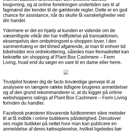
lovgivning, og at online forretningen undertiden ses til af
fagmænd der kender til de gældende regler. Dette er en god
chance for assistance, når du skulle få vanskeligheder ved
din handel.
Ydermere er det en hjælp at kunden er vidende om de
væsentligste vilkår der har indflydelse på transaktionen,
eksempelvis den ombytningsret e-shoppen lover. I den
sammenhæng er det tilmed afgørende, at man til enhver tid
bibeholder ens ordrekvittering, således man fremadrettet kan
bekræfte sin shopping af Plant Box Cashmere – Ferm
Living, hvad end du søger en vare til en dame eller herre.
Trustpilot forærer dig de facto troværdige genveje til at
analysere en længere række tidligere brugeres anmeldelser
og af den grund rekommanderer vi, at du kigger på online
webshoppens ratings af Plant Box Cashmere – Ferm Living
forinden du handler.
Facebook præsterer tilsvarende fuldkommen sikre metoder
til at få indblik i online butikkens pålidelighed. Derudover
ses nogle butikker på nettet hvor man kan publicere en
anmeldelse af deres købsoplevelse, hvilket ligeledes bør