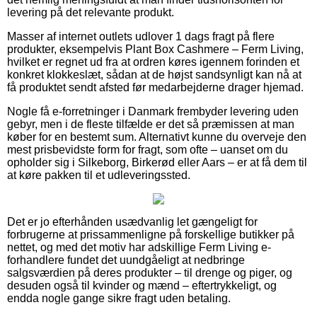
levering på det relevante produkt.
Masser af internet outlets udlover 1 dags fragt på flere
produkter, eksempelvis Plant Box Cashmere – Ferm Living,
hvilket er regnet ud fra at ordren køres igennem forinden et
konkret klokkeslæt, sådan at de højst sandsynligt kan nå at
få produktet sendt afsted før medarbejderne drager hjemad.
Nogle få e-forretninger i Danmark frembyder levering uden
gebyr, men i de fleste tilfælde er det så præmissen at man
køber for en bestemt sum. Alternativt kunne du overveje den
mest prisbevidste form for fragt, som ofte – uanset om du
opholder sig i Silkeborg, Birkerød eller Aars – er at få dem til
at køre pakken til et udleveringssted.
Det er jo efterhånden usædvanlig let gængeligt for
forbrugerne at prissammenligne på forskellige butikker på
nettet, og med det motiv har adskillige Ferm Living e-
forhandlere fundet det uundgåeligt at nedbringe
salgsværdien på deres produkter – til drenge og piger, og
desuden også til kvinder og mænd – eftertrykkeligt, og
endda nogle gange sikre fragt uden betaling.