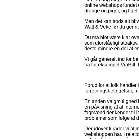
online webshops fundet d
drenge og piger, og lige
Men det kan trods alt bli
Watt & Veke før du gennem
Du må blot være klar over
som uforståeligt attraktiv
desto mindre en del af en
Vi går generelt ind for b
fra for eksempel ViaBill,
Forud for at folk handler
forretningsbetingelser, m
En anden valgmulighed k
en påvisning af at intern
fagmænd der kender til l
problemer som følge af di
Derudover tilråder vi at 
webshoppen har. I relati