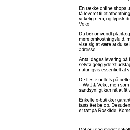
En række online shops udl
få leveret til et afhentn
virkelig nem, og typisk 
Veke.
Du bør omvendt planlægge 
mere omkostningsfuld, me
vise sig at være at du se
adresse.
Antal dages levering på
selvfølgelig yderst udsla
naturligvis essentielt at
De fleste outlets på nett
– Watt & Veke, men som im
sandsynligt kan nå at få 
Enkelte e-butikker garante
fastslået beløb. Desuden
er tæt på Roskilde, Korsør
Det er i dag meget enkel