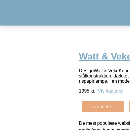
Watt & Vek
DesignWatt & VekeKoncep
stålkonstruktion, dækket 
rispapirlampe, i en mode
1995
kr.
(Vis fragtpris)
Læs mere »
De mest populære websho