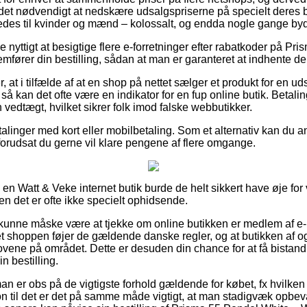
et nødvendigt at nedskære udsalgspriserne på specielt deres beds
ledes til kvinder og mænd – kolossalt, og endda nogle gange byd
ve nyttigt at besigtige flere e-forretninger efter rabatkoder på P
fører din bestilling, sådan at man er garanteret at indhente de
, at i tilfælde af at en shop på nettet sælger et produkt for en 
, så kan det ofte være en indikator for en fup online butik. Betali
 vedtægt, hvilket sikrer folk imod falske webbutikker.
etalinger med kort eller mobilbetaling. Som et alternativ kan du 
 forudsat du gerne vil klare pengene af flere omgange.
 i en Watt & Veke internet butik burde de helt sikkert have øje f
en det er ofte ikke specielt ophidsende.
unne måske være at tjekke om online butikken er medlem af e-m
et shoppen føjer de gældende danske regler, og at butikken af og 
ovene på området. Dette er desuden din chance for at få bistand,
n bestilling.
man er obs på de vigtigste forhold gældende for købet, fx hvilken
on til det er det på samme måde vigtigt, at man stadigvæk opbev