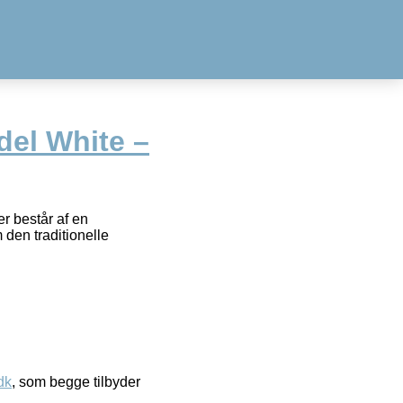
del White –
r består af en
 den traditionelle
dk
, som begge tilbyder