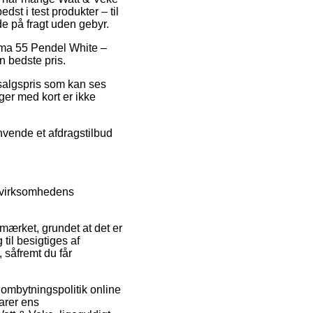
t i test produkter – til
e på fragt uden gebyr.
risma 55 Pendel White –
n bedste pris.
udsalgspris som kan ses
nger med kort er ikke
anvende et afdragstilbud
or virksomhedens
ærket, grundet at det er
til besigtiges af
 såfremt du får
 ombytningspolitik online
arer ens