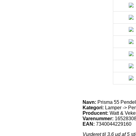
Navn:
Prisma 55 Pendel
Kategori:
Lamper -> Pend
Producent:
Watt & Veke
Varenummer:
1652830
EAN:
7340044229160
Vurderet til
3.6
ud af 5 st