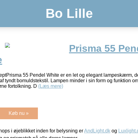
Bo Lille
Prisma 55 Pen
e
tPrisma 55 Pendel White er en let og elegant lampeskærm, de
af tyndt bomuldstekstil. Lampen minder i sin form og funktion om
rne fortolkning. D
(Læs mere)
Køb nu »
ps i øjeblikket inden for belysning er
AndLight.dk
og
Luxlight.