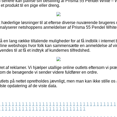
senere kan påvise sin bestilling af Prisma 55 Pendel White – W
t produkt til en pige eller dreng.
elt hæderlige løsninger til at efterse diverse nuværende brugeres 
 analyserer netshoppens anmeldelser af Prisma 55 Pendel White 
n lang række tiltalende muligheder for at få indblik i internet b
online webshops hvor folk kan sammensætte en anmeldelse af v
vendes til at få et indtryk af kundernes tilfredshed.
ret af reklamer. Vi hjælper utallige online outlets eftersom vi pr
g om de besøgende vi sender videre fuldfører en ordre.
lets på nettet opretholdes jævnligt, men man kan ikke stille os 
dste opdatering af de viste data.
1
1
1
1
1
1
1
1
1
1
1
1
1
1
1
1
1
1
1
1
1
1
1
1
1
1
1
1
1
1
1
1
1
1
1
1
1
1
1
1
1
1
1
1
1
1
1
1
1
1
1
1
1
1
1
1
1
1
1
1
1