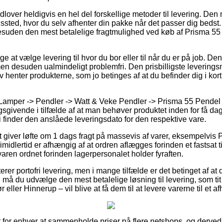
over heldigvis en hel del forskellige metoder til levering. Den 
ingssted, hvor du selv afhenter din pakke når det passer dig bedst
desuden den mest betalelige fragtmulighed ved køb af Prisma 5
at vælge levering til hvor du bor eller til når du er på job. Den
n desuden ualmindeligt problemfri. Den prisbilligste leveringsm
lv henter produkterne, som jo betinges af at du befinder dig i kor
 Lamper -> Pendler -> Watt & Veke Pendler -> Prisma 55 Pendel
gsgivende i tilfælde af at man behøver produktet inden for få da
 vi finder den anslåede leveringsdato for den respektive vare.
et giver løfte om 1 dags fragt på massevis af varer, eksempelvi
idlertid er afhængig af at ordren aflægges forinden et fastsat t
varen ordnet forinden lagerpersonalet holder fyraften.
rer portofri levering, men i mange tilfælde er det betinget af at 
 må du udvælge den mest betalelige løsning til levering, som ti
 eller Hinnerup – vil blive at få dem til at levere varerne til et a
t for enhver at sammenholde priser på flere netshops, og derv