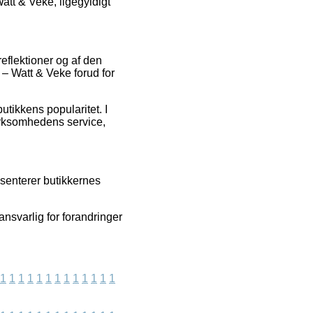
att & Veke, ligegyldigt
reflektioner og af den
– Watt & Veke forud for
utikkens popularitet. I
irksomhedens service,
æsenterer butikkernes
ansvarlig for forandringer
1
1
1
1
1
1
1
1
1
1
1
1
1