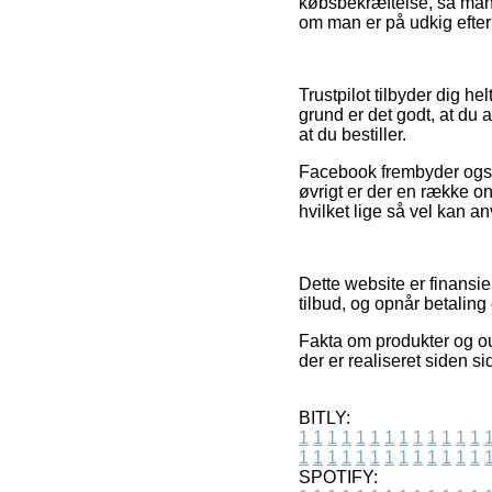
købsbekræftelse, så man 
om man er på udkig efter e
Trustpilot tilbyder dig h
grund er det godt, at du
at du bestiller.
Facebook frembyder også e
øvrigt er der en række 
hvilket lige så vel kan an
Dette website er finansie
tilbud, og opnår betalin
Fakta om produkter og out
der er realiseret siden si
BITLY:
1
1
1
1
1
1
1
1
1
1
1
1
1
1
1
1
1
1
1
1
1
1
1
1
1
1
SPOTIFY: