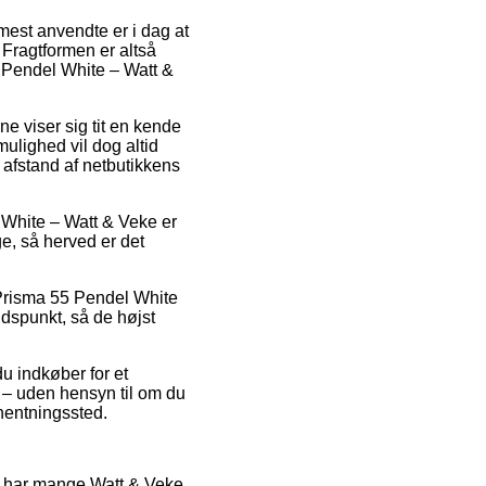
mest anvendte er i dag at
. Fragtformen er altså
5 Pendel White – Watt &
ne viser sig tit en kende
ulighed vil dog altid
t afstand af netbutikkens
 White – Watt & Veke er
ge, så herved er det
s Prisma 55 Pendel White
idspunkt, så de højst
du indkøber for et
t – uden hensyn til om du
fhentningssted.
ed har mange Watt & Veke