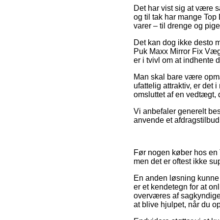
Det har vist sig at være 
og til tak har mange Top
varer – til drenge og pi
Det kan dog ikke desto mi
Puk Maxx Mirror Fix Væg
er i tvivl om at indhente 
Man skal bare være opmærk
ufattelig attraktiv, er de
omsluttet af en vedtægt,
Vi anbefaler generelt bes
anvende et afdragstilbud 
Før nogen køber hos en T
men det er oftest ikke 
En anden løsning kunne d
er et kendetegn for at o
overværes af sagkyndige 
at blive hjulpet, når du 