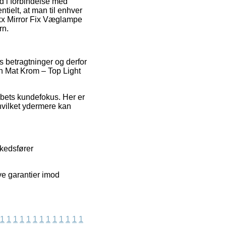
nd i forbindelse med
tielt, at man til enhver
axx Mirror Fix Væglampe
rn.
s betragtninger og derfor
en Mat Krom – Top Light
kabets kundefokus. Her er
hvilket ydermere kan
rkedsfører
ive garantier imod
1
1
1
1
1
1
1
1
1
1
1
1
1