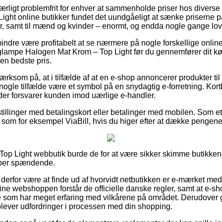
særligt problemfrit for enhver at sammenholde priser hos diverse
 Light online butikker fundet det uundgåeligt at sænke priserne 
ger, samt til mænd og kvinder – enormt, og endda nogle gange lov
ndre være profitabelt at se nærmere på nogle forskellige online
lampe Halogen Mat Krom – Top Light før du gennemfører dit kø
den bedste pris.
som på, at i tilfælde af at en e-shop annoncerer produkter til e
t i nogle tilfælde være et symbol på en snydagtig e-forretning. Kort
 der forsvarer kunden imod uærlige e-handler.
tillinger med betalingskort eller betalinger med mobilen. Som et
som for eksempel ViaBill, hvis du higer efter at dække pengene i
op Light webbutik burde de for at være sikker skimme butikken
super spændende.
erfor være at finde ud af hvorvidt netbutikken er e-mærket medl
nline webshoppen forstår de officielle danske regler, samt at e-
som har meget erfaring med vilkårene på området. Derudover giv
oplever udfordringer i processen med din shopping.