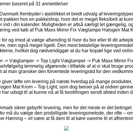
jerner baseret på
31
anmeldelser
 Danmark frembyder i øjeblikket et bredt udvalg af leveringstyp
et pakken hos en pakkeshop, hvor det er meget fleksibelt at kunn
er ind i din kalender. Muligheden er altså særligt let gængelig,
evering ved køb af Puk Maxx Mirror Fix Væglampe Halogen Mat K
or og imod at vælge afsending til hvor du bor eller til dit arbej
re, men også meget ligetil. Den mest betalelige leveringsmode
kterne, hvilket dog nødvendiggør at du har bopæl lige ved onli
er -> Væglamper -> Top Light Væglamper -> Puk Maxx Mirror 
elvfølgelig temmelig afgørende i tilfælde af at vi skal bruge pro
logt at man gransker den forventede leveringstid for den vedkom
re giver løfte om levering på næste hverdag på mange produkte
ogen Mat Krom – Top Light, som dog beroer på at ordren gennem
 har udsigt til at kunne nå at få bestillingen sendt afsted inden 
nmark sikrer gebyrfri levering, men for det meste er det betinget a
iv må du vælge den prisbilligste leveringsmetode, der ofte – om 
r Hørning – vil være at få dem til at køre varerne til et afhentni