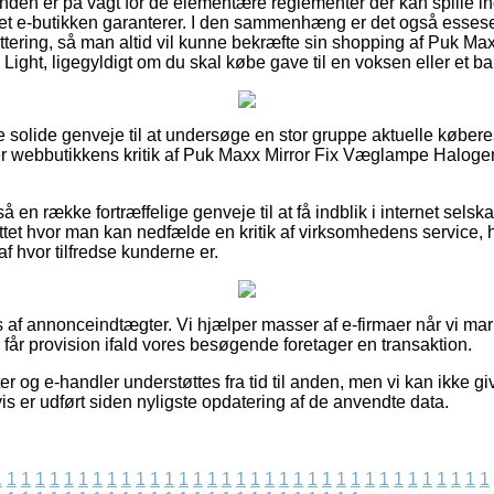
unden er på vagt for de elementære reglementer der kan spille i
rret e-butikken garanterer. I den sammenhæng er det også essesen
ittering, så man altid vil kunne bekræfte sin shopping af Puk M
ight, ligegyldigt om du skal købe gave til en voksen eller et ba
e solide genveje til at undersøge en stor gruppe aktuelle købere
ker webbutikkens kritik af Puk Maxx Mirror Fix Væglampe Halog
å en række fortræffelige genveje til at få indblik i internet sels
ettet hvor man kan nedfælde en kritik af virksomhedens service, 
 af hvor tilfredse kunderne er.
s af annonceindtægter. Vi hjælper masser af e-firmaer når vi ma
g får provision ifald vores besøgende foretager en transaktion.
r og e-handler understøttes fra tid til anden, men vi kan ikke g
is er udført siden nyligste opdatering af de anvendte data.
1
1
1
1
1
1
1
1
1
1
1
1
1
1
1
1
1
1
1
1
1
1
1
1
1
1
1
1
1
1
1
1
1
1
1