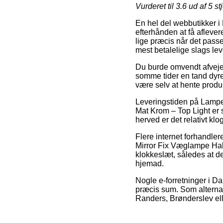
Vurderet til
3.6
ud af 5 st
En hel del webbutikker i
efterhånden at få aflever
lige præcis når det pass
mest betalelige slags l
Du burde omvendt afveje f
somme tider en tand dyre
være selv at hente produ
Leveringstiden på Lamp
Mat Krom – Top Light er s
herved er det relativt k
Flere internet forhandle
Mirror Fix Væglampe Hal
klokkeslæt, således at de
hjemad.
Nogle e-forretninger i Da
præcis sum. Som alternat
Randers, Brønderslev elle