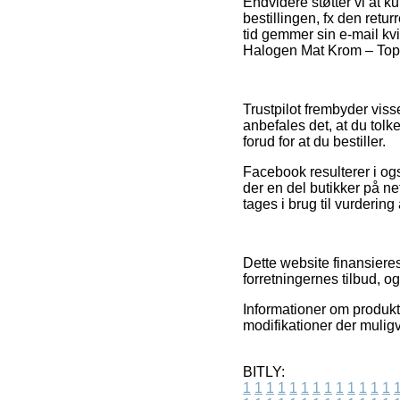
Endvidere støtter vi at k
bestillingen, fx den retu
tid gemmer sin e-mail kv
Halogen Mat Krom – Top L
Trustpilot frembyder viss
anbefales det, at du tol
forud for at du bestiller.
Facebook resulterer i ogs
der en del butikker på n
tages i brug til vurdering
Dette website finansiere
forretningernes tilbud, o
Informationer om produkte
modifikationer der muligv
BITLY:
1
1
1
1
1
1
1
1
1
1
1
1
1