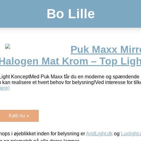
Bo Lille
Puk Maxx Mirr
alogen Mat Krom – Top Ligh
p Light KonceptMed Puk Maxx får du en moderne og spændende 
som kan realisere et hvert behov for belysning!Ved interesse for tilkø
ere)
Køb nu »
ps i øjeblikket inden for belysning er
AndLight.dk
og
Luxlight.