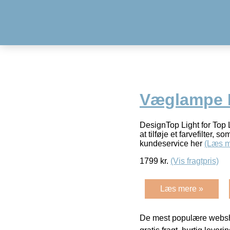
Væglampe H
DesignTop Light for To
at tilføje et farvefilter, 
kundeservice her
(Læs m
1799
kr.
(Vis fragtpris)
Læs mere »
De mest populære websho