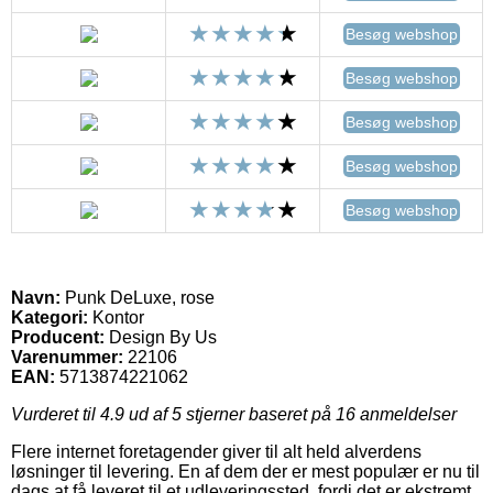
Besøg webshop
Besøg webshop
Besøg webshop
Besøg webshop
Besøg webshop
Navn:
Punk DeLuxe, rose
Kategori:
Kontor
Producent:
Design By Us
Varenummer:
22106
EAN:
5713874221062
Vurderet til
4.9
ud af 5 stjerner baseret på
16
anmeldelser
Flere internet foretagender giver til alt held alverdens
løsninger til levering. En af dem der er mest populær er nu til
dags at få leveret til et udleveringssted, fordi det er ekstremt