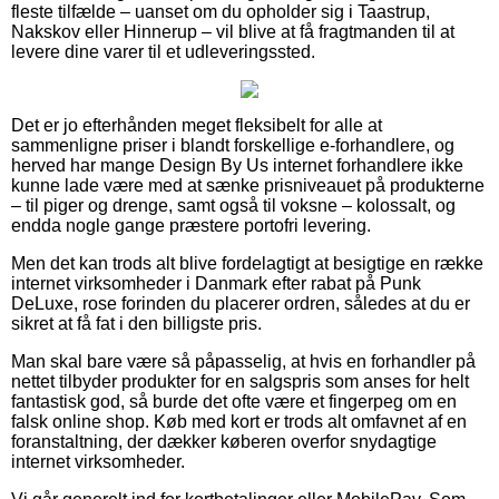
fleste tilfælde – uanset om du opholder sig i Taastrup,
Nakskov eller Hinnerup – vil blive at få fragtmanden til at
levere dine varer til et udleveringssted.
Det er jo efterhånden meget fleksibelt for alle at
sammenligne priser i blandt forskellige e-forhandlere, og
herved har mange Design By Us internet forhandlere ikke
kunne lade være med at sænke prisniveauet på produkterne
– til piger og drenge, samt også til voksne – kolossalt, og
endda nogle gange præstere portofri levering.
Men det kan trods alt blive fordelagtigt at besigtige en række
internet virksomheder i Danmark efter rabat på Punk
DeLuxe, rose forinden du placerer ordren, således at du er
sikret at få fat i den billigste pris.
Man skal bare være så påpasselig, at hvis en forhandler på
nettet tilbyder produkter for en salgspris som anses for helt
fantastisk god, så burde det ofte være et fingerpeg om en
falsk online shop. Køb med kort er trods alt omfavnet af en
foranstaltning, der dækker køberen overfor snydagtige
internet virksomheder.