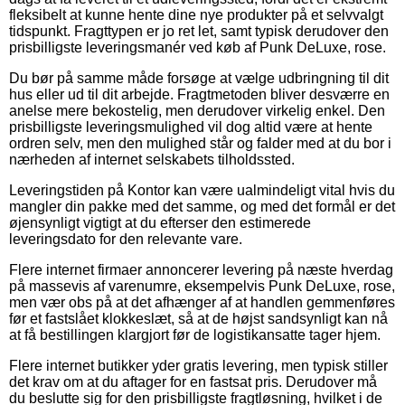
fleksibelt at kunne hente dine nye produkter på et selvvalgt
tidspunkt. Fragttypen er jo ret let, samt typisk derudover den
prisbilligste leveringsmanér ved køb af Punk DeLuxe, rose.
Du bør på samme måde forsøge at vælge udbringning til dit
hus eller ud til dit arbejde. Fragtmetoden bliver desværre en
anelse mere bekostelig, men derudover virkelig enkel. Den
prisbilligste leveringsmulighed vil dog altid være at hente
ordren selv, men den mulighed står og falder med at du bor i
nærheden af internet selskabets tilholdssted.
Leveringstiden på Kontor kan være ualmindeligt vital hvis du
mangler din pakke med det samme, og med det formål er det
øjensynligt vigtigt at du efterser den estimerede
leveringsdato for den relevante vare.
Flere internet firmaer annoncerer levering på næste hverdag
på massevis af varenumre, eksempelvis Punk DeLuxe, rose,
men vær obs på at det afhænger af at handlen gemmenføres
før et fastslået klokkeslæt, så at de højst sandsynligt kan nå
at få bestillingen klargjort før de logistikansatte tager hjem.
Flere internet butikker yder gratis levering, men typisk stiller
det krav om at du aftager for en fastsat pris. Derudover må
du beslutte sig for den prisbilligste fragtløsning, hvilket i de