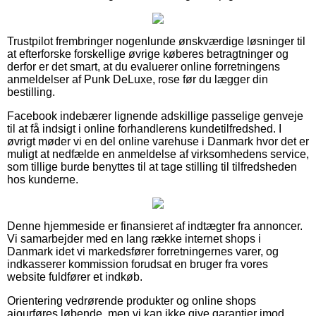
Trustpilot frembringer nogenlunde ønskværdige løsninger til
at efterforske forskellige øvrige køberes betragtninger og
derfor er det smart, at du evaluerer online forretningens
anmeldelser af Punk DeLuxe, rose før du lægger din
bestilling.
Facebook indebærer lignende adskillige passelige genveje
til at få indsigt i online forhandlerens kundetilfredshed. I
øvrigt møder vi en del online varehuse i Danmark hvor det er
muligt at nedfælde en anmeldelse af virksomhedens service,
som tillige burde benyttes til at tage stilling til tilfredsheden
hos kunderne.
Denne hjemmeside er finansieret af indtægter fra annoncer.
Vi samarbejder med en lang række internet shops i
Danmark idet vi markedsfører forretningernes varer, og
indkasserer kommission forudsat en bruger fra vores
website fuldfører et indkøb.
Orientering vedrørende produkter og online shops
ajourføres løbende, men vi kan ikke give garantier imod