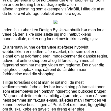
Vi går generelt ind for kortbetalinger eller MobilePay. Som
en anden løsning bør du drage nytte af en
afbetalingsløsning som eksempelvis ViaBill, i tilfælde af at
du hellere vil afdrage beløbet over flere uger.
Inden folk køber i en Design By Us webbutik bør man for at
være på den sikre side sætte sig ind i netbutikkens
handelsaftale, det er dog for det meste ikke særlig sjovt.
Et alternativ kunne derfor være at efterse hvorvidt
webbutikken er medlem af e-mærket, eftersom det er et
signal om at e-forhandleren imødekommer de danske regler,
udover at online shoppen af og til føres tilsyn med af
fagmænd som har megen viden om reglerne. Det giver dig
lejlighed til opbakning, såfremt du får dilemmaer i
forbindelse med din shopping.
Tillige foreslåes det at man er sat ind i de mest
vedkommende forhold der har indvirkning på transaktionen,
som eksempelvis den ombytningsrettighed butikken bruger.
På grund af dette er det samtidig afgørende, at man når som
helst gemmer sin faktura e-mail, således man i fremtiden vil
kunne bevise bestillingen af Punk DeLuxe, rose, ligegyldigt
om du skal købe en gave til en dreng eller pige.