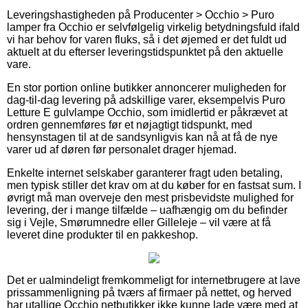
Leveringshastigheden på Producenter > Occhio > Puro
lamper fra Occhio er selvfølgelig virkelig betydningsfuld ifald
vi har behov for varen fluks, så i det øjemed er det fuldt ud
aktuelt at du efterser leveringstidspunktet på den aktuelle
vare.
En stor portion online butikker annoncerer muligheden for
dag-til-dag levering på adskillige varer, eksempelvis Puro
Letture E gulvlampe Occhio, som imidlertid er påkrævet at
ordren gennemføres før et nøjagtigt tidspunkt, med
hensynstagen til at de sandsynligvis kan nå at få de nye
varer ud af døren før personalet drager hjemad.
Enkelte internet selskaber garanterer fragt uden betaling,
men typisk stiller det krav om at du køber for en fastsat sum. I
øvrigt må man overveje den mest prisbevidste mulighed for
levering, der i mange tilfælde – uafhængig om du befinder
sig i Vejle, Smørumnedre eller Gilleleje – vil være at få
leveret dine produkter til en pakkeshop.
Det er ualmindeligt fremkommeligt for internetbrugere at lave
prissammenligning på tværs af firmaer på nettet, og herved
har utallige Occhio netbutikker ikke kunne lade være med at