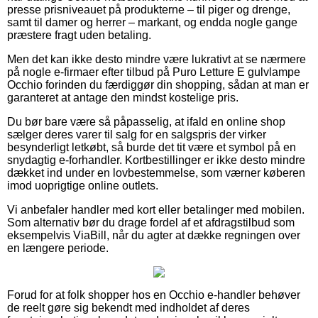
presse prisniveauet på produkterne – til piger og drenge,
samt til damer og herrer – markant, og endda nogle gange
præstere fragt uden betaling.
Men det kan ikke desto mindre være lukrativt at se nærmere
på nogle e-firmaer efter tilbud på Puro Letture E gulvlampe
Occhio forinden du færdiggør din shopping, sådan at man er
garanteret at antage den mindst kostelige pris.
Du bør bare være så påpasselig, at ifald en online shop
sælger deres varer til salg for en salgspris der virker
besynderligt letkøbt, så burde det tit være et symbol på en
snydagtig e-forhandler. Kortbestillinger er ikke desto mindre
dækket ind under en lovbestemmelse, som værner køberen
imod uoprigtige online outlets.
Vi anbefaler handler med kort eller betalinger med mobilen.
Som alternativ bør du drage fordel af et afdragstilbud som
eksempelvis ViaBill, når du agter at dække regningen over
en længere periode.
Forud for at folk shopper hos en Occhio e-handler behøver
de reelt gøre sig bekendt med indholdet af deres