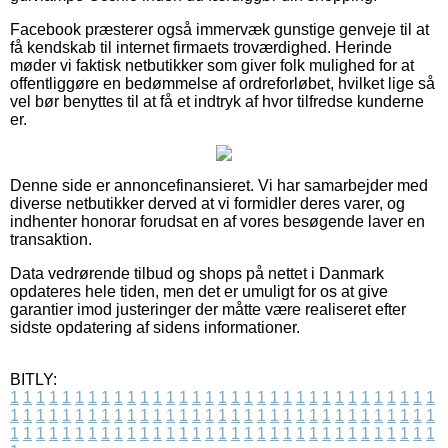
Facebook præsterer også immervæk gunstige genveje til at
få kendskab til internet firmaets troværdighed. Herinde
møder vi faktisk netbutikker som giver folk mulighed for at
offentliggøre en bedømmelse af ordreforløbet, hvilket lige så
vel bør benyttes til at få et indtryk af hvor tilfredse kunderne
er.
Denne side er annoncefinansieret. Vi har samarbejder med
diverse netbutikker derved at vi formidler deres varer, og
indhenter honorar forudsat en af vores besøgende laver en
transaktion.
Data vedrørende tilbud og shops på nettet i Danmark
opdateres hele tiden, men det er umuligt for os at give
garantier imod justeringer der måtte være realiseret efter
sidste opdatering af sidens informationer.
BITLY:
1
1
1
1
1
1
1
1
1
1
1
1
1
1
1
1
1
1
1
1
1
1
1
1
1
1
1
1
1
1
1
1
1
1
1
1
1
1
1
1
1
1
1
1
1
1
1
1
1
1
1
1
1
1
1
1
1
1
1
1
1
1
1
1
1
1
1
1
1
1
1
1
1
1
1
1
1
1
1
1
1
1
1
1
1
1
1
1
1
1
1
1
1
1
1
1
1
1
1