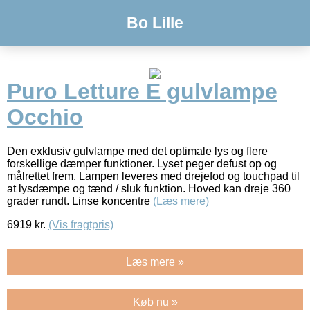
Bo Lille
Puro Letture E gulvlampe
Occhio
Den exklusiv gulvlampe med det optimale lys og flere
forskellige dæmper funktioner. Lyset peger defust op og
målrettet frem. Lampen leveres med drejefod og touchpad til
at lysdæmpe og tænd / sluk funktion. Hoved kan dreje 360
grader rundt. Linse koncentre
(Læs mere)
6919
kr.
(Vis fragtpris)
Læs mere »
Køb nu »