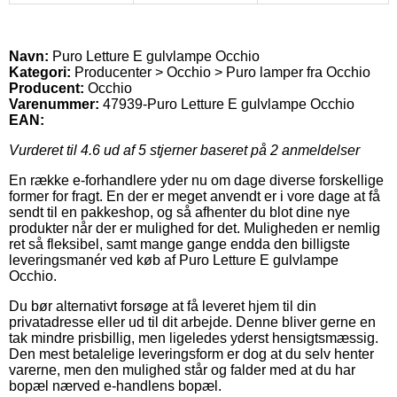
Navn:
Puro Letture E gulvlampe Occhio
Kategori:
Producenter > Occhio > Puro lamper fra Occhio
Producent:
Occhio
Varenummer:
47939-Puro Letture E gulvlampe Occhio
EAN:
Vurderet til
4.6
ud af 5 stjerner baseret på
2
anmeldelser
En række e-forhandlere yder nu om dage diverse forskellige
former for fragt. En der er meget anvendt er i vore dage at få
sendt til en pakkeshop, og så afhenter du blot dine nye
produkter når der er mulighed for det. Muligheden er nemlig
ret så fleksibel, samt mange gange endda den billigste
leveringsmanér ved køb af Puro Letture E gulvlampe
Occhio.
Du bør alternativt forsøge at få leveret hjem til din
privatadresse eller ud til dit arbejde. Denne bliver gerne en
tak mindre prisbillig, men ligeledes yderst hensigtsmæssig.
Den mest betalelige leveringsform er dog at du selv henter
varerne, men den mulighed står og falder med at du har
bopæl nærved e-handlens bopæl.