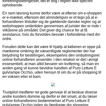
forretningsbetingelser, det er dog i reglen ikke specielt
ophidsende.
En nem løsning kunne derfor være at efterse om e-shoppen
er e-mærket, eftersom det almindeligvis er et tegn på at e-
forhandleren tilslutter sig de gældende danske regler, og at
webshoppen undertiden gennemses af jurister der er inde i
vilkårene på området. Det giver dig chance for at få
assistance, hvis du forvoldes besvær i forbindelse med din
ordre.
Foruden dette kan det være til hjælp at køberen er oppe på
mærkerne omkring de væsentligste reglementer der har
betydning for bestillingen, eksempelvis den ombytningsret
online forhandleren anvender. I den relation er det i øvrigt
essesentielt, at man altid bevarer sin kvittering, så man en
anden gang vil kunne bevidne handlen af Puro Letture E
gulvlampe Occhio, uden hensyn til om du er på shopping til
en voksen eller et barn.
Trustpilot medfører ret gode genveje til at beskue diverse
andre kunders domme og derfor er det smart, at du læser
online forhandlerens bedømmelser af Puro Letture E
gulvlampe Occhio inden du færdiggør din shopping.