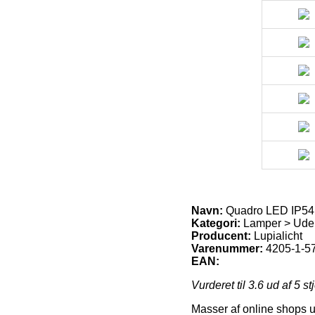
Navn:
Quadro LED IP54
Kategori:
Lamper > Uden
Producent:
Lupialicht
Varenummer:
4205-1-5
EAN:
Vurderet til
3.6
ud af 5 st
Masser af online shops ud