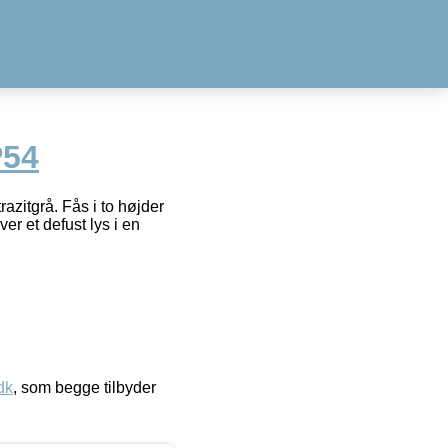
P54
razitgrå. Fås i to højder
 et defust lys i en
dk
, som begge tilbyder