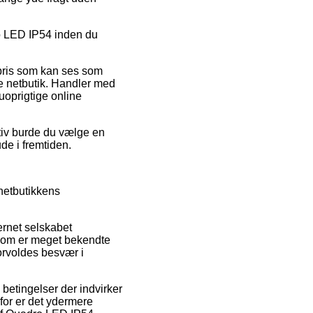
dro LED IP54 inden du
 pris som kan ses som
e netbutik. Handler med
uoprigtige online
ativ burde du vælge en
de i fremtiden.
 netbutikkens
ernet selskabet
k som er meget bekendte
orvoldes besvær i
betingelser der indvirker
for er det ydermere