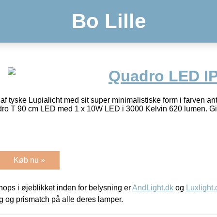
Bo Lille
Quadro LED I
af tyske Lupialicht med sit super minimalistiske form i farven ant
o T 90 cm LED med 1 x 10W LED i 3000 Kelvin 620 lumen. Giver
Køb nu »
ps i øjeblikket inden for belysning er
AndLight.dk
og
Luxlight.
ing og prismatch på alle deres lamper.