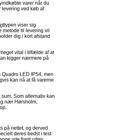
nyindkøbte varer når du
r levering ved køb af
agttypen viser sig
metode til levering vil
older dig i kort afstand
et vital i tilfælde af at
 man kigger nærmere på
vis Quadro LED IP54, men
igvis kan nå at få varerne
ret sum. Som alternativ kan
sig nær Hørsholm,
hop.
ts på nettet, og derved
cielt deres bedst i test
gange yde fragt uden