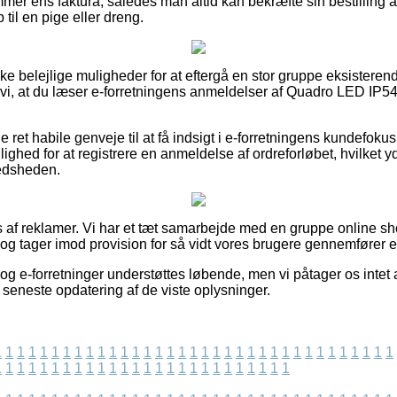
emmer ens faktura, således man altid kan bekræfte sin bestilling
til en pige eller dreng.
ske belejlige muligheder for at eftergå en stor gruppe eksister
r vi, at du læser e-forretningens anmeldelser af Quadro LED IP54
e ret habile genveje til at få indsigt i e-forretningens kundefoku
lighed for at registrere en anmeldelse af ordreforløbet, hvilket 
fredsheden.
s af reklamer. Vi har et tæt samarbejde med en gruppe online s
 og tager imod provision for så vidt vores brugere gennemfører e
g e-forretninger understøttes løbende, men vi påtager os intet a
 seneste opdatering af de viste oplysninger.
1
1
1
1
1
1
1
1
1
1
1
1
1
1
1
1
1
1
1
1
1
1
1
1
1
1
1
1
1
1
1
1
1
1
1
1
1
1
1
1
1
1
1
1
1
1
1
1
1
1
1
1
1
1
1
1
1
1
1
1
1