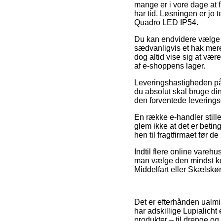
mange er i vore dage at 
har tid. Løsningen er jo 
Quadro LED IP54.
Du kan endvidere vælge at 
sædvanligvis et hak mere
dog altid vise sig at vær
af e-shoppens lager.
Leveringshastigheden på 
du absolut skal bruge di
den forventede levering
En række e-handler still
glem ikke at det er beting
hen til fragtfirmaet før de 
Indtil flere online varehu
man vælge den mindst ko
Middelfart eller Skælskør –
Det er efterhånden ualmin
har adskillige Lupialicht
produkter – til drenge og