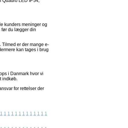
 af Quadro LED IP54,
ende kunders meninger og
 før du lægger din
s. Tilmed er der mange e-
ydermere kan tages i brug
hops i Danmark hvor vi
t indkøb.
nsvar for rettelser der
1
1
1
1
1
1
1
1
1
1
1
1
1