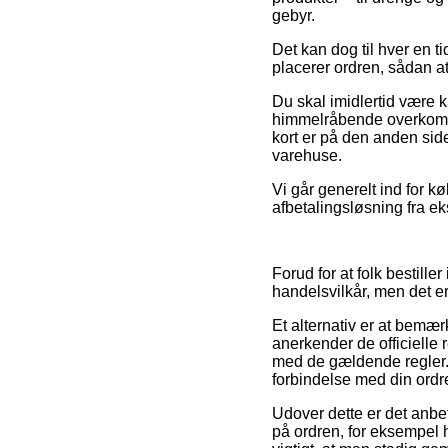
gebyr.
Det kan dog til hver en t
placerer ordren, sådan at 
Du skal imidlertid være k
himmelråbende overkomme
kort er på den anden sid
varehuse.
Vi går generelt ind for 
afbetalingsløsning fra ek
Forud for at folk bestill
handelsvilkår, men det er
Et alternativ er at bemær
anerkender de officielle 
med de gældende regler. 
forbindelse med din ordr
Udover dette er det anbe
på ordren, for eksempel