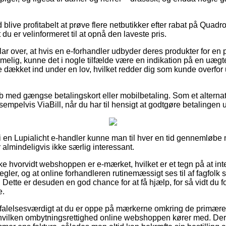
id blive profitabelt at prøve flere netbutikker efter rabat på Qua
du er velinformeret til at opnå den laveste pris.
lar over, at hvis en e-forhandler udbyder deres produkter for en
lig, kunne det i nogle tilfælde være en indikation på en uægt
e dækket ind under en lov, hvilket redder dig som kunde overfor 
køb med gængse betalingskort eller mobilbetaling. Som et altern
sempelvis ViaBill, når du har til hensigt at godtgøre betalingen u
er i en Lupialicht e-handler kunne man til hver en tid gennemløbe
 almindeligvis ikke særlig interessant.
ke hvorvidt webshoppen er e-mærket, hvilket er et tegn på at int
regler, og at online forhandleren rutinemæssigt ses til af fagfol
Dette er desuden en god chance for at få hjælp, for så vidt du f
e.
falelsesværdigt at du er oppe på mærkerne omkring de primære 
 hvilken ombytningsrettighed online webshoppen kører med. Der