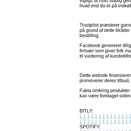
vigtigt, at man stadig g
hvad end du er på indkøb 
Trustpilot præsterer gan
på grund af dette tilråde
bestilling.
Facebook genererer tillig
firmaer som giver folk mu
til vurdering af kundetil
Dette website finansiere
promoverer deres tilbud,
Fakta omkring produkter o
kan være foretaget siden
BITLY:
1
1
1
1
1
1
1
1
1
1
1
1
1
1
1
1
1
1
1
1
1
1
1
1
1
1
SPOTIFY: