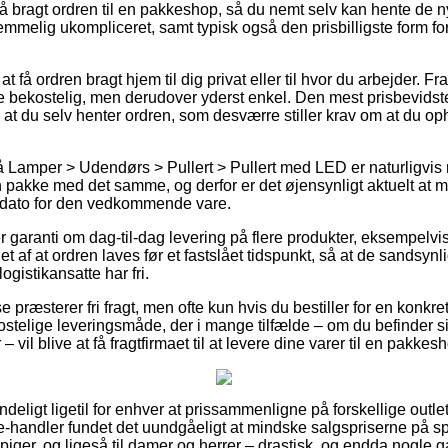
få bragt ordren til en pakkeshop, så du nemt selv kan hente de 
temmelig ukompliceret, samt typisk også den prisbilligste form fo
få ordren bragt hjem til dig privat eller til hvor du arbejder. Fr
 bekostelig, men derudover yderst enkel. Den mest prisbevidste 
e at du selv henter ordren, som desværre stiller krav om at du oph
Lamper > Udendørs > Pullert > Pullert med LED er naturligvis meg
n pakke med det samme, og derfor er det øjensynligt aktuelt at
sdato for den vedkommende vare.
er garanti om dag-til-dag levering på flere produkter, eksempel
et af at ordren laves før et fastslået tidspunkt, så at de sandsynl
logistikansatte har fri.
se præsterer fri fragt, men ofte kun hvis du bestiller for en konk
stelige leveringsmåde, der i mange tilfælde – om du befinder 
 vil blive at få fragtfirmaet til at levere dine varer til en pakkes
deligt ligetil for enhver at prissammenligne på forskellige outle
 e-handler fundet det uundgåeligt at mindske salgspriserne på spe
 piger, og ligeså til damer og herrer – drastisk, og endda nogle 