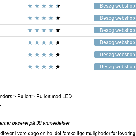
Besøg webshop
Besøg webshop
Besøg webshop
Besøg webshop
Besøg webshop
Besøg webshop
dørs > Pullert > Pullert med LED
7
jerner baseret på
38
anmeldelser
lover i vore dage en hel del forskellige muligheder for levering.