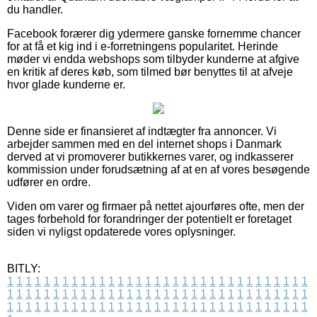
du handler.
Facebook forærer dig ydermere ganske fornemme chancer
for at få et kig ind i e-forretningens popularitet. Herinde
møder vi endda webshops som tilbyder kunderne at afgive
en kritik af deres køb, som tilmed bør benyttes til at afveje
hvor glade kunderne er.
Denne side er finansieret af indtægter fra annoncer. Vi
arbejder sammen med en del internet shops i Danmark
derved at vi promoverer butikkernes varer, og indkasserer
kommission under forudsætning af at en af vores besøgende
udfører en ordre.
Viden om varer og firmaer på nettet ajourføres ofte, men der
tages forbehold for forandringer der potentielt er foretaget
siden vi nyligst opdaterede vores oplysninger.
BITLY:
1
1
1
1
1
1
1
1
1
1
1
1
1
1
1
1
1
1
1
1
1
1
1
1
1
1
1
1
1
1
1
1
1
1
1
1
1
1
1
1
1
1
1
1
1
1
1
1
1
1
1
1
1
1
1
1
1
1
1
1
1
1
1
1
1
1
1
1
1
1
1
1
1
1
1
1
1
1
1
1
1
1
1
1
1
1
1
1
1
1
1
1
1
1
1
1
1
1
1