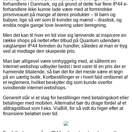
forhandlere i Danmark, og på grund af dette har flere IP44 e-
forhandlere ikke kunne lade være med at formindske
prisniveauet på mange af deres produkter – til børn og
babyer, lige så vel som til kvinder og mænd – drastisk, og
endda nogle gange love levering uden beregning.
Men det kan til hver en tid vise sig lønnende at inspicere en
række shops på nettet efter tilbud på Quantum udendørs
væglamper IP44 forinden du handler, således at man er tryg
ved at modtage den skarpeste pris.
Man bør alligevel være omhyggelig med, at såfremt en
internet webshop udbyder bedst i test varer til en pris der er
hamrende tiltalende, så bør det for det meste være et tegn
på en uærlig butik. Kortbestillinger er i hvert fald omfavnet af
et reglement, hvilket beskytter dig som kunde overfor
svindlende internet webshops.
Generelt slår vi et slag for bestillinger med betalingskort eller
betalinger med mobilen. Alternativt bør du drage fordel af et
afdragstilbud som f.eks. ViaBill, for så vidt du higer efter at
finansiere beløbet over tid.