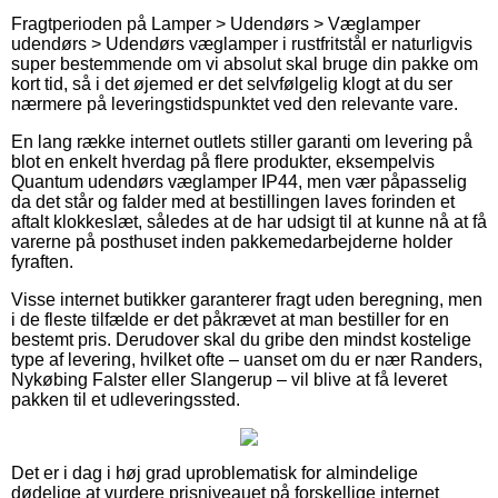
Fragtperioden på Lamper > Udendørs > Væglamper
udendørs > Udendørs væglamper i rustfritstål er naturligvis
super bestemmende om vi absolut skal bruge din pakke om
kort tid, så i det øjemed er det selvfølgelig klogt at du ser
nærmere på leveringstidspunktet ved den relevante vare.
En lang række internet outlets stiller garanti om levering på
blot en enkelt hverdag på flere produkter, eksempelvis
Quantum udendørs væglamper IP44, men vær påpasselig
da det står og falder med at bestillingen laves forinden et
aftalt klokkeslæt, således at de har udsigt til at kunne nå at få
varerne på posthuset inden pakkemedarbejderne holder
fyraften.
Visse internet butikker garanterer fragt uden beregning, men
i de fleste tilfælde er det påkrævet at man bestiller for en
bestemt pris. Derudover skal du gribe den mindst kostelige
type af levering, hvilket ofte – uanset om du er nær Randers,
Nykøbing Falster eller Slangerup – vil blive at få leveret
pakken til et udleveringssted.
Det er i dag i høj grad uproblematisk for almindelige
dødelige at vurdere prisniveauet på forskellige internet