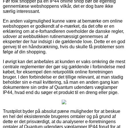
Før folk shopper på en IP44 online shop bør de egentlig
gennemlæse webshoppens vilkår, det er dog bare ikke
særlig interessant.
En anden valgmulighed kunne være at bemærke om online
webshoppen er godkendt af e-mærket, da det ofte er en
erklæring om at e-forhandleren overholder de danske regler,
udover at webbutikken rutinemæssigt gennemses af
eksperter der har indsigt i de gældende love. Dette er en god
genvej til en håndsrækning, hvis du skulle få problemer som
følge af din shopping.
I øvrigt kan det anbefales at kunden er vaks omkring de mest
centrale reglementer der gør sig gældende i forbindelse med
købet, for eksempel den returpolitik online forretningen
bruger. I den forbindelse er det tillige relevant, at man stadig
beholder sin e-mail kvittering, så man en anden gang kan
dokumentere sin ordre af Quantum udendørs væglamper
IP44, hvad end du søger et produkt til en dreng eller pige.
Trustpilot byder på absolut pæne muligheder for at beskue
en hel del eksisterende brugeres omtaler og på grund af
dette er det prisværdigt, at du analyserer e-forretningens
omtaler af Quantum udendørs væglamper IP44 forud for at