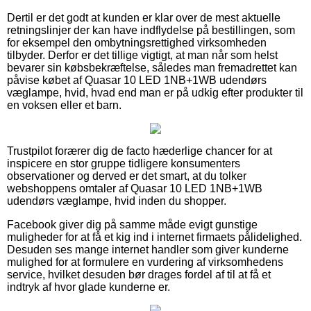
Dertil er det godt at kunden er klar over de mest aktuelle
retningslinjer der kan have indflydelse på bestillingen, som
for eksempel den ombytningsrettighed virksomheden
tilbyder. Derfor er det tillige vigtigt, at man når som helst
bevarer sin købsbekræftelse, således man fremadrettet kan
påvise købet af Quasar 10 LED 1NB+1WB udendørs
væglampe, hvid, hvad end man er på udkig efter produkter til
en voksen eller et barn.
Trustpilot forærer dig de facto hæderlige chancer for at
inspicere en stor gruppe tidligere konsumenters
observationer og derved er det smart, at du tolker
webshoppens omtaler af Quasar 10 LED 1NB+1WB
udendørs væglampe, hvid inden du shopper.
Facebook giver dig på samme måde evigt gunstige
muligheder for at få et kig ind i internet firmaets pålidelighed.
Desuden ses mange internet handler som giver kunderne
mulighed for at formulere en vurdering af virksomhedens
service, hvilket desuden bør drages fordel af til at få et
indtryk af hvor glade kunderne er.