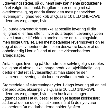
udleveringssteder, så du nemt selv kan hente produkterne
på et valgfrit tidspunkt. Fragtformen er nemlig ret så
overkommelig, og endda tilmed den mest prisbevidste
leveringsmulighed ved køb af Quasar 10 LED 1NB+1WB
udendørs væglampe, hvid.
Du burde omvendt foretrække at bestille levering til din
lejlighed eller hus eller til hvor du arbejder. Leveringstypen
bliver i mange tilfælde en anelse mere omkostningsfuld,
men tillige ultra let. Den mest betalelige leveringsversion er
dog at du selv henter ordren, som desværre kræver at du
opholder dig i kort afstand af online virksomhedens
arbejdslager.
Antal dages levering på Udendørs er selvfølgelig særdeles
vigtig om vi absolut skal bruge produktet øjeblikkeligt, og
derfor er det ret så væsentligt at man studerer den
estimerede leveringsdato for den vedkommende vare.
Størstedelen af e-forretninger yder 1 dags levering på en hel
del produkter, eksempelvis Quasar 10 LED 1NB+1WB
udendørs væglampe, hvid, men husk at det tager
udgangspunkt i at du bestiller inden et fastsat klokkeslæt,
sådan at de har udsigt til at kunne nå at få de nye varer
ekspederet før medarbejderne holder fyraften.