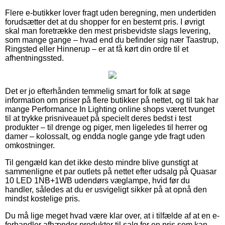
Flere e-butikker lover fragt uden beregning, men undertiden
forudsætter det at du shopper for en bestemt pris. I øvrigt
skal man foretrække den mest prisbevidste slags levering,
som mange gange – hvad end du befinder sig nær Taastrup,
Ringsted eller Hinnerup – er at få kørt din ordre til et
afhentningssted.
Det er jo efterhånden temmelig smart for folk at søge
information om priser på flere butikker på nettet, og til tak har
mange Performance In Lighting online shops været tvunget
til at trykke prisniveauet på specielt deres bedst i test
produkter – til drenge og piger, men ligeledes til herrer og
damer – kolossalt, og endda nogle gange yde fragt uden
omkostninger.
Til gengæld kan det ikke desto mindre blive gunstigt at
sammenligne et par outlets på nettet efter udsalg på Quasar
10 LED 1NB+1WB udendørs væglampe, hvid før du
handler, således at du er usvigeligt sikker på at opnå den
mindst kostelige pris.
Du må lige meget hvad være klar over, at i tilfælde af at en e-
forhandler afhænder produkter til salg for en pris som kan