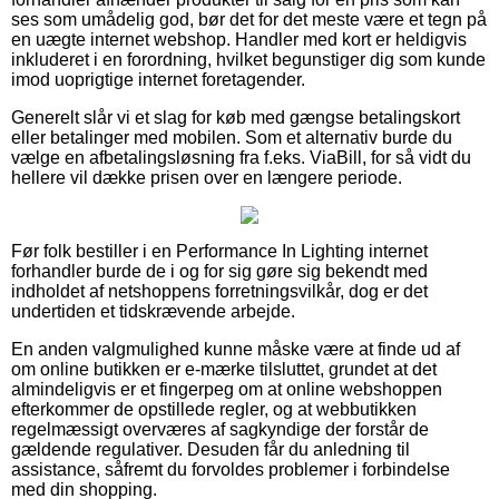
ses som umådelig god, bør det for det meste være et tegn på
en uægte internet webshop. Handler med kort er heldigvis
inkluderet i en forordning, hvilket begunstiger dig som kunde
imod uoprigtige internet foretagender.
Generelt slår vi et slag for køb med gængse betalingskort
eller betalinger med mobilen. Som et alternativ burde du
vælge en afbetalingsløsning fra f.eks. ViaBill, for så vidt du
hellere vil dække prisen over en længere periode.
Før folk bestiller i en Performance In Lighting internet
forhandler burde de i og for sig gøre sig bekendt med
indholdet af netshoppens forretningsvilkår, dog er det
undertiden et tidskrævende arbejde.
En anden valgmulighed kunne måske være at finde ud af
om online butikken er e-mærke tilsluttet, grundet at det
almindeligvis er et fingerpeg om at online webshoppen
efterkommer de opstillede regler, og at webbutikken
regelmæssigt overværes af sagkyndige der forstår de
gældende regulativer. Desuden får du anledning til
assistance, såfremt du forvoldes problemer i forbindelse
med din shopping.