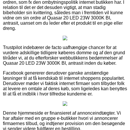
ordren, som fx den ombytningspolitik internet butikken har. I
relation til det er det desuden vigtigt, at man stadig
bibeholder sin kvittering, således man i fremtiden vil kunne
vidne om sin ordre af Quasar 20 LED 23W 3000K BI,
antrasit, uanset om du leder efter et produkt til en pige eller
dreng.
Trustpilot indebærer de facto uafhængige chancer for at
vurdere adskillige tidligere køberes domme og af den grund
tilråder vi, at du efterforsker webbutikkens bedømmelser af
Quasar 20 LED 23W 3000K BI, antrasit inden du køber.
Facebook genererer derudover ganske anstændige
løsninger til at få kendskab til internet shoppens popularitet.
Derudover møder vi faktisk internet firmaer som tilbyder folk
at levere en omtale af deres køb, som ligeledes kan benyttes
til at få et indblik i hvor tilfredse kunderne er.
Denne hjemmeside er finansieret af annonceindtægter. Vi
har aftaler med en gruppe e-butikker hvori vi annoncerer
firmaernes tilbud, og indtjener provision om den besøgende
vi sender videre fuldfører en bestilling.