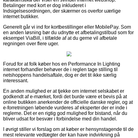
Betalinger med kort er dog inkluderet i
Indsigelsesordningen, der skærmer os overfor uærlige
internet butikker.
Generelt går vi ind for kortbestillinger eller MobilePay. Som
en anden løsning bør du udnytte et afbetalingstilbud som for
eksempel ViaBill, i tilfælde af at du gerne vil afbetale
regningen over flere uger.
Forud for at folk køber hos en Performance In Lighting
internet forhandler behøver de i reglen tage stilling til
netshoppens handelsaftale, dog er det tit ikke særlig
interessant.
En anden mulighed er at tjekke om internet selskabet er
godkendt af e-mærket, fordi det burde være et bevis på at
online butikken anerkender de officielle danske regler, og at
e-forretningen løbende vurderes af eksperter der er inde i
reglerne. Det er en rigtig god mulighed for bistand, når du
bliver udsat for besvær i forbindelse med din handel.
I øvrigt stiller vi forslag om at køber er hensynstagende til de
mest relevante vedtægter der kan have indvirkning på