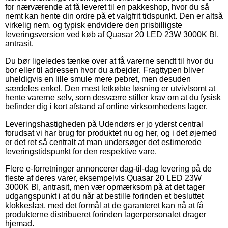
for nærværende at få leveret til en pakkeshop, hvor du så
nemt kan hente din ordre på et valgfrit tidspunkt. Den er altså
virkelig nem, og typisk endvidere den prisbilligste
leveringsversion ved køb af Quasar 20 LED 23W 3000K BI,
antrasit.
Du bør ligeledes tænke over at få varerne sendt til hvor du
bor eller til adressen hvor du arbejder. Fragttypen bliver
uheldigvis en lille smule mere pebret, men desuden
særdeles enkel. Den mest letkøbte løsning er utvivlsomt at
hente varerne selv, som desværre stiller krav om at du fysisk
befinder dig i kort afstand af online virksomhedens lager.
Leveringshastigheden på Udendørs er jo yderst central
forudsat vi har brug for produktet nu og her, og i det øjemed
er det ret så centralt at man undersøger det estimerede
leveringstidspunkt for den respektive vare.
Flere e-forretninger annoncerer dag-til-dag levering på de
fleste af deres varer, eksempelvis Quasar 20 LED 23W
3000K BI, antrasit, men vær opmærksom på at det tager
udgangspunkt i at du når at bestille forinden et besluttet
klokkeslæt, med det formål at de garanteret kan nå at få
produkterne distribueret forinden lagerpersonalet drager
hjemad.