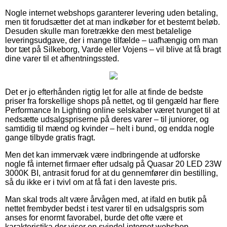
Nogle internet webshops garanterer levering uden betaling,
men tit forudsætter det at man indkøber for et bestemt beløb.
Desuden skulle man foretrække den mest betalelige
leveringsudgave, der i mange tilfælde – uafhængig om man
bor tæt på Silkeborg, Varde eller Vojens – vil blive at få bragt
dine varer til et afhentningssted.
Det er jo efterhånden rigtig let for alle at finde de bedste
priser fra forskellige shops på nettet, og til gengæld har flere
Performance In Lighting online selskaber været tvunget til at
nedsætte udsalgspriserne på deres varer – til juniorer, og
samtidig til mænd og kvinder – helt i bund, og endda nogle
gange tilbyde gratis fragt.
Men det kan immervæk være indbringende at udforske
nogle få internet firmaer efter udsalg på Quasar 20 LED 23W
3000K BI, antrasit forud for at du gennemfører din bestilling,
så du ikke er i tvivl om at få fat i den laveste pris.
Man skal trods alt være årvågen med, at ifald en butik på
nettet frembyder bedst i test varer til en udsalgspris som
anses for enormt favorabel, burde det ofte være et
karakteristika der viser en svindel internet webshop.