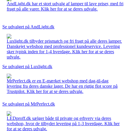
AndLight.dk har et stort udvalg af lamper til lave priser, med fri
fragt på alle varer. Klik her for at se deres udvalg.
Se udvalget på AndLight.dk
Luxlight.dk tilbyder prismatch og fri fragt på alle deres lamper.
Danskejet webshop med professionel kundeservice. Levering
sker typisk inden for 1-4 hverdage. Klik her for at se deres
udvalg.
Se udvalget på Luxlight.dk
MrPerfect.dk er en E-mærket webshop med dag-til-dag
levering fra deres danske lager. De har en rigtig flot score på
Trustpilot. Klik her for at se deres udvalg.
Se udvalget på MrPerfect.dk
LEDproff.dk sælger både til private og erhverv via deres
webshop, hvor de tilbyder levering på 1-3 hverdage. Klik her
for at se deres udvalg.