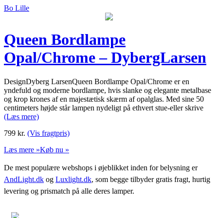
Bo Lille
Queen Bordlampe
Opal/Chrome – DybergLarsen
DesignDyberg LarsenQueen Bordlampe Opal/Chrome er en
yndefuld og moderne bordlampe, hvis slanke og elegante metalbase
og krop krones af en majestætisk skærm af opalglas. Med sine 50
centimeters højde står lampen nydeligt på ethvert stue-eller skrive
(Læs mere)
799
kr.
(Vis fragtpris)
Læs mere »
Køb nu »
De mest populære webshops i øjeblikket inden for belysning er
AndLight.dk
og
Luxlight.dk
, som begge tilbyder gratis fragt, hurtig
levering og prismatch på alle deres lamper.