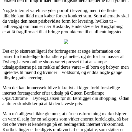
pakken hen til fragtfirmaet inden logistikmedarbejderne har fyraften.
Nogle internet varehuse yder portofri levering, men i de fleste
tilfælde kun ifald man køber for en konkret sum. Som alternativ skal
du vælge den mest prisbevidste form for levering, hvilket tit –
uafhængig om man er nær Roskilde, Haderslev eller Ringkøbing –
er at få fragtfirmaet til at bringe produkterne til et afhentningssted.
Det er jo ekstremt ligetil for forbrugerne at søge information om
priser fra forskellige forhandlere på nettet, og derfor har masser af
DybergLarsen online shops været presset til at at stampe
udsalgspriserne på en række af deres varer – til børn og babyer, men
ligeledes til mænd og kvinder – voldsomt, og endda nogle gange
tilbyde gratis levering.
Men det kan immervæk blive lukrativt at kigge forbi forskellige
internet foretagender efter udsalg på Queen Bordlampe
Opal/Chrome – DybergLarsen før du færdiggør din shopping, sådan
at du er skudsikker på at få den laveste pris.
Man må alligevel ikke glemme, at når en e-forretning markedsfører
en vare til salg for en salgspris som virker enormt fordelagtig, så bør
det ofte være et kendetegn på en bedragerisk internet virksomhed.
Kortbetalinger er heldigvis omfavnet af et regulativ, som støtter en