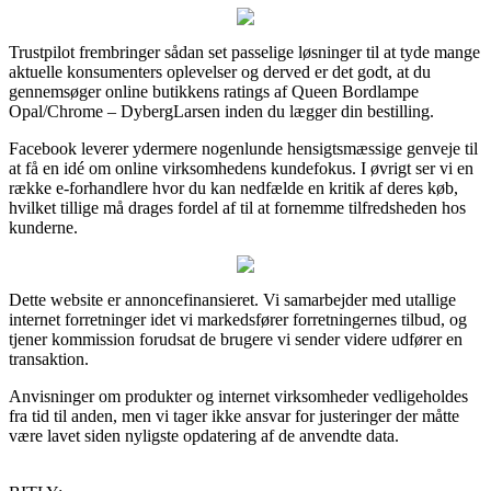
Trustpilot frembringer sådan set passelige løsninger til at tyde mange
aktuelle konsumenters oplevelser og derved er det godt, at du
gennemsøger online butikkens ratings af Queen Bordlampe
Opal/Chrome – DybergLarsen inden du lægger din bestilling.
Facebook leverer ydermere nogenlunde hensigtsmæssige genveje til
at få en idé om online virksomhedens kundefokus. I øvrigt ser vi en
række e-forhandlere hvor du kan nedfælde en kritik af deres køb,
hvilket tillige må drages fordel af til at fornemme tilfredsheden hos
kunderne.
Dette website er annoncefinansieret. Vi samarbejder med utallige
internet forretninger idet vi markedsfører forretningernes tilbud, og
tjener kommission forudsat de brugere vi sender videre udfører en
transaktion.
Anvisninger om produkter og internet virksomheder vedligeholdes
fra tid til anden, men vi tager ikke ansvar for justeringer der måtte
være lavet siden nyligste opdatering af de anvendte data.