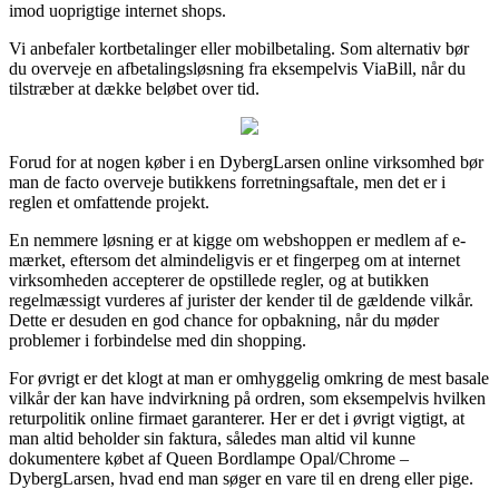
imod uoprigtige internet shops.
Vi anbefaler kortbetalinger eller mobilbetaling. Som alternativ bør
du overveje en afbetalingsløsning fra eksempelvis ViaBill, når du
tilstræber at dække beløbet over tid.
Forud for at nogen køber i en DybergLarsen online virksomhed bør
man de facto overveje butikkens forretningsaftale, men det er i
reglen et omfattende projekt.
En nemmere løsning er at kigge om webshoppen er medlem af e-
mærket, eftersom det almindeligvis er et fingerpeg om at internet
virksomheden accepterer de opstillede regler, og at butikken
regelmæssigt vurderes af jurister der kender til de gældende vilkår.
Dette er desuden en god chance for opbakning, når du møder
problemer i forbindelse med din shopping.
For øvrigt er det klogt at man er omhyggelig omkring de mest basale
vilkår der kan have indvirkning på ordren, som eksempelvis hvilken
returpolitik online firmaet garanterer. Her er det i øvrigt vigtigt, at
man altid beholder sin faktura, således man altid vil kunne
dokumentere købet af Queen Bordlampe Opal/Chrome –
DybergLarsen, hvad end man søger en vare til en dreng eller pige.