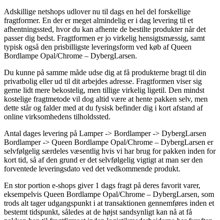
Adskillige netshops udlover nu til dags en hel del forskellige
fragtformer. En der er meget almindelig er i dag levering til et
afhentningssted, hvor du kan afhente de bestilte produkter når det
passer dig bedst. Fragtformen er jo virkelig hensigtsmæssig, samt
typisk også den prisbilligste leveringsform ved køb af Queen
Bordlampe Opal/Chrome – DybergLarsen.
Du kunne på samme måde udse dig at få produkterne bragt til din
privatbolig eller ud til dit arbejdes adresse. Fragtformen viser sig
gerne lidt mere bekostelig, men tillige virkelig ligetil. Den mindst
kostelige fragtmetode vil dog altid være at hente pakken selv, men
dette står og falder med at du fysisk befinder dig i kort afstand af
online virksomhedens tilholdssted.
Antal dages levering på Lamper -> Bordlamper -> DybergLarsen
Bordlamper -> Queen Bordlampe Opal/Chrome – DybergLarsen er
selvfølgelig særdeles væsentlig hvis vi har brug for pakken inden for
kort tid, så af den grund er det selvfølgelig vigtigt at man ser den
forventede leveringsdato ved det vedkommende produkt.
En stor portion e-shops giver 1 dags fragt på deres favorit varer,
eksempelvis Queen Bordlampe Opal/Chrome – DybergLarsen, som
trods alt tager udgangspunkt i at transaktionen gennemføres inden et
bestemt tidspunkt, således at de højst sandsynligt kan nå at få