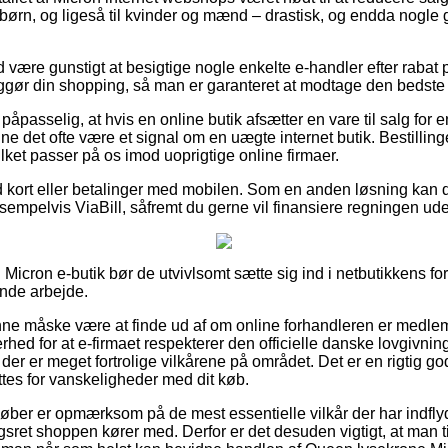
 børn, og ligeså til kvinder og mænd – drastisk, og endda nogle 
id være gunstigt at besigtige nogle enkelte e-handler efter raba
ggør din shopping, så man er garanteret at modtage den bedste 
påpasselig, at hvis en online butik afsætter en vare til salg for 
nne det ofte være et signal om en uægte internet butik. Bestillin
ilket passer på os imod uoprigtige online firmaer.
 kort eller betalinger med mobilen. Som en anden løsning kan 
sempelvis ViaBill, såfremt du gerne vil finansiere regningen ude
Micron e-butik bør de utvivlsomt sætte sig ind i netbutikkens fo
ende arbejde.
e måske være at finde ud af om online forhandleren er medlem 
rhed for at e-firmaet respekterer den officielle danske lovgivni
 der er meget fortrolige vilkårene på området. Det er en rigtig go
ttes for vanskeligheder med dit køb.
 køber er opmærksom på de mest essentielle vilkår der har indfly
gsret shoppen kører med. Derfor er det desuden vigtigt, at man t