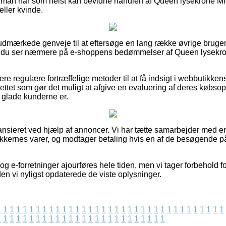
 man når som helst kan bevidne handlen af Queen lysekrone M
eller kvinde.
et udmærkede genveje til at eftersøge en lang række øvrige brug
 at du ser nærmere på e-shoppens bedømmelser af Queen lysekro
e regulære fortræffelige metoder til at få indsigt i webbutikken
ettet som gør det muligt at afgive en evaluering af deres købsopl
r glade kunderne er.
nsieret ved hjælp af annoncer. Vi har tætte samarbejder med en
ikkernes varer, og modtager betaling hvis en af de besøgende på
g e-forretninger ajourføres hele tiden, men vi tager forbehold fo
iden vi nyligst opdaterede de viste oplysninger.
1
1
1
1
1
1
1
1
1
1
1
1
1
1
1
1
1
1
1
1
1
1
1
1
1
1
1
1
1
1
1
1
1
1
1
1
1
1
1
1
1
1
1
1
1
1
1
1
1
1
1
1
1
1
1
1
1
1
1
1
1