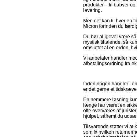
produkter – til babyer og
levering.
Men det kan til hver en t
Micron forinden du færdi
Du bør alligevel være så 
mystisk tiltalende, så ku
omsluttet af en orden, hv
Vi anbefaler handler med
afbetalingsordning fra ek
Inden nogen handler i en 
er det gerne et tidskræv
En nemmere løsning kunn
længe har været en sikke
ofte overværes af jurister
hjulpet, såfremt du udsæ
Tilsvarende støtter vi at
som fx hvilken returnerin