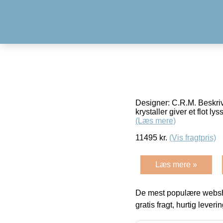
Designer: C.R.M. Beskrive
krystaller giver et flot 
(Læs mere)
11495
kr.
(Vis fragtpris)
Læs mere »
De mest populære websho
gratis fragt, hurtig lever