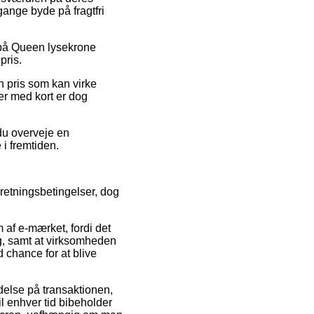
gange byde på fragtfri
t på Queen lysekrone
pris.
en pris som kan virke
ger med kort er dog
du overveje en
 i fremtiden.
rretningsbetingelser, dog
af e-mærket, fordi det
ng, samt at virksomheden
d chance for at blive
delse på transaktionen,
il enhver tid bibeholder