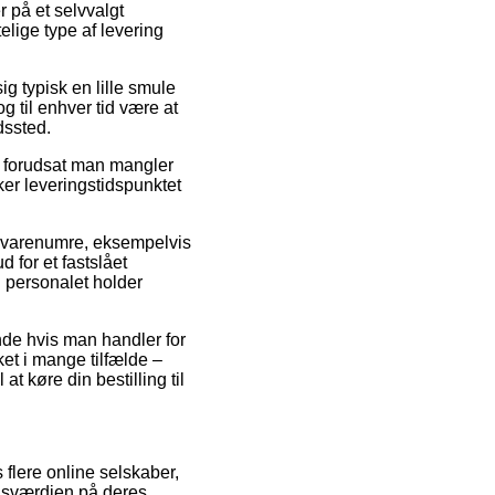
r på et selvvalgt
elige type af levering
ig typisk en lille smule
 til enhver tid være at
dssted.
l forudsat man mangler
ker leveringstidspunktet
ste varenumre, eksempelvis
 for et fastslået
n personalet holder
nde hvis man handler for
ket i mange tilfælde –
t køre din bestilling til
 flere online selskaber,
lgsværdien på deres