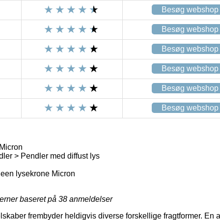
Besøg webshop
Besøg webshop
Besøg webshop
Besøg webshop
Besøg webshop
Besøg webshop
Micron
er > Pendler med diffust lys
een lysekrone Micron
jerner baseret på
38
anmeldelser
lskaber frembyder heldigvis diverse forskellige fragtformer. En