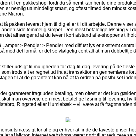
rdren til en pakkeshop, fordi du så nemt kan hente dine produkte
n er nemlig ualmindeligt smart, og oftest tilmed den mindst kost
one Micron.
å pakken leveret hjem til dig eller til dit arbejde. Denne viser s
anden side temmelig simpel. Den mest betalelige løsning vil dog
n det afhænger af at du lever i kort afstand af e-shoppens tilhol
Lamper > Pendler > Pendler med diffust lys er ekstremt centra
å med det formål er det selvfølgelig centralt at man dobbelttjek
 stiller udsigt til muligheden for dag-til-dag levering på de fle
om trods alt er regnet ud fra at transaktionen gennemføres forud
agen til at de garanteret kan nå at få ordren på posthuset inde
der garanterer fragt uden betaling, men oftest er det kun gælde
gt skal man overveje den mest betalelige løsning til levering, hvil
tebro, Ringsted eller Humlebæk – vil være at få fragtmanden til a
ensigtsmæssigt for alle og enhver at finde de laveste priser hos
tallet af Micron internet webshops været nødt til at reducere sa