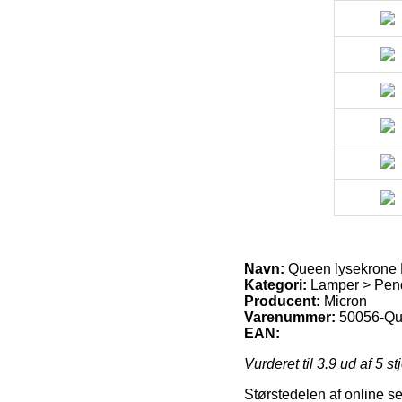
Navn:
Queen lysekrone 
Kategori:
Lamper > Pendl
Producent:
Micron
Varenummer:
50056-Qu
EAN:
Vurderet til
3.9
ud af 5 st
Størstedelen af online se