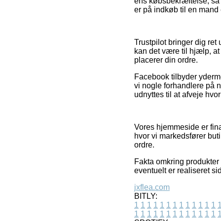
ens købsbekræftelse, så
er på indkøb til en mand 
Trustpilot bringer dig r
kan det være til hjælp,
placerer din ordre.
Facebook tilbyder ydermer
vi nogle forhandlere på n
udnyttes til at afveje hvo
Vores hjemmeside er fina
hvor vi markedsfører but
ordre.
Fakta omkring produkter o
eventuelt er realiseret s
jxflea.com
BITLY:
1
1
1
1
1
1
1
1
1
1
1
1
1
1
1
1
1
1
1
1
1
1
1
1
1
1