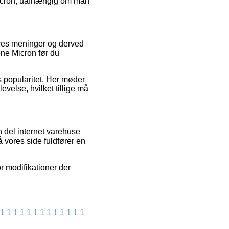
icron, uafhængig om man
eres meninger og derved
ne Micron før du
s popularitet. Her møder
evelse, hvilket tillige må
 del internet varehuse
 vores side fuldfører en
r modifikationer der
1
1
1
1
1
1
1
1
1
1
1
1
1