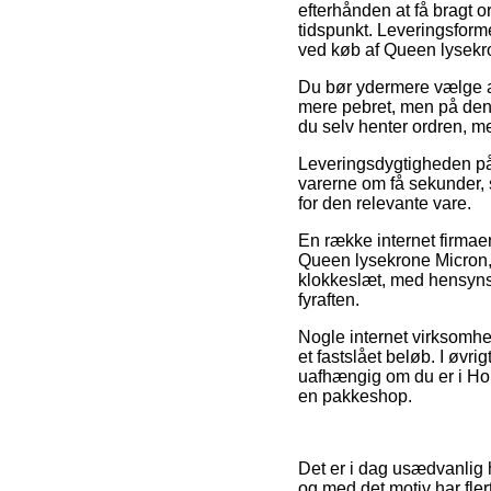
efterhånden at få bragt o
tidspunkt. Leveringsforme
ved køb af Queen lysekr
Du bør ydermere vælge at f
mere pebret, men på den 
du selv henter ordren, me
Leveringsdygtigheden på 
varerne om få sekunder, s
for den relevante vare.
En række internet firmaer
Queen lysekrone Micron, s
klokkeslæt, med hensynst
fyraften.
Nogle internet virksomhe
et fastslået beløb. I øvri
uafhængig om du er i Hols
en pakkeshop.
Det er i dag usædvanlig h
og med det motiv har fler