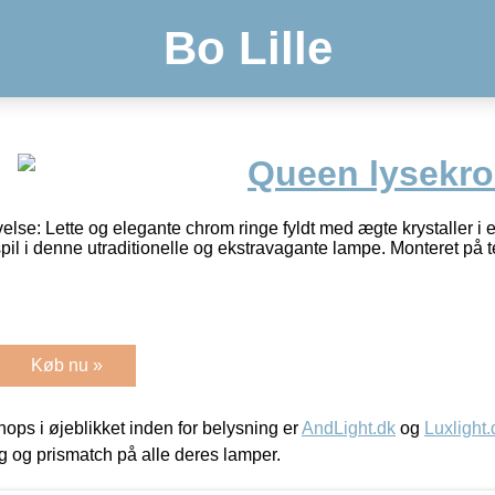
Bo Lille
Queen lysekro
lse: Lette og elegante chrom ringe fyldt med ægte krystaller i e
lysspil i denne utraditionelle og ekstravagante lampe. Monteret på
Køb nu »
ps i øjeblikket inden for belysning er
AndLight.dk
og
Luxlight.
ing og prismatch på alle deres lamper.