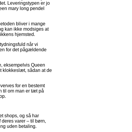
det. Leveringstypen er jo
Queen mary long pendel
 Metoden bliver i mange
ring kan ikke modsiges at
tikkens hjemsted.
ydningsfuld når vi
tiden for det pågældende
mre, eksempelvis Queen
t klokkeslæt, sådan at de
hverves for en bestemt
n til om man er tæt på
op.
net shops, og så har
deres varer – til børn,
ing uden betaling.