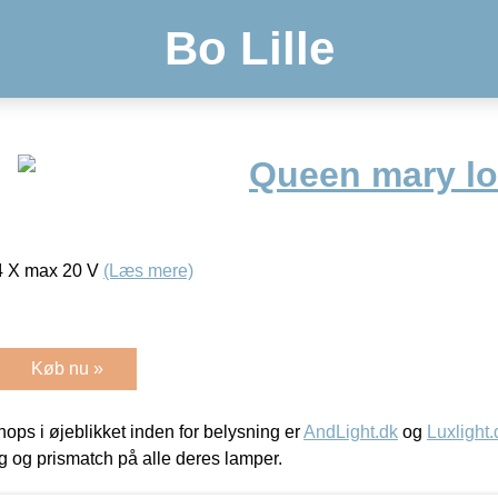
Bo Lille
Queen mary lo
 4 X max 20 V
(Læs mere)
Køb nu »
ps i øjeblikket inden for belysning er
AndLight.dk
og
Luxlight.
ing og prismatch på alle deres lamper.