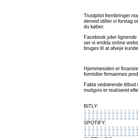
Trustpilot frembringer n
derved stiller vi forslag
du køber.
Facebook yder lignende i
ser vi endda online webs
bruges til at afveje kund
Hjemmesiden er finansiere
formidler firmaernes prod
Fakta vedrørende tilbud 
muligvis er realiseret eft
BITLY:
1
1
1
1
1
1
1
1
1
1
1
1
1
1
1
1
1
1
1
1
1
1
1
1
1
1
SPOTIFY:
1
1
1
1
1
1
1
1
1
1
1
1
1
1
1
1
1
1
1
1
1
1
1
1
1
1