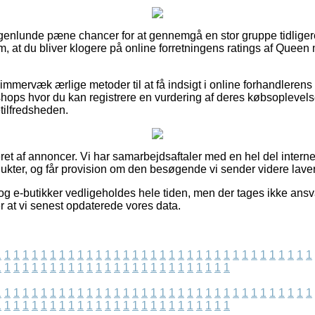
ogenlunde pæne chancer for at gennemgå en stor gruppe tidlige
 om, at du bliver klogere på online forretningens ratings af Queen
mmervæk ærlige metoder til at få indsigt i online forhandleren
hops hvor du kan registrere en vurdering af deres købsoplevelse
etilfredsheden.
t af annoncer. Vi har samarbejdsaftaler med en hel del internet
ukter, og får provision om den besøgende vi sender videre laver 
og e-butikker vedligeholdes hele tiden, men der tages ikke ansva
er at vi senest opdaterede vores data.
1
1
1
1
1
1
1
1
1
1
1
1
1
1
1
1
1
1
1
1
1
1
1
1
1
1
1
1
1
1
1
1
1
1
1
1
1
1
1
1
1
1
1
1
1
1
1
1
1
1
1
1
1
1
1
1
1
1
1
1
1
1
1
1
1
1
1
1
1
1
1
1
1
1
1
1
1
1
1
1
1
1
1
1
1
1
1
1
1
1
1
1
1
1
1
1
1
1
1
1
1
1
1
1
1
1
1
1
1
1
1
1
1
1
1
1
1
1
1
1
1
1