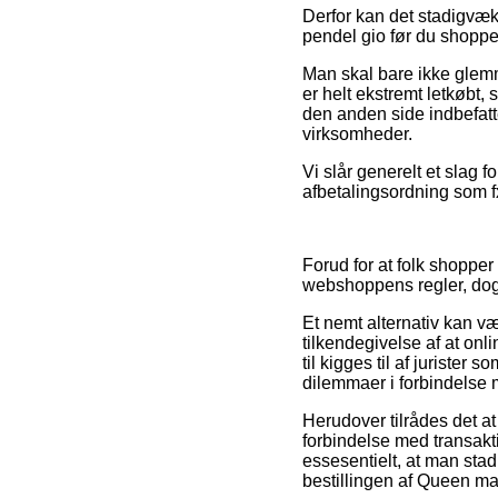
Derfor kan det stadigvæk 
pendel gio før du shopper
Man skal bare ikke glemme
er helt ekstremt letkøbt
den anden side indbefatte
virksomheder.
Vi slår generelt et slag 
afbetalingsordning som fx
Forud for at folk shopper
webshoppens regler, dog 
Et nemt alternativ kan v
tilkendegivelse af at onl
til kigges til af jurister 
dilemmaer i forbindelse 
Herudover tilrådes det 
forbindelse med transakti
essesentielt, at man sta
bestillingen af Queen ma