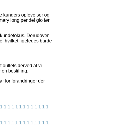
re kunders oplevelser og
 mary long pendel gio før
s kundefokus. Derudover
, hvilket ligeledes burde
 outlets derved at vi
en bestilling.
r for forandringer der
1
1
1
1
1
1
1
1
1
1
1
1
1
1
1
1
1
1
1
1
1
1
1
1
1
1