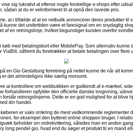
vise sig lukrativt at efterse nogle forskellige e-shops efter ud
, sådan at du er velinformeret til at opnå den laveste pris.
, at i tilfælde af at en netbutik annoncerer deres produkter til 
, så kunne det undertiden være et faresignal om en snydagtig sh
t af en retningslinje, hvilket begunstiger kunden overfor svindl
for køb med betalingskort eller MobilePay. Som alternativ kunne 
 ViaBill, såfremt du foretrækker at betale betalingen over flere 
 på en Gio Gestaltung forretning på nettet kunne de når alt komme
er det almindeligvis ikke særlig morsomt.
ære at kontrollere om webbutikken er godkendt af e-mærket, side
ine forhandleren opfylder den officielle danske lovgivning, udover
som forstår retningslinjerne. Dette er en god mulighed for at blive 
med din handel.
at køberen er vaks omkring de mest vedkommende reglementer 
onen, for eksempel den bytteret online shoppen bruger. I relation 
digvæk beholder sin ordrekvittering, således man en anden gan
ry long pendel gio, hvad end du søger et produkt til en mand ell