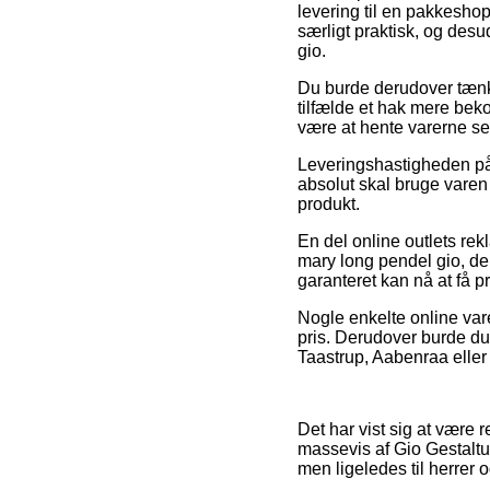
levering til en pakkeshop
særligt praktisk, og des
gio.
Du burde derudover tænke 
tilfælde et hak mere bekos
være at hente varerne s
Leveringshastigheden på 
absolut skal bruge varen 
produkt.
En del online outlets re
mary long pendel gio, de
garanteret kan nå at få 
Nogle enkelte online var
pris. Derudover burde du 
Taastrup, Aabenraa eller 
Det har vist sig at være r
massevis af Gio Gestaltun
men ligeledes til herrer