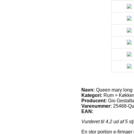
Navn:
Queen mary long 
Kategori:
Rum > Køkken 
Producent:
Gio Gestalt
Varenummer:
25468-Qu
EAN:
Vurderet til
4.2
ud af 5 st
En stor portion e-firmaer