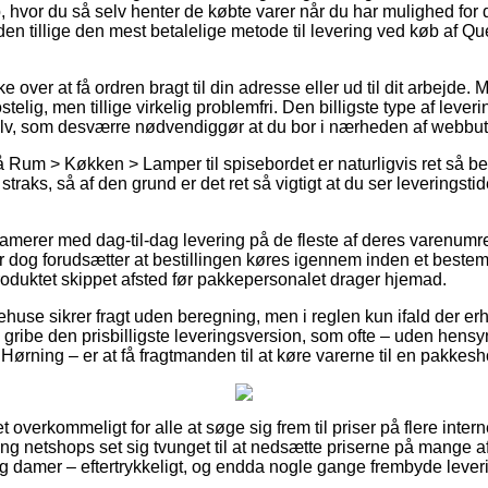
, hvor du så selv henter de købte varer når du har mulighed for 
uden tillige den mest betalelige metode til levering ved køb af 
over at få ordren bragt til din adresse eller ud til dit arbejde.
telig, men tillige virkelig problemfri. Den billigste type af leve
elv, som desværre nødvendiggør at du bor i nærheden af webbu
Rum > Køkken > Lamper til spisebordet er naturligvis ret så bet
straks, så af den grund er det ret så vigtigt at du ser leverings
klamerer med dag-til-dag levering på de fleste af deres varenu
r dog forudsætter at bestillingen køres igennem inden et bestem
produktet skippet afsted før pakkepersonalet drager hjemad.
ehuse sikrer fragt uden beregning, men i reglen kun ifald der er
gribe den prisbilligste leveringsversion, som ofte – uden hensy
Hørning – er at få fragtmanden til at køre varerne til en pakkesh
et overkommeligt for alle at søge sig frem til priser på flere inter
g netshops set sig tvunget til at nedsætte priserne på mange af 
 og damer – eftertrykkeligt, og endda nogle gange frembyde lever