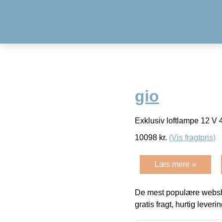
gio
Exklusiv loftlampe 12 V
10098
kr.
(Vis fragtpris)
Læs mere »
De mest populære websho
gratis fragt, hurtig lever