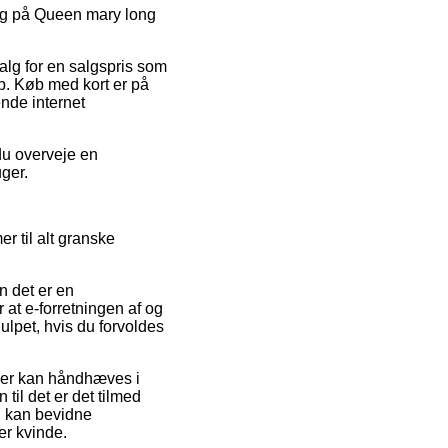
salg på Queen mary long
salg for en salgspris som
op. Køb med kort er på
ende internet
du overveje en
uger.
r til alt granske
n det er en
 at e-forretningen af og
hjulpet, hvis du forvoldes
der kan håndhæves i
til det er det tilmed
g kan bevidne
er kvinde.