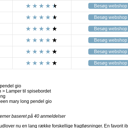
Besøg webshop
Besøg webshop
Besøg webshop
Besøg webshop
Besøg webshop
Besøg webshop
pendel gio
> Lamper til spisebordet
ung
een mary long pendel gio
jerner baseret på
40
anmeldelser
 udlover nu en lang række forskellige fragtløsninger. En favorit 