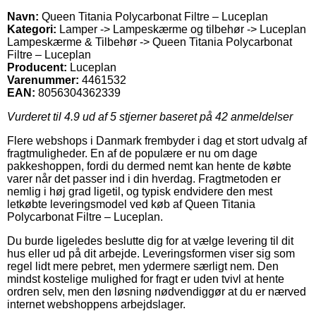
Navn:
Queen Titania Polycarbonat Filtre – Luceplan
Kategori:
Lamper -> Lampeskærme og tilbehør -> Luceplan
Lampeskærme & Tilbehør -> Queen Titania Polycarbonat
Filtre – Luceplan
Producent:
Luceplan
Varenummer:
4461532
EAN:
8056304362339
Vurderet til
4.9
ud af 5 stjerner baseret på
42
anmeldelser
Flere webshops i Danmark frembyder i dag et stort udvalg af
fragtmuligheder. En af de populære er nu om dage
pakkeshoppen, fordi du dermed nemt kan hente de købte
varer når det passer ind i din hverdag. Fragtmetoden er
nemlig i høj grad ligetil, og typisk endvidere den mest
letkøbte leveringsmodel ved køb af Queen Titania
Polycarbonat Filtre – Luceplan.
Du burde ligeledes beslutte dig for at vælge levering til dit
hus eller ud på dit arbejde. Leveringsformen viser sig som
regel lidt mere pebret, men ydermere særligt nem. Den
mindst kostelige mulighed for fragt er uden tvivl at hente
ordren selv, men den løsning nødvendiggør at du er nærved
internet webshoppens arbejdslager.