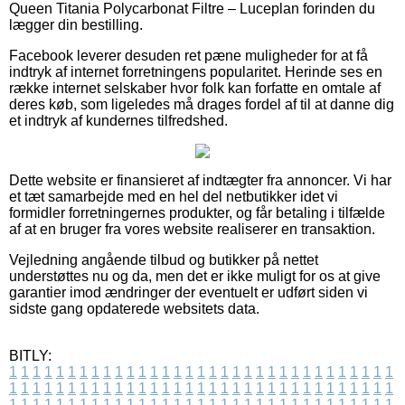
Queen Titania Polycarbonat Filtre – Luceplan forinden du
lægger din bestilling.
Facebook leverer desuden ret pæne muligheder for at få
indtryk af internet forretningens popularitet. Herinde ses en
række internet selskaber hvor folk kan forfatte en omtale af
deres køb, som ligeledes må drages fordel af til at danne dig
et indtryk af kundernes tilfredshed.
Dette website er finansieret af indtægter fra annoncer. Vi har
et tæt samarbejde med en hel del netbutikker idet vi
formidler forretningernes produkter, og får betaling i tilfælde
af at en bruger fra vores website realiserer en transaktion.
Vejledning angående tilbud og butikker på nettet
understøttes nu og da, men det er ikke muligt for os at give
garantier imod ændringer der eventuelt er udført siden vi
sidste gang opdaterede websitets data.
BITLY:
1
1
1
1
1
1
1
1
1
1
1
1
1
1
1
1
1
1
1
1
1
1
1
1
1
1
1
1
1
1
1
1
1
1
1
1
1
1
1
1
1
1
1
1
1
1
1
1
1
1
1
1
1
1
1
1
1
1
1
1
1
1
1
1
1
1
1
1
1
1
1
1
1
1
1
1
1
1
1
1
1
1
1
1
1
1
1
1
1
1
1
1
1
1
1
1
1
1
1