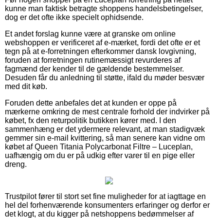
kunne man faktisk betragte shoppens handelsbetingelser,
dog er det ofte ikke specielt ophidsende.
Et andet forslag kunne være at granske om online
webshoppen er verificeret af e-mærket, fordi det ofte er et
tegn på at e-forretningen efterkommer dansk lovgivning,
foruden at forretningen rutinemæssigt revurderes af
fagmænd der kender til de gældende bestemmelser.
Desuden får du anledning til støtte, ifald du møder besvær
med dit køb.
Foruden dette anbefales det at kunden er oppe på
mærkerne omkring de mest centrale forhold der indvirker på
købet, fx den returpolitik butikken kører med. I den
sammenhæng er det ydermere relevant, at man stadigvæk
gemmer sin e-mail kvittering, så man senere kan vidne om
købet af Queen Titania Polycarbonat Filtre – Luceplan,
uafhængig om du er på udkig efter varer til en pige eller
dreng.
Trustpilot fører til stort set fine muligheder for at iagttage en
hel del forhenværende konsumenters erfaringer og derfor er
det klogt, at du kigger på netshoppens bedømmelser af