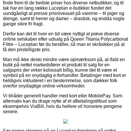
finde frem til de bedste priser hos diverse netbutikker, og til
tak har en lang række Luceplan e-butikker fundet det
uundgåeligt at presse prisniveauet på varerne – til piger og
drenge, samt til herrer og damer – drastisk, og endda nogle
gange sikre fri fragt.
Derfor kan det til hver en tid være nyttigt at prøve diverse
online selskaber efter udsalg på Queen Titania Polycarbonat
Filtre – Luceplan før du bestiller, så man er skråsikker på at
få den prisbilligste pris.
Man må ikke desto mindre være opmærksom på, at ifald en
butik på nettet markedsfører et produkt til salg for en
salgspris der virker kolossalt billig, kunne det tit være et
symbol på en snydagtig e-forhandler. Betalinger med kort er
heldigvis inkluderet i en bestemmelse, som dækker folk
overfor snydagtige online virksomheder.
Vi tilråder generelt handler med kort eller MobilePay. Som
alternativ kan du drage nytte af et afbetalingstilbud som
eksempelvis ViaBill, hvis du hellere vil honorere pengene
senere.
Før nogen shopper på en Luceplan forretning på nettet