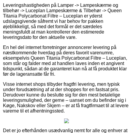
Leveringshastigheden på Lamper -> Lampeskærme og
tilbehør -> Luceplan Lampeskærme & Tilbehør -> Queen
Titania Polycarbonat Filtre – Luceplan er yderst
udslagsgivende såfremt vi har behov for pakken
øjeblikkeligt, så med det formål er det særdeles
meningsfuldt at man kontrollerer den estimerede
leveringsdato for den aktuelle vare.
En hel del internet forretninger annoncerer levering på
næstkommende hverdag på deres favorit varenumre,
eksempelvis Queen Titania Polycarbonat Filtre – Luceplan,
som står og falder med at handlen laves inden et angivent
tidspunkt, sådan at de garanteret kan nå at få produktet klar
før de lageransatte får fri.
Visse internet shops tilbyder fragtfri levering, men typisk
under forudsætning af at der shoppes for en fastsat pris.
Derudover kunne du beslutte sig for den mest betalelige
leveringsmulighed, der gerne – uanset om du befinder sig i
Køge, Nakskov eller Skjern – er at få fragtfirmaet til at levere
varerne til et afhentningssted.
Det er jo efterhånden usædvanlig nemt for alle og enhver at