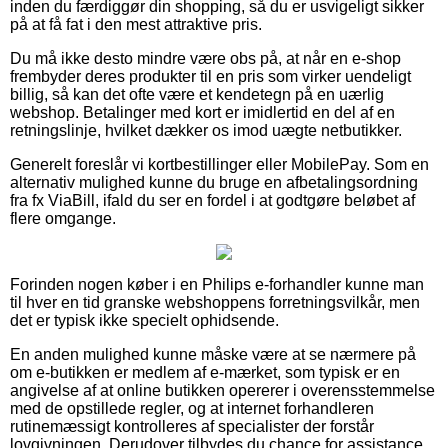
inden du færdiggør din shopping, så du er usvigeligt sikker
på at få fat i den mest attraktive pris.
Du må ikke desto mindre være obs på, at når en e-shop
frembyder deres produkter til en pris som virker uendeligt
billig, så kan det ofte være et kendetegn på en uærlig
webshop. Betalinger med kort er imidlertid en del af en
retningslinje, hvilket dækker os imod uægte netbutikker.
Generelt foreslår vi kortbestillinger eller MobilePay. Som en
alternativ mulighed kunne du bruge en afbetalingsordning
fra fx ViaBill, ifald du ser en fordel i at godtgøre beløbet af
flere omgange.
Forinden nogen køber i en Philips e-forhandler kunne man
til hver en tid granske webshoppens forretningsvilkår, men
det er typisk ikke specielt ophidsende.
En anden mulighed kunne måske være at se nærmere på
om e-butikken er medlem af e-mærket, som typisk er en
angivelse af at online butikken opererer i overensstemmelse
med de opstillede regler, og at internet forhandleren
rutinemæssigt kontrolleres af specialister der forstår
lovgivningen. Derudover tilbydes du chance for assistance,