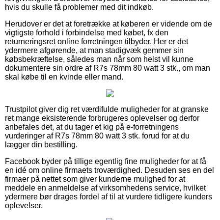
hvis du skulle få problemer med dit indkøb.
Herudover er det at foretrække at køberen er vidende om de
vigtigste forhold i forbindelse med købet, fx den
returneringsret online forretningen tilbyder. Her er det
ydermere afgørende, at man stadigvæk gemmer sin
købsbekræftelse, således man når som helst vil kunne
dokumentere sin ordre af R7s 78mm 80 watt 3 stk., om man
skal købe til en kvinde eller mand.
Trustpilot giver dig ret værdifulde muligheder for at granske
ret mange eksisterende forbrugeres oplevelser og derfor
anbefales det, at du tager et kig på e-forretningens
vurderinger af R7s 78mm 80 watt 3 stk. forud for at du
lægger din bestilling.
Facebook byder på tillige egentlig fine muligheder for at få
en idé om online firmaets troværdighed. Desuden ses en del
firmaer på nettet som giver kunderne mulighed for at
meddele en anmeldelse af virksomhedens service, hvilket
ydermere bør drages fordel af til at vurdere tidligere kunders
oplevelser.