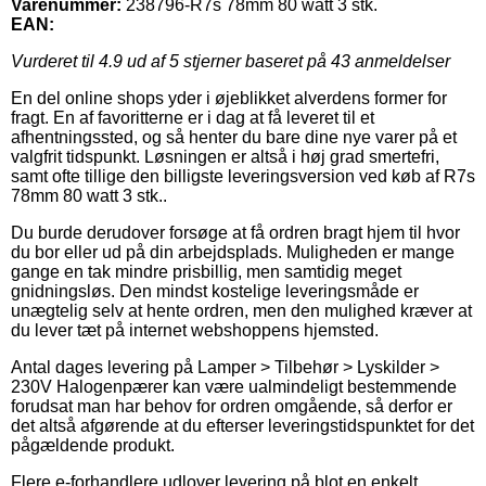
Varenummer:
238796-R7s 78mm 80 watt 3 stk.
EAN:
Vurderet til
4.9
ud af 5 stjerner baseret på
43
anmeldelser
En del online shops yder i øjeblikket alverdens former for
fragt. En af favoritterne er i dag at få leveret til et
afhentningssted, og så henter du bare dine nye varer på et
valgfrit tidspunkt. Løsningen er altså i høj grad smertefri,
samt ofte tillige den billigste leveringsversion ved køb af R7s
78mm 80 watt 3 stk..
Du burde derudover forsøge at få ordren bragt hjem til hvor
du bor eller ud på din arbejdsplads. Muligheden er mange
gange en tak mindre prisbillig, men samtidig meget
gnidningsløs. Den mindst kostelige leveringsmåde er
unægtelig selv at hente ordren, men den mulighed kræver at
du lever tæt på internet webshoppens hjemsted.
Antal dages levering på Lamper > Tilbehør > Lyskilder >
230V Halogenpærer kan være ualmindeligt bestemmende
forudsat man har behov for ordren omgående, så derfor er
det altså afgørende at du efterser leveringstidspunktet for det
pågældende produkt.
Flere e-forhandlere udlover levering på blot en enkelt