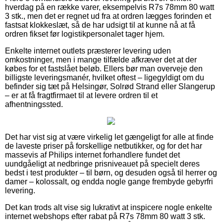
hverdag på en række varer, eksempelvis R7s 78mm 80 watt
3 stk., men det er regnet ud fra at ordren lægges forinden et
fastsat klokkeslæt, så de har udsigt til at kunne nå at få
ordren fikset før logistikpersonalet tager hjem.
Enkelte internet outlets præsterer levering uden
omkostninger, men i mange tilfælde afkræver det at der
købes for et fastslået beløb. Ellers bør man overveje den
billigste leveringsmanér, hvilket oftest – ligegyldigt om du
befinder sig tæt på Helsingør, Solrød Strand eller Slangerup
– er at få fragtfirmaet til at levere ordren til et
afhentningssted.
Det har vist sig at være virkelig let gængeligt for alle at finde
de laveste priser på forskellige netbutikker, og for det har
massevis af Philips internet forhandlere fundet det
uundgåeligt at nedbringe prisniveauet på specielt deres
bedst i test produkter – til børn, og desuden også til herrer og
damer – kolossalt, og endda nogle gange frembyde gebyrfri
levering.
Det kan trods alt vise sig lukrativt at inspicere nogle enkelte
internet webshops efter rabat på R7s 78mm 80 watt 3 stk.