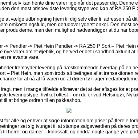
nemt selv kan hente dine varer lige når det passer dig. Denne er
suden den mest prisbevidste leveringstype ved køb af RA 250 P S
e at vælge udbringning hjem til dig selv eller til adressen på d
mere omkostningsfuld, men derudover yderst enkel. Den mest beta
nter produkterne, men den mulighed nødvendiggør at du har bopæ
 -> Pendler -> Piet Hein Pendler -> RA 250 P Sort – Piet Hein 
 nye varer om et øjeblik, og herved er det i sandhed aktuelt a
den relevante vare.
somheder frembyder levering på næstkommende hverdag på en he
 – Piet Hein, men som trods alt betinges af at transaktionen rea
chance for at nå at få varen ud af døren før lagermedarbejderne 
 fragt, men i mange tilfælde afkræver det at der aftages for et 
ste leveringstype, hvilket oftest – om du er ved Helsingør, Nykø
aet til at bringe ordren til en pakkeshop.
st for alle og enhver at søge information om priser på flere e-for
retninger set sig tvunget til at stampe salgsværdien på deres pro
 til herrer og damer – kolossalt, og endda nogle gange yde portof