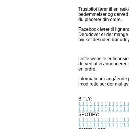
Trustpilot fører til en r
bedømmelser og derved er 
du placerer din ordre.
Facebook fører til lignen
Derudover er der mange e
hvilket desuden bør udnyt
Dette website er finansi
derved at vi annoncerer 
en ordre.
Informationer angående p
imod rettelser der muligvi
BITLY:
1
1
1
1
1
1
1
1
1
1
1
1
1
1
1
1
1
1
1
1
1
1
1
1
1
1
SPOTIFY:
1
1
1
1
1
1
1
1
1
1
1
1
1
1
1
1
1
1
1
1
1
1
1
1
1
1