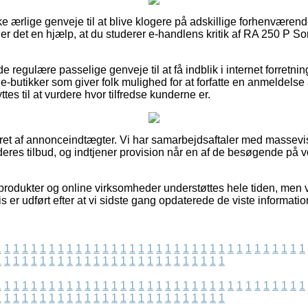
ække ærlige genveje til at blive klogere på adskillige forhenværen
det en hjælp, at du studerer e-handlens kritik af RA 250 P Sort
de regulære passelige genveje til at få indblik i internet forretn
-butikker som giver folk mulighed for at forfatte en anmeldelse
tes til at vurdere hvor tilfredse kunderne er.
eret af annonceindtægter. Vi har samarbejdsaftaler med massevis 
deres tilbud, og indtjener provision når en af de besøgende på
rodukter og online virksomheder understøttes hele tiden, men vi
s er udført efter at vi sidste gang opdaterede de viste informatio
1
1
1
1
1
1
1
1
1
1
1
1
1
1
1
1
1
1
1
1
1
1
1
1
1
1
1
1
1
1
1
1
1
1
1
1
1
1
1
1
1
1
1
1
1
1
1
1
1
1
1
1
1
1
1
1
1
1
1
1
1
1
1
1
1
1
1
1
1
1
1
1
1
1
1
1
1
1
1
1
1
1
1
1
1
1
1
1
1
1
1
1
1
1
1
1
1
1
1
1
1
1
1
1
1
1
1
1
1
1
1
1
1
1
1
1
1
1
1
1
1
1