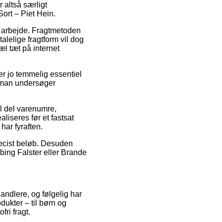
 altså særligt
ort – Piet Hein.
it arbejde. Fragtmetoden
lelige fragtform vil dog
l tæt på internet
er jo temmelig essentiel
t man undersøger
l del varenumre,
liseres før et fastsat
har fyraften.
præcist beløb. Desuden
bing Falster eller Brande
handlere, og følgelig har
dukter – til børn og
ri fragt.