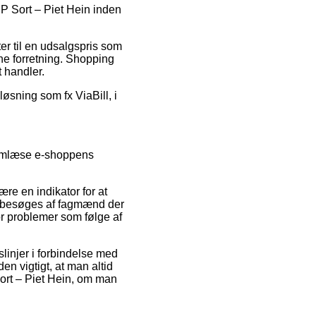
0 P Sort – Piet Hein inden
er til en udsalgspris som
ne forretning. Shopping
t handler.
øsning som fx ViaBill, i
nnemlæse e-shoppens
ære en indikator for at
em besøges af fagmænd der
for problemer som følge af
linjer i forbindelse med
en vigtigt, at man altid
ort – Piet Hein, om man