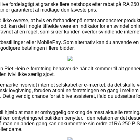
blive fordelagtigt at granske flere netshops efter rabat på RA 25
an er garanteret at modtage den laveste pris.
 ikke overse, at hvis en forhandler på nettet annoncerer produkt
, kan det i nogle tilfælde være en indikator for en svindel onli
favnet af en regel, som sikrer kunden overfor svindlende interne
tbestillinger eller MobilePay. Som alternativ kan du anvende en l
l godtgøre betalingen i flere bidder.
n Piet Hein e-forretning behøver de når alt kommer til alt ge
en tvivl ikke særlig sjovt.
 bemærke hvorvidt internet selskabet er e-mærket, da det skulle v
ansk lovgivning, foruden at online forretningen en gang i mell
 Det giver dig chance for at blive assisteret, ifald du udsættes 
il hjælp at man er omhyggelig omkring de mest aktuelle retnings
ken ombytningsret butikken benytter. I den relation er det desud
så man en anden gang kan dokumentere sin ordre af RA 250 P S
eller dame.