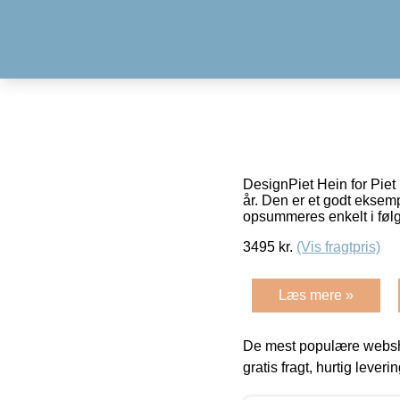
DesignPiet Hein for Piet
år. Den er et godt eksem
opsummeres enkelt i fø
3495
kr.
(Vis fragtpris)
Læs mere »
De mest populære websho
gratis fragt, hurtig lever