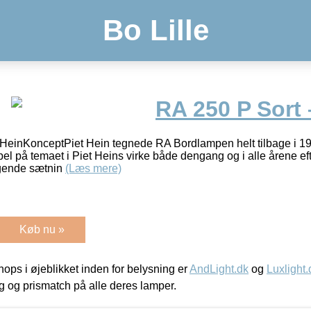
Bo Lille
RA 250 P Sort 
 HeinKonceptPiet Hein tegnede RA Bordlampen helt tilbage i 1931
pel på temaet i Piet Heins virke både dengang og i alle årene ef
lgende sætnin
(Læs mere)
Køb nu »
ps i øjeblikket inden for belysning er
AndLight.dk
og
Luxlight.
ing og prismatch på alle deres lamper.