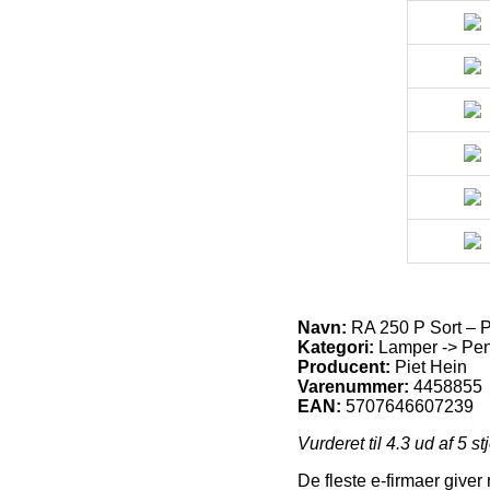
Navn:
RA 250 P Sort – P
Kategori:
Lamper -> Pend
Producent:
Piet Hein
Varenummer:
4458855
EAN:
5707646607239
Vurderet til
4.3
ud af 5 st
De fleste e-firmaer giver