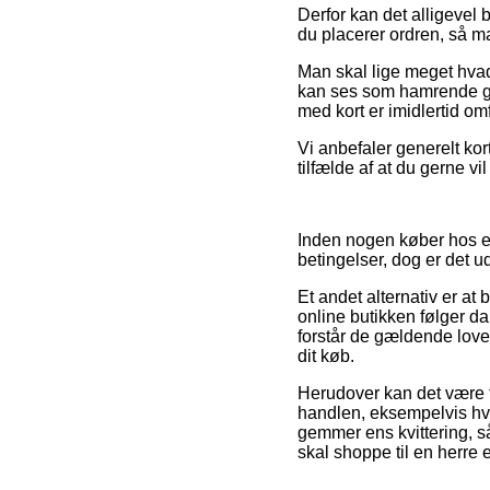
Derfor kan det alligevel 
du placerer ordren, så m
Man skal lige meget hvad
kan ses som hamrende god
med kort er imidlertid om
Vi anbefaler generelt kor
tilfælde af at du gerne vi
Inden nogen køber hos e
betingelser, dog er det ud
Et andet alternativ er at
online butikken følger d
forstår de gældende love.
dit køb.
Herudover kan det være t
handlen, eksempelvis hvil
gemmer ens kvittering, 
skal shoppe til en herre 