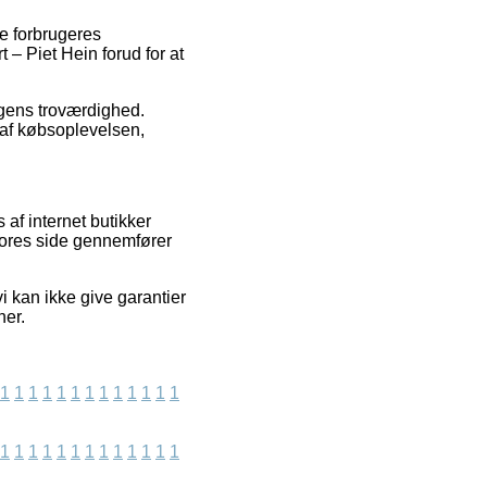
de forbrugeres
 – Piet Hein forud for at
ingens troværdighed.
 af købsoplevelsen,
af internet butikker
 vores side gennemfører
 kan ikke give garantier
ner.
1
1
1
1
1
1
1
1
1
1
1
1
1
1
1
1
1
1
1
1
1
1
1
1
1
1