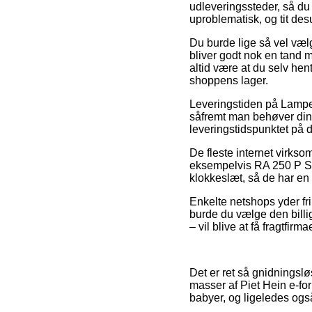
udleveringssteder, så du 
uproblematisk, og tit de
Du burde lige så vel vælg
bliver godt nok en tand 
altid være at du selv he
shoppens lager.
Leveringstiden på Lamper
såfremt man behøver dine
leveringstidspunktet på 
De fleste internet virk
eksempelvis RA 250 P Sort
klokkeslæt, så de har en 
Enkelte netshops yder fri
burde du vælge den billig
– vil blive at få fragtfirm
Det er ret så gnidningslø
masser af Piet Hein e-for
babyer, og ligeledes også