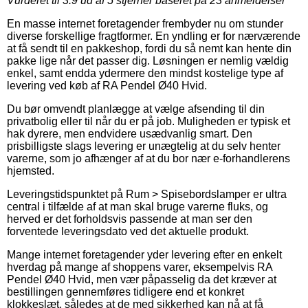
Vurderet til
3.9
ud af 5 stjerner baseret på
23
anmeldelser
En masse internet foretagender frembyder nu om stunder
diverse forskellige fragtformer. En yndling er for nærværende
at få sendt til en pakkeshop, fordi du så nemt kan hente din
pakke lige når det passer dig. Løsningen er nemlig vældig
enkel, samt endda ydermere den mindst kostelige type af
levering ved køb af RA Pendel Ø40 Hvid.
Du bør omvendt planlægge at vælge afsending til din
privatbolig eller til når du er på job. Muligheden er typisk et
hak dyrere, men endvidere usædvanlig smart. Den
prisbilligste slags levering er unægtelig at du selv henter
varerne, som jo afhænger af at du bor nær e-forhandlerens
hjemsted.
Leveringstidspunktet på Rum > Spisebordslamper er ultra
central i tilfælde af at man skal bruge varerne fluks, og
herved er det forholdsvis passende at man ser den
forventede leveringsdato ved det aktuelle produkt.
Mange internet foretagender yder levering efter en enkelt
hverdag på mange af shoppens varer, eksempelvis RA
Pendel Ø40 Hvid, men vær påpasselig da det kræver at
bestillingen gennemføres tidligere end et konkret
klokkeslæt, således at de med sikkerhed kan nå at få