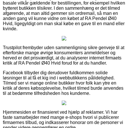
basale vilkår gældende for bestillingen, for eksempel hvilken
bytteret butikken tilsikrer. I den sammenhæng er det tilmed
afgørende, at man altid gemmer sin ordremail, så man en
anden gang vil kunne vidne om købet af RA Pendel Ø40
Hvid, ligegyldigt om man skal købe en gave til en mand eller
kvinde.
Trustpilot frembyder uden sammenligning sikre genveje til at
efterforske mange øvrige konsumenters anmeldelser og
herved er det prisværdigt, at du analyserer internet firmaets
kritik af RA Pendel Ø40 Hvid forud for at du handler.
Facebook tilbyder dig derudover fuldkommen solide
løsninger til at få et kig ind i webbutikkens pålidelighed.
Tilmed ser vi mange online butikker hvor folk kan ytre en
kritik af deres købsoplevelse, hvilket tilmed burde anvendes
til at bedømme tilfredsheden hos kunderne.
Hjemmesiden er finansieret ved hjælp af reklamer. Vi har
faste samarbejder med mange e-shops hvori vi publicerer
firmaernes tilbud, og indkasserer honorar om de personer vi
sender videre gennemfører en ordre.