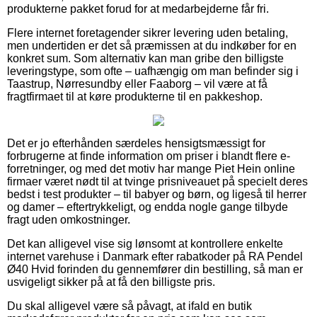
produkterne pakket forud for at medarbejderne får fri.
Flere internet foretagender sikrer levering uden betaling,
men undertiden er det så præmissen at du indkøber for en
konkret sum. Som alternativ kan man gribe den billigste
leveringstype, som ofte – uafhængig om man befinder sig i
Taastrup, Nørresundby eller Faaborg – vil være at få
fragtfirmaet til at køre produkterne til en pakkeshop.
Det er jo efterhånden særdeles hensigtsmæssigt for
forbrugerne at finde information om priser i blandt flere e-
forretninger, og med det motiv har mange Piet Hein online
firmaer været nødt til at tvinge prisniveauet på specielt deres
bedst i test produkter – til babyer og børn, og ligeså til herrer
og damer – eftertrykkeligt, og endda nogle gange tilbyde
fragt uden omkostninger.
Det kan alligevel vise sig lønsomt at kontrollere enkelte
internet varehuse i Danmark efter rabatkoder på RA Pendel
Ø40 Hvid forinden du gennemfører din bestilling, så man er
usvigeligt sikker på at få den billigste pris.
Du skal alligevel være så påvagt, at ifald en butik