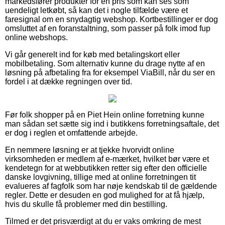
markedsfører produkter for en pris som kan ses som
uendeligt letkøbt, så kan det i nogle tilfælde være et
faresignal om en snydagtig webshop. Kortbestillinger er dog
omsluttet af en foranstaltning, som passer på folk imod fup
online webshops.
Vi går generelt ind for køb med betalingskort eller
mobilbetaling. Som alternativ kunne du drage nytte af en
løsning på afbetaling fra for eksempel ViaBill, når du ser en
fordel i at dække regningen over tid.
Før folk shopper på en Piet Hein online forretning kunne
man sådan set sætte sig ind i butikkens forretningsaftale, det
er dog i reglen et omfattende arbejde.
En nemmere løsning er at tjekke hvorvidt online
virksomheden er medlem af e-mærket, hvilket bør være et
kendetegn for at webbutikken retter sig efter den officielle
danske lovgivning, tillige med at online forretningen tit
evalueres af fagfolk som har nøje kendskab til de gældende
regler. Dette er desuden en god mulighed for at få hjælp,
hvis du skulle få problemer med din bestilling.
Tilmed er det prisværdigt at du er vaks omkring de mest