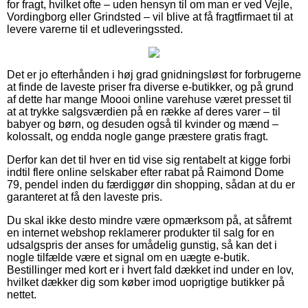
for fragt, hvilket ofte – uden hensyn til om man er ved Vejle,
Vordingborg eller Grindsted – vil blive at få fragtfirmaet til at
levere varerne til et udleveringssted.
Det er jo efterhånden i høj grad gnidningsløst for forbrugerne
at finde de laveste priser fra diverse e-butikker, og på grund
af dette har mange Moooi online varehuse været presset til
at at trykke salgsværdien på en række af deres varer – til
babyer og børn, og desuden også til kvinder og mænd –
kolossalt, og endda nogle gange præstere gratis fragt.
Derfor kan det til hver en tid vise sig rentabelt at kigge forbi
indtil flere online selskaber efter rabat på Raimond Dome
79, pendel inden du færdiggør din shopping, sådan at du er
garanteret at få den laveste pris.
Du skal ikke desto mindre være opmærksom på, at såfremt
en internet webshop reklamerer produkter til salg for en
udsalgspris der anses for umådelig gunstig, så kan det i
nogle tilfælde være et signal om en uægte e-butik.
Bestillinger med kort er i hvert fald dækket ind under en lov,
hvilket dækker dig som køber imod uoprigtige butikker på
nettet.