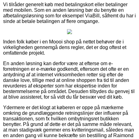
Vi tilråder generelt køb med betalingskort eller betalinger
med mobilen. Som en anden løsning bør du benytte en
afbetalingsløsning som for eksempel ViaBill, såfremt du har i
sinde at betale betalingen af flere omgange.
Inden folk køber i en Moooi shop på nettet behøver de i
virkeligheden gennemgå dens regler, det er dog oftest et
omfattende projekt.
En anden løsning kan derfor være at efterse om e-
forretningen er e-mærke godkendt, eftersom det ofte er en
antydning af at internet virksomheden retter sig efter de
danske love, tillige med at online shoppen fra tid til anden
revurderes af eksperter som har ekspertise inden for
bestemmelserne på området. Desuden tilbydes du genvej til
at blive assisteret, for så vidt du får besvær ved dit køb.
Ydermere er det klogt at køberen er oppe på mærkerne
omkring de grundlæggende retningslinjer der influerer på
transaktionen, som fx hvilken ombytningsret butikken
benytter. På grund af dette er det på samme måde relevant,
at man stadigvæk gemmer ens kvitteringsmail, således man
en anden gang vil kunne bekræfte sin bestilling af Raimond