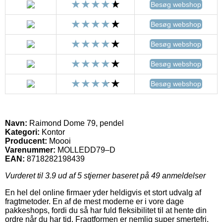
Besøg webshop
Besøg webshop
Besøg webshop
Besøg webshop
Besøg webshop
Navn:
Raimond Dome 79, pendel
Kategori:
Kontor
Producent:
Moooi
Varenummer:
MOLLEDD79–D
EAN:
8718282198439
Vurderet til
3.9
ud af 5 stjerner baseret på
49
anmeldelser
En hel del online firmaer yder heldigvis et stort udvalg af
fragtmetoder. En af de mest moderne er i vore dage
pakkeshops, fordi du så har fuld fleksibilitet til at hente din
ordre når du har tid. Fragtformen er nemlig super smertefri,