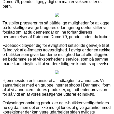
Dome 79, pendel, ligegyldigt om man er voksen eller et
barn.
Trustpilot præsterer ret så pålidelige muligheder for at kigge
på forskellige øvrige brugeres erfaringer og derfor stiller vi
forslag om, at du gennemgår online forhandlerens
bedømmelser af Raimond Dome 79, pendel inden du køber.
Facebook tilbyder dig for øvrigt stort set solide genveje til at
få indtryk af e-firmaets troværdighed. I øvrigt er der en række
e-butikker som giver kunderne mulighed for at offentliggøre
en bedømmelse af virksomhedens service, som på samme
måde kan udnyttes til at vurdere tidligere kunders oplevelser.
Hjemmesiden er finansieret af indtægter fra annoncer. Vi
samarbejder med en gruppe internet shops i Danmark i form
af at vi annoncerer deres produkter, og indhenter provision
for så vidt en af vores besøgende udfører et indkøb.
Oplysninger omkring produkter og e-butikker vedligeholdes
nu og da, men det er ikke muligt for os at give garantier imod
korrektioner der kan være udarbejdet siden nyligste