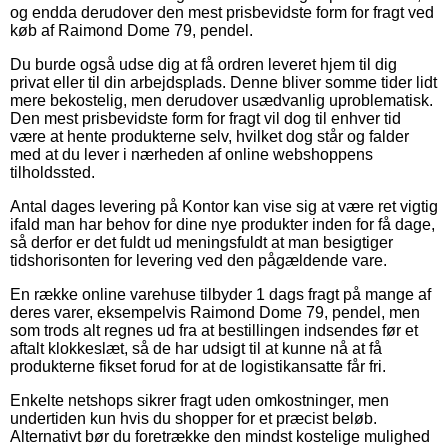
og endda derudover den mest prisbevidste form for fragt ved
køb af Raimond Dome 79, pendel.
Du burde også udse dig at få ordren leveret hjem til dig
privat eller til din arbejdsplads. Denne bliver somme tider lidt
mere bekostelig, men derudover usædvanlig uproblematisk.
Den mest prisbevidste form for fragt vil dog til enhver tid
være at hente produkterne selv, hvilket dog står og falder
med at du lever i nærheden af online webshoppens
tilholdssted.
Antal dages levering på Kontor kan vise sig at være ret vigtig
ifald man har behov for dine nye produkter inden for få dage,
så derfor er det fuldt ud meningsfuldt at man besigtiger
tidshorisonten for levering ved den pågældende vare.
En række online varehuse tilbyder 1 dags fragt på mange af
deres varer, eksempelvis Raimond Dome 79, pendel, men
som trods alt regnes ud fra at bestillingen indsendes før et
aftalt klokkeslæt, så de har udsigt til at kunne nå at få
produkterne fikset forud for at de logistikansatte får fri.
Enkelte netshops sikrer fragt uden omkostninger, men
undertiden kun hvis du shopper for et præcist beløb.
Alternativt bør du foretrække den mindst kostelige mulighed