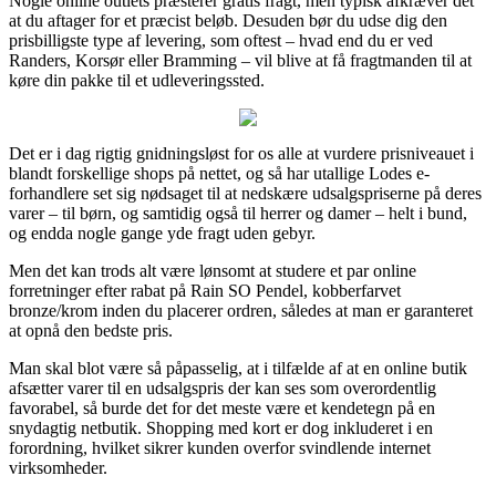
Nogle online outlets præsterer gratis fragt, men typisk afkræver det
at du aftager for et præcist beløb. Desuden bør du udse dig den
prisbilligste type af levering, som oftest – hvad end du er ved
Randers, Korsør eller Bramming – vil blive at få fragtmanden til at
køre din pakke til et udleveringssted.
Det er i dag rigtig gnidningsløst for os alle at vurdere prisniveauet i
blandt forskellige shops på nettet, og så har utallige Lodes e-
forhandlere set sig nødsaget til at nedskære udsalgspriserne på deres
varer – til børn, og samtidig også til herrer og damer – helt i bund,
og endda nogle gange yde fragt uden gebyr.
Men det kan trods alt være lønsomt at studere et par online
forretninger efter rabat på Rain SO Pendel, kobberfarvet
bronze/krom inden du placerer ordren, således at man er garanteret
at opnå den bedste pris.
Man skal blot være så påpasselig, at i tilfælde af at en online butik
afsætter varer til en udsalgspris der kan ses som overordentlig
favorabel, så burde det for det meste være et kendetegn på en
snydagtig netbutik. Shopping med kort er dog inkluderet i en
forordning, hvilket sikrer kunden overfor svindlende internet
virksomheder.