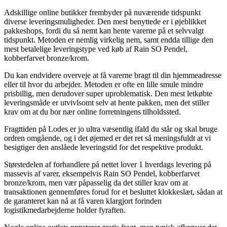
Adskillige online butikker frembyder på nuværende tidspunkt
diverse leveringsmuligheder. Den mest benyttede er i øjeblikket
pakkeshops, fordi du så nemt kan hente varerne på et selvvalgt
tidspunkt. Metoden er nemlig virkelig nem, samt endda tillige den
mest betalelige leveringstype ved køb af Rain SO Pendel,
kobberfarvet bronze/krom.
Du kan endvidere overveje at få varerne bragt til din hjemmeadresse
eller til hvor du arbejder. Metoden er ofte en lille smule mindre
prisbillig, men derudover super uproblematisk. Den mest letkøbte
leveringsmåde er utvivlsomt selv at hente pakken, men det stiller
krav om at du bor nær online forretningens tilholdssted.
Fragttiden på Lodes er jo ultra væsentlig ifald du står og skal bruge
ordren omgående, og i det øjemed er det ret så meningsfuldt at vi
besigtiger den anslåede leveringstid for det respektive produkt.
Størstedelen af forhandlere på nettet lover 1 hverdags levering på
massevis af varer, eksempelvis Rain SO Pendel, kobberfarvet
bronze/krom, men vær påpasselig da det stiller krav om at
transaktionen gennemføres forud for et besluttet klokkeslæt, sådan at
de garanteret kan nå at få varen klargjort forinden
logistikmedarbejderne holder fyraften.