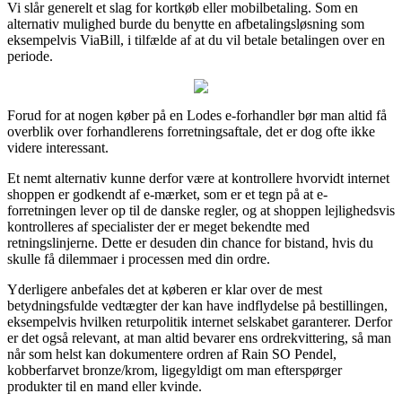
Vi slår generelt et slag for kortkøb eller mobilbetaling. Som en
alternativ mulighed burde du benytte en afbetalingsløsning som
eksempelvis ViaBill, i tilfælde af at du vil betale betalingen over en
periode.
Forud for at nogen køber på en Lodes e-forhandler bør man altid få
overblik over forhandlerens forretningsaftale, det er dog ofte ikke
videre interessant.
Et nemt alternativ kunne derfor være at kontrollere hvorvidt internet
shoppen er godkendt af e-mærket, som er et tegn på at e-
forretningen lever op til de danske regler, og at shoppen lejlighedsvis
kontrolleres af specialister der er meget bekendte med
retningslinjerne. Dette er desuden din chance for bistand, hvis du
skulle få dilemmaer i processen med din ordre.
Yderligere anbefales det at køberen er klar over de mest
betydningsfulde vedtægter der kan have indflydelse på bestillingen,
eksempelvis hvilken returpolitik internet selskabet garanterer. Derfor
er det også relevant, at man altid bevarer ens ordrekvittering, så man
når som helst kan dokumentere ordren af Rain SO Pendel,
kobberfarvet bronze/krom, ligegyldigt om man efterspørger
produkter til en mand eller kvinde.