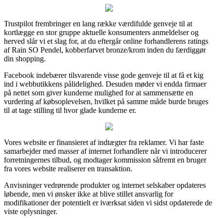
Trustpilot frembringer en lang række værdifulde genveje til at
kortlægge en stor gruppe aktuelle konsumenters anmeldelser og
herved slår vi et slag for, at du eftergår online forhandlerens ratings
af Rain SO Pendel, kobberfarvet bronze/krom inden du færdiggør
din shopping.
Facebook indebærer tilsvarende visse gode genveje til at få et kig
ind i webbutikkens pålidelighed. Desuden møder vi endda firmaer
på nettet som giver kunderne mulighed for at sammensætte en
vurdering af købsoplevelsen, hvilket på samme måde burde bruges
til at tage stilling til hvor glade kunderne er.
Vores website er finansieret af indtægter fra reklamer. Vi har faste
samarbejder med masser af internet forhandlere når vi introducerer
forretningernes tilbud, og modtager kommission såfremt en bruger
fra vores website realiserer en transaktion.
Anvisninger vedrørende produkter og internet selskaber opdateres
løbende, men vi ønsker ikke at blive stillet ansvarlig for
modifikationer der potentielt er iværksat siden vi sidst opdaterede de
viste oplysninger.