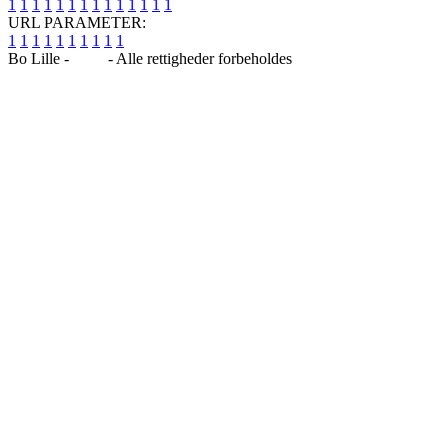
1
1
1
1
1
1
1
1
1
1
1
1
1
1
URL PARAMETER:
1
1
1
1
1
1
1
1
1
1
Bo Lille -
Blog
- Alle rettigheder forbeholdes