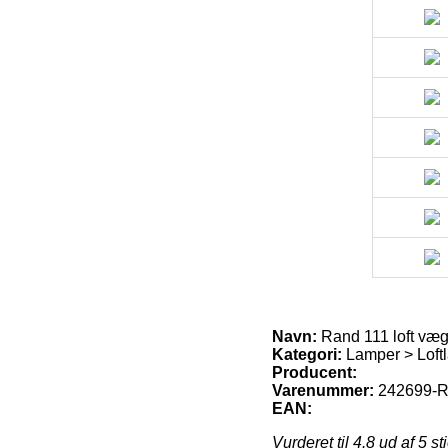
Navn:
Rand 111 loft væg
Kategori:
Lamper > Loftl
Producent:
Varenummer:
242699-Ra
EAN:
Vurderet til
4.8
ud af 5 st