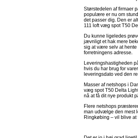
Størstedelen af firmaer 
populære er nu om stunde
det passer dig. Den er al
111 loft væg spot T50 Del
Du kunne ligeledes prøve a
jævnligt et hak mere beko
sig at være selv at hente
forretningens adresse.
Leveringshastigheden på 
hvis du har brug for var
leveringsdato ved den re
Masser af netshops i Dan
væg spot T50 Delta Light,
nå at få dit nye produkt 
Flere netshops præsterer 
man udvælge den mest let
Ringkøbing – vil blive at 
Det er jo i høj grad liget