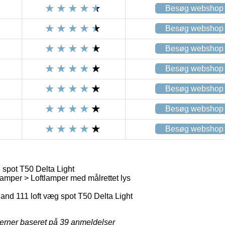
Besøg webshop
Besøg webshop
Besøg webshop
Besøg webshop
Besøg webshop
Besøg webshop
Besøg webshop
 spot T50 Delta Light
amper > Loftlamper med målrettet lys
nd 111 loft væg spot T50 Delta Light
jerner baseret på
39
anmeldelser