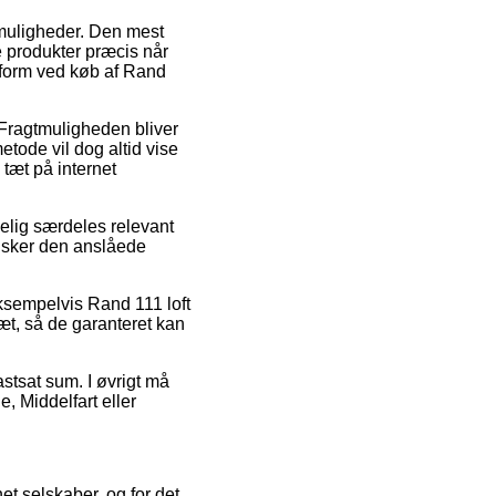
smuligheder. Den mest
 produkter præcis når
gsform ved køb af Rand
. Fragtmuligheden bliver
tode vil dog altid vise
 tæt på internet
elig særdeles relevant
ansker den anslåede
ksempelvis Rand 111 loft
læt, så de garanteret kan
astsat sum. I øvrigt må
 Middelfart eller
net selskaber, og for det