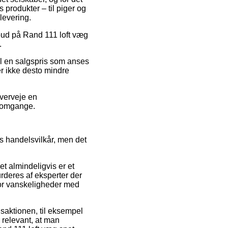
 produkter – til piger og
levering.
ilbud på Rand 111 loft væg
.
til en salgspris som anses
er ikke desto mindre
overveje en
e omgange.
s handelsvilkår, men det
et almindeligvis er et
urderes af eksperter der
 for vanskeligheder med
nsaktionen, til eksempel
 relevant, at man