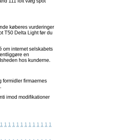
and 111 loft væg spot
rende køberes vurderinger
t T50 Delta Light før du
é om internet selskabets
entliggøre en
edsheden hos kunderne.
 formidler firmaernes
.
ti imod modifikationer
1
1
1
1
1
1
1
1
1
1
1
1
1