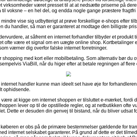
net virksomheder været presset til at at nedsætte priserne på deres
til voksne – en hel del, og endda nogle gange præstere fragtfri 
 mindre vise sig udbytterigt at prøve forskellige e-shops efter t
n du handler, så man er garanteret at modtage den billigste pris
dervurdere, at såfremt en internet forhandler tilbyder et produkt 
det ofte være et signal om en uægte online shop. Kortbetalinger 
som værner dig overfor falske internet forretninger.
for shopping med kort eller mobilbetaling. Som alternativ bør du 
sempelvis ViaBill, når du higer efter at betale regningen af fler
 internet handler kunne man ideelt set have øje for forhandleren
elt ophidsende.
 være at kigge om internet shoppen er tilsluttet e-mærket, fordi d
oppen lever op til de opstillede regler, og at netbutikken ofte v
et. Dette er desuden din genvej til bistand, når du bliver udsat
t at køberen er obs på de primære bestemmelser gældende for tra
ed internet selskabet garanterer. På grund af dette er det tilmed