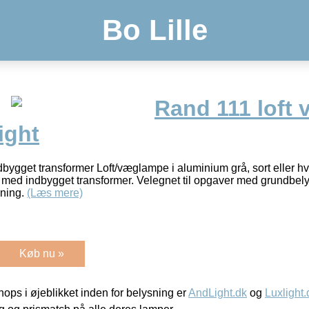
Bo Lille
Rand 111 loft
ight
dbygget transformer Loft/væglampe i aluminium grå, sort eller
er, med indbygget transformer. Velegnet til opgaver med grundbely
sning.
(Læs mere)
Køb nu »
ps i øjeblikket inden for belysning er
AndLight.dk
og
Luxlight.