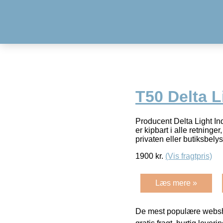
T50 Delta L
Producent Delta Light In
er kipbart i alle retning
privaten eller butiksbely
1900
kr.
(Vis fragtpris)
Læs mere »
De mest populære websho