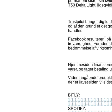
permanent sikrer sin kvi
T50 Delta Light, ligegyld
Trustpilot bringer dig f
og af den grund er det go
handler.
Facebook resulterer i p
troværdighed. Foruden de
bedømmelse af virksomhe
Hjemmesiden finansieres 
varer, og tager betaling
Viden angående produkter
der er lavet siden vi sid
BITLY:
1
1
1
1
1
1
1
1
1
1
1
1
1
1
1
1
1
1
1
1
1
1
1
1
1
1
SPOTIFY: