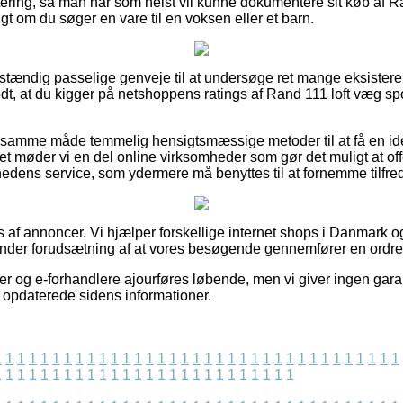
ttering, så man når som helst vil kunne dokumentere sit køb af R
igt om du søger en vare til en voksen eller et barn.
uldstændig passelige genveje til at undersøge ret mange eksiste
dt, at du kigger på netshoppens ratings af Rand 111 loft væg spo
å samme måde temmelig hensigtsmæssige metoder til at få en id
t møder vi en del online virksomheder som gør det muligt at off
dens service, som ydermere må benyttes til at fornemme tilfr
af annoncer. Vi hjælper forskellige internet shops i Danmark og
 under forudsætning af at vores besøgende gennemfører en ordre
 og e-forhandlere ajourføres løbende, men vi giver ingen garan
st opdaterede sidens informationer.
1
1
1
1
1
1
1
1
1
1
1
1
1
1
1
1
1
1
1
1
1
1
1
1
1
1
1
1
1
1
1
1
1
1
1
1
1
1
1
1
1
1
1
1
1
1
1
1
1
1
1
1
1
1
1
1
1
1
1
1
1