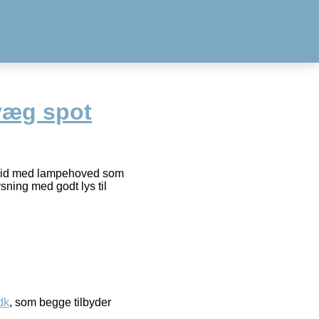
 væg spot
 hvid med lampehoved som
sning med godt lys til
dk
, som begge tilbyder