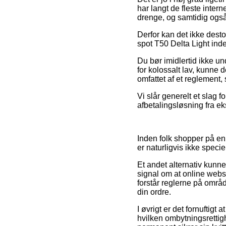
har langt de fleste inter
drenge, og samtidig også 
Derfor kan det ikke desto
spot T50 Delta Light inde
Du bør imidlertid ikke un
for kolossalt lav, kunne 
omfattet af et reglement, 
Vi slår generelt et slag 
afbetalingsløsning fra ek
Inden folk shopper på en
er naturligvis ikke speci
Et andet alternativ kunne
signal om at online websh
forstår reglerne på områd
din ordre.
I øvrigt er det fornuftig
hvilken ombytningsrettigh