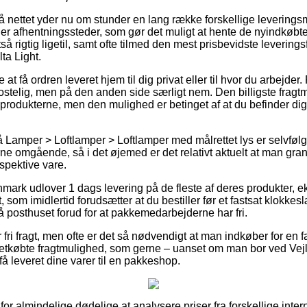
på nettet yder nu om stunder en lang række forskellige levering
r afhentningssteder, som gør det muligt at hente de nyindkøbte
tså rigtig ligetil, samt ofte tilmed den mest prisbevidste leverin
ta Light.
t få ordren leveret hjem til dig privat eller til hvor du arbejder
stelig, men på den anden side særligt nem. Den billigste fragtme
 produkterne, men den mulighed er betinget af at du befinder dig
Lamper > Loftlamper > Loftlamper med målrettet lys er selvfølg
erne omgående, så i det øjemed er det relativt aktuelt at man gr
spektive vare.
mark udlover 1 dags levering på de fleste af deres produkter, e
 som imidlertid forudsætter at du bestiller før et fastsat klokkes
på posthuset forud for at pakkemedarbejderne har fri.
fri fragt, men ofte er det så nødvendigt at man indkøber for en f
købte fragtmulighed, som gerne – uanset om man bor ved Vejle,
få leveret dine varer til en pakkeshop.
il for almindelige dødelige at analysere priser fra forskellige inter