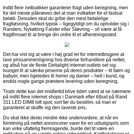
Indtil flere netbutikker garanterer fragt uden beregning, men
for det meste påkræves det at man indkøber for et fastsat
beløb. Desuden skal du gribe den mest betalelige
fragtløsning, hvilket typisk – ligegyldigt om du opholder sig i
Randers, Nykøbing Falster eller Støvring – vil være at få
fragtfirmaet til at bringe din ordre til et afhentningssted.
Det har vist sig at være i høj grad let for internetbrugere at
lave prissammenligning hos diverse forhandlere på nettet,
og altså har de fleste Deltalight internet outlets set sig
tvunget til at sænke priserne på deres produkter – til børn og
babyer, men ligeledes til herrer og damer – helt i bund, og
endda nogle gange præstere levering uden beregning.
Trods dette kan det imidlertid blive tiden værd at se nærmere
på indtil flere internet shops i Danmark efter tilbud på Rand
311 LED DIM8 loft spot, sort før du bestiller, så man er
garanteret at skaffe sig den laveste pris.
Du skal ikke desto mindre ikke undervurdere, at når en
forretning på nettet annoncerer varer for en udsalgspris som
kan virke ufattelig fremragende, burde det tit være en
indikation på en uægte online virksomhed. Kortbetalinger er