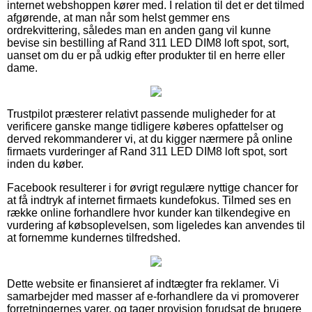
internet webshoppen kører med. I relation til det er det tilmed
afgørende, at man når som helst gemmer ens
ordrekvittering, således man en anden gang vil kunne
bevise sin bestilling af Rand 311 LED DIM8 loft spot, sort,
uanset om du er på udkig efter produkter til en herre eller
dame.
Trustpilot præsterer relativt passende muligheder for at
verificere ganske mange tidligere køberes opfattelser og
derved rekommanderer vi, at du kigger nærmere på online
firmaets vurderinger af Rand 311 LED DIM8 loft spot, sort
inden du køber.
Facebook resulterer i for øvrigt regulære nyttige chancer for
at få indtryk af internet firmaets kundefokus. Tilmed ses en
række online forhandlere hvor kunder kan tilkendegive en
vurdering af købsoplevelsen, som ligeledes kan anvendes til
at fornemme kundernes tilfredshed.
Dette website er finansieret af indtægter fra reklamer. Vi
samarbejder med masser af e-forhandlere da vi promoverer
forretningernes varer, og tager provision forudsat de brugere