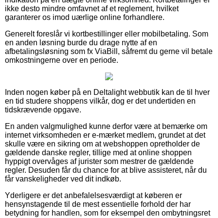
ikke desto mindre omfavnet af et reglement, hvilket
garanterer os imod uærlige online forhandlere.
Generelt foreslår vi kortbestillinger eller mobilbetaling. Som
en anden løsning burde du drage nytte af en
afbetalingsløsning som fx ViaBill, såfremt du gerne vil betale
omkostningerne over en periode.
Inden nogen køber på en Deltalight webbutik kan de til hver
en tid studere shoppens vilkår, dog er det undertiden en
tidskrævende opgave.
En anden valgmulighed kunne derfor være at bemærke om
internet virksomheden er e-mærket medlem, grundet at det
skulle være en sikring om at webshoppen opretholder de
gældende danske regler, tillige med at online shoppen
hyppigt overvåges af jurister som mestrer de gældende
regler. Desuden får du chance for at blive assisteret, når du
får vanskeligheder ved dit indkøb.
Yderligere er det anbefalelsesværdigt at køberen er
hensynstagende til de mest essentielle forhold der har
betydning for handlen, som for eksempel den ombytningsret