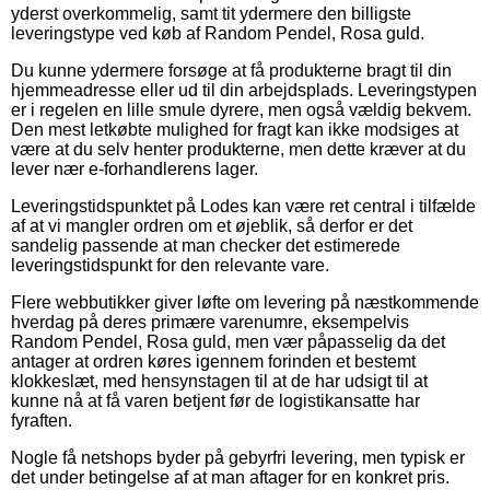
yderst overkommelig, samt tit ydermere den billigste
leveringstype ved køb af Random Pendel, Rosa guld.
Du kunne ydermere forsøge at få produkterne bragt til din
hjemmeadresse eller ud til din arbejdsplads. Leveringstypen
er i regelen en lille smule dyrere, men også vældig bekvem.
Den mest letkøbte mulighed for fragt kan ikke modsiges at
være at du selv henter produkterne, men dette kræver at du
lever nær e-forhandlerens lager.
Leveringstidspunktet på Lodes kan være ret central i tilfælde
af at vi mangler ordren om et øjeblik, så derfor er det
sandelig passende at man checker det estimerede
leveringstidspunkt for den relevante vare.
Flere webbutikker giver løfte om levering på næstkommende
hverdag på deres primære varenumre, eksempelvis
Random Pendel, Rosa guld, men vær påpasselig da det
antager at ordren køres igennem forinden et bestemt
klokkeslæt, med hensynstagen til at de har udsigt til at
kunne nå at få varen betjent før de logistikansatte har
fyraften.
Nogle få netshops byder på gebyrfri levering, men typisk er
det under betingelse af at man aftager for en konkret pris.