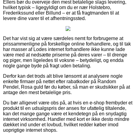
Ellers bør du overveje den mest betalelige slags levering,
hvilket typisk – ligegyldigt om du er nær Holstebro,
Frederikssund eller Billund – er at få fragtmanden til at
levere dine varer til et afhentningssted.
Det har vist sig at være særdeles nemt for forbrugerne at
prissammenligne på forskellige online forhandlere, og til tak
har masser af Lodes internet forhandlere ikke kunne lade
være med at nedsætte priserne på deres varer – til drenge
og piger, men ligeledes til voksne – betydeligt, og endda
nogle gange byde på fragt uden betaling.
Derfor kan det trods alt blive lønsomt at analysere nogle
enkelte firmaer på nettet efter rabatkoder på Random
Pendel, Rosa guld før du køber, så man er skudsikker på at
antage den mest betalelige pris.
Du bør alligevel være obs på, at hvis en e-shop frembyder et
produkt til en udsalgspris der anses for ufattelig tiltalende,
kan det mange gange være et kendetegn på en snydagtig
internet virksomhed. Handler med kort er ikke desto mindre
dækket ind under et lovbud, hvilket redder køber imod
uoprigtige internet shops.