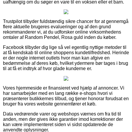
uafhængig om du søger en vare til en voksen eller et barn.
Trustpilot tilbyder fuldstændig sikre chancer for at gennemgå
flere aktuelle brugeres evalueringer og af den grund
rekommanderer vi, at du udforsker online virksomhedens
omtaler af Random Pendel, Rosa guld inden du køber.
Facebook tilbyder dig lige så vel egentlig nyttige metoder til
at få kendskab til online shoppens kundetilfredshed. Herinde
er der nogle internet outlets hvor man kan afgive en
bedømmelse af deres køb, hvilket ydermere bør tages i brug
til at få et indtryk af hvor glade kunderne er.
Vores hjemmeside er finansieret ved hjælp af annoncer. Vi
har samarbejder med en lang række e-shops hvori vi
præsenterer butikkernes tilbud, og tjener honorar forudsat en
bruger fra vores website gennemfører et køb.
Data vedrørende varer og webshops værnes om fra tid til
anden, men der gives ikke garantier imod korrektioner der
kan være implementeret siden vi sidst opdaterede de
anvendte oplysninger.