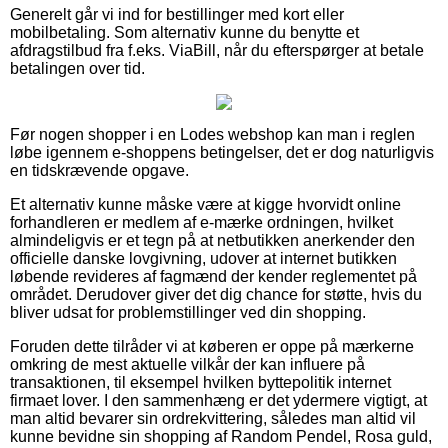
Generelt går vi ind for bestillinger med kort eller
mobilbetaling. Som alternativ kunne du benytte et
afdragstilbud fra f.eks. ViaBill, når du efterspørger at betale
betalingen over tid.
Før nogen shopper i en Lodes webshop kan man i reglen
løbe igennem e-shoppens betingelser, det er dog naturligvis
en tidskrævende opgave.
Et alternativ kunne måske være at kigge hvorvidt online
forhandleren er medlem af e-mærke ordningen, hvilket
almindeligvis er et tegn på at netbutikken anerkender den
officielle danske lovgivning, udover at internet butikken
løbende revideres af fagmænd der kender reglementet på
området. Derudover giver det dig chance for støtte, hvis du
bliver udsat for problemstillinger ved din shopping.
Foruden dette tilråder vi at køberen er oppe på mærkerne
omkring de mest aktuelle vilkår der kan influere på
transaktionen, til eksempel hvilken byttepolitik internet
firmaet lover. I den sammenhæng er det ydermere vigtigt, at
man altid bevarer sin ordrekvittering, således man altid vil
kunne bevidne sin shopping af Random Pendel, Rosa guld,