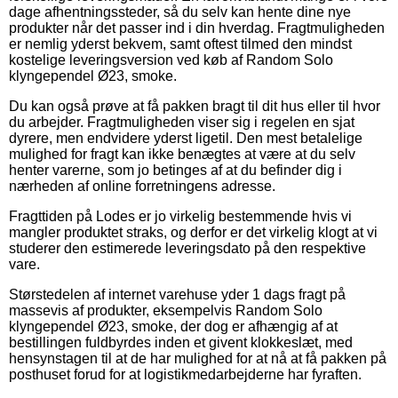
dage afhentningssteder, så du selv kan hente dine nye
produkter når det passer ind i din hverdag. Fragtmuligheden
er nemlig yderst bekvem, samt oftest tilmed den mindst
kostelige leveringsversion ved køb af Random Solo
klyngependel Ø23, smoke.
Du kan også prøve at få pakken bragt til dit hus eller til hvor
du arbejder. Fragtmuligheden viser sig i regelen en sjat
dyrere, men endvidere yderst ligetil. Den mest betalelige
mulighed for fragt kan ikke benægtes at være at du selv
henter varerne, som jo betinges af at du befinder dig i
nærheden af online forretningens adresse.
Fragttiden på Lodes er jo virkelig bestemmende hvis vi
mangler produktet straks, og derfor er det virkelig klogt at vi
studerer den estimerede leveringsdato på den respektive
vare.
Størstedelen af internet varehuse yder 1 dags fragt på
massevis af produkter, eksempelvis Random Solo
klyngependel Ø23, smoke, der dog er afhængig af at
bestillingen fuldbyrdes inden et givent klokkeslæt, med
hensynstagen til at de har mulighed for at nå at få pakken på
posthuset forud for at logistikmedarbejderne har fyraften.