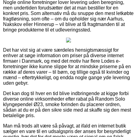
Nogle online forretninger lover levering uden beregning,
men undertiden forudsætter det at man bestiller for en
konkret pris. Som alternativ må du snuppe den mest letkøbte
fragtløsning, som ofte – om du opholder sig nær Aarhus,
Nakskov eller Hinnerup – vil blive at få fragtmanden til at
bringe produkterne til et udleveringssted.
Det har vist sig at være særdeles hensigtsmæssigt for
enhver at søge information om priser på diverse internet
firmaer i Danmark, og med det motiv har flere Lodes e-
forretninger ikke kunne slippe for at mindske priserne på en
række af deres varer – til børn, og tillige også til kvinder og
mænd – eftertrykkeligt, og endda nogle gange yde levering
uden gebyr.
Det kan dog til hver en tid blive indbringende at kigge forbi
diverse online virksomheder efter rabat på Random Solo
klyngependel Ø23, smoke forinden du placerer ordren,
sådan at du er på den sikre side med at skaffe sig den mest
betalelige pris.
Man må trods alt være så påvagt, at ifald en internet butik
sælger en vare til en udsalgspris der anses for besynderligt
gunstig, bør det for det meste være et signal om en falsk