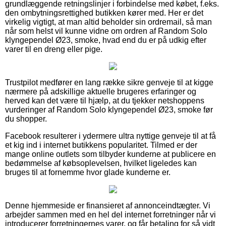
grundlæggende retningslinjer i forbindelse med købet, f.eks.
den ombytningsrettighed butikken kører med. Her er det
virkelig vigtigt, at man altid beholder sin ordremail, så man
når som helst vil kunne vidne om ordren af Random Solo
klyngependel Ø23, smoke, hvad end du er på udkig efter
varer til en dreng eller pige.
Trustpilot medfører en lang række sikre genveje til at kigge
nærmere på adskillige aktuelle brugeres erfaringer og
herved kan det være til hjælp, at du tjekker netshoppens
vurderinger af Random Solo klyngependel Ø23, smoke før
du shopper.
Facebook resulterer i ydermere ultra nyttige genveje til at få
et kig ind i internet butikkens popularitet. Tilmed er der
mange online outlets som tilbyder kunderne at publicere en
bedømmelse af købsoplevelsen, hvilket ligeledes kan
bruges til at fornemme hvor glade kunderne er.
Denne hjemmeside er finansieret af annonceindtægter. Vi
arbejder sammen med en hel del internet forretninger når vi
introducerer forretningernes varer, og får betaling for så vidt