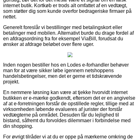
internet butik. Kortkøb er trods alt omfattet af en vedtægt,
som støtter dig som kunde overfor bedrageriske firmaer på
nettet.
Generelt foreslår vi bestillinger med betalingskort eller
betalinger med mobilen. Alternativt burde du drage fordel af
en afdragsordning fra for eksempel ViaBill, forudsat du
ønsker at afdrage beløbet over flere uger.
Inden nogen bestiller hos en Lodes e-forhandler behøver
man for at være sikker løbe igennem netshoppens
handelsbetingelser, men det er gerne et tidskrævende
projekt.
En nemmere løsning kan være at tjekke hvorvidt internet
butikken er e-mærke godkendt, eftersom det er en angivelse
af at e-forretningen forstår de opstillede regler, tillige med at
virksomheden løbende evalueres af jurister der forstår
vedtægterne på området. Desuden får du lejlighed til
bistand, såfremt du forvoldes dilemmaer i forbindelse med
din shopping.
For øvrigt tilråder vi at du er oppe på mærkerne omkring de