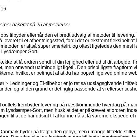
216
jerner baseret på
25
anmeldelser
ops tilbyder efterhånden et bredt udvalg af metoder til levering
 leveret til et afhentningssted, fordi det er ekstremt fleksibelt 
smetoden er altså super smertefri, og oftest ligeledes den mest 
m Lysdæmper-Sort.
ke at få ordren sendt til din lejlighed eller ud til dit arbejde. Fra
, men omvendt ualmindeligt ligetil. Den prisbilligste fragtform vil
kterne, hvilket er betinget af at du har bopæl lige ved online w
r > Ledninger og El-tilbehør er jo ret så udslagsgivende i tilfæl
nder, og af den grund er det rigtig passende at vi efterser tidsho
.
 outlets frembyder levering på næstkommende hverdag på man
m Lysdæmper-Sort, men husk at det er påkrævet at ordren inds
en til at de har udsigt til at kunne nå at få varerne ekspederet 
Danmark byder på fragt uden gebyr, men i mange tilfælde stiller