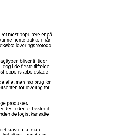
. Det mest populære er på
at kunne hente pakken når
letkøbte leveringsmetode
gttypen bliver til tider
 dog i de fleste tilfælde
ebshoppens arbejdslager.
de af at man har brug for
risonten for levering for
ge produkter,
endes inden et bestemt
inden de logistikansatte
 det krav om at man