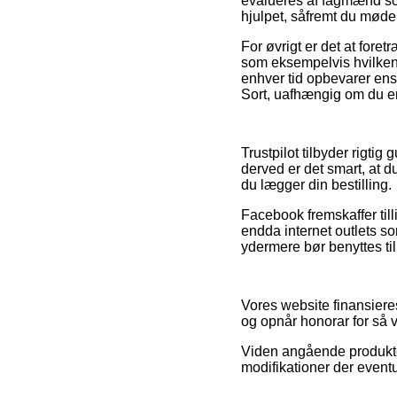
evalueres af fagmænd som
hjulpet, såfremt du møde
For øvrigt er det at fore
som eksempelvis hvilken b
enhver tid opbevarer en
Sort, uafhængig om du er 
Trustpilot tilbyder rigti
derved er det smart, at 
du lægger din bestilling.
Facebook fremskaffer tilli
endda internet outlets s
ydermere bør benyttes til
Vores website finansiere
og opnår honorar for så v
Viden angående produkter
modifikationer der eventu