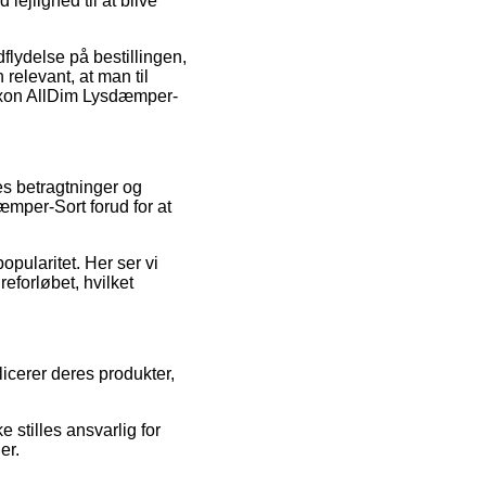
ejlighed til at blive
flydelse på bestillingen,
relevant, at man til
Raxon AllDim Lysdæmper-
res betragtninger og
mper-Sort forud for at
popularitet. Her ser vi
eforløbet, hvilket
icerer deres produkter,
stilles ansvarlig for
er.