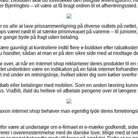
eløb. Desuden skal du foretrække den billigste leveringsform, hvi
 Bjerringbro – vil være at få bragt ordren til et afhentningssted.
or os alle at lave prissammenligning på diverse outlets på nettet
 været nødt til at sænke prisniveauet på varerne – til juniorer, 
e gange byde på fragt uden betaling.
e gavnligt at kontrollere indtil flere e-butikker efter rabatkod
handler, sådan at man er på den sikre side med at modtage den 
ar over, at når en internet shop reklamerer deres produkter til en
et undertiden være en indikation på en falsk internet forhandle
ind under en retningslinje, hvilket sikrer dig som køber overfor 
rtkøb eller betalinger med mobilen. Som en anden løsning kunn
ks. ViaBill, ifald du hellere vil afbetale pengene over et længere
 Raxon internet shop behøver man egentlig tyde deres forretnings
erfor være at undersøge om e-firmaet er e-mærke godkendt, siden
rerer i overensstemmelse med de danske love, tillige med at ne