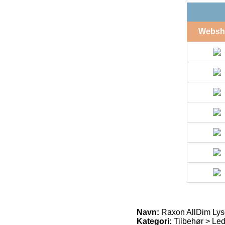
Websh
Navn:
Raxon AllDim Ly
Kategori:
Tilbehør > Led