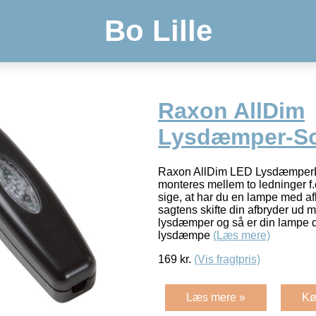
Bo Lille
Raxon AllDim
Lysdæmper-So
Raxon AllDim LED LysdæmperL
monteres mellem to ledninger f.
sige, at har du en lampe med a
sagtens skifte din afbryder ud
lysdæmper og så er din lampe 
lysdæmpe
(Læs mere)
169
kr.
(Vis fragtpris)
Læs mere »
Kø