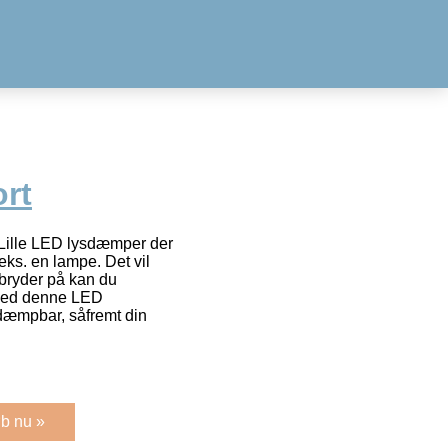
rt
ille LED lysdæmper der
eks. en lampe. Det vil
fbryder på kan du
 med denne LED
dæmpbar, såfremt din
b nu »