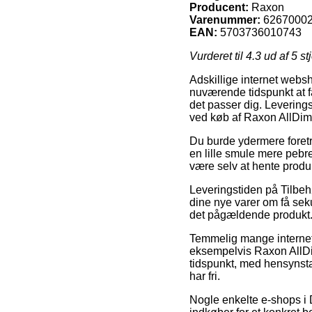
Producent:
Raxon
Varenummer:
6267000
EAN:
5703736010743
Vurderet til
4.3
ud af 5 st
Adskillige internet websh
nuværende tidspunkt at få
det passer dig. Levering
ved køb af Raxon AllDi
Du burde ydermere foretræk
en lille smule mere pebret
være selv at hente produ
Leveringstiden på Tilbehø
dine nye varer om få seku
det pågældende produkt
Temmelig mange internet
eksempelvis Raxon AllDi
tidspunkt, med hensynstag
har fri.
Nogle enkelte e-shops i 