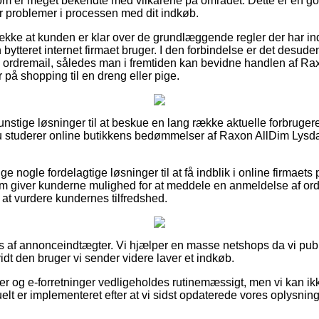
 er meget bekendte med vilkårene på området. Dette er en god l
r problemer i processen med dit indkøb.
trække at kunden er klar over de grundlæggende regler der har ind
ytteret internet firmaet bruger. I den forbindelse er det desuden 
s ordremail, således man i fremtiden kan bevidne handlen af 
på shopping til en dreng eller pige.
g gunstige løsninger til at beskue en lang række aktuelle forbruge
du studerer online butikkens bedømmelser af Raxon AllDim Lysdæ
ge nogle fordelagtige løsninger til at få indblik i online firmaets 
om giver kunderne mulighed for at meddele en anmeldelse af ordr
 at vurdere kundernes tilfredshed.
s af annonceindtægter. Vi hjælper en masse netshops da vi publ
idt den bruger vi sender videre laver et indkøb.
 og e-forretninger vedligeholdes rutinemæssigt, men vi kan ikke 
elt er implementeret efter at vi sidst opdaterede vores oplysning