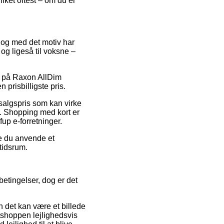
lket oftest – om du er
, og med det motiv har
og ligeså til voksne –
er på Raxon AllDim
prisbilligste pris.
 salgspris som kan virke
r. Shopping med kort er
fup e-forretninger.
e du anvende et
 tidsrum.
betingelser, dog er det
 det kan være et billede
tshoppen lejlighedsvis