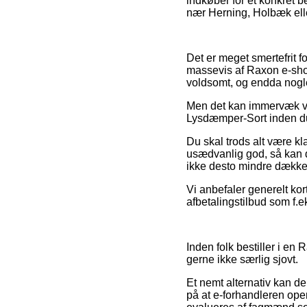
indkøber for et konkret b
nær Herning, Holbæk eller
Det er meget smertefrit f
massevis af Raxon e-shops
voldsomt, og endda nogl
Men det kan immervæk vær
Lysdæmper-Sort inden du 
Du skal trods alt være kl
usædvanlig god, så kan d
ikke desto mindre dækket 
Vi anbefaler generelt ko
afbetalingstilbud som f.e
Inden folk bestiller i en
gerne ikke særlig sjovt.
Et nemt alternativ kan d
på at e-forhandleren ope