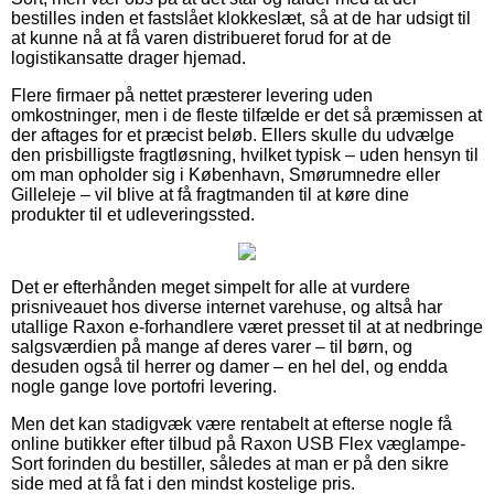
bestilles inden et fastslået klokkeslæt, så at de har udsigt til
at kunne nå at få varen distribueret forud for at de
logistikansatte drager hjemad.
Flere firmaer på nettet præsterer levering uden
omkostninger, men i de fleste tilfælde er det så præmissen at
der aftages for et præcist beløb. Ellers skulle du udvælge
den prisbilligste fragtløsning, hvilket typisk – uden hensyn til
om man opholder sig i København, Smørumnedre eller
Gilleleje – vil blive at få fragtmanden til at køre dine
produkter til et udleveringssted.
Det er efterhånden meget simpelt for alle at vurdere
prisniveauet hos diverse internet varehuse, og altså har
utallige Raxon e-forhandlere været presset til at at nedbringe
salgsværdien på mange af deres varer – til børn, og
desuden også til herrer og damer – en hel del, og endda
nogle gange love portofri levering.
Men det kan stadigvæk være rentabelt at efterse nogle få
online butikker efter tilbud på Raxon USB Flex væglampe-
Sort forinden du bestiller, således at man er på den sikre
side med at få fat i den mindst kostelige pris.