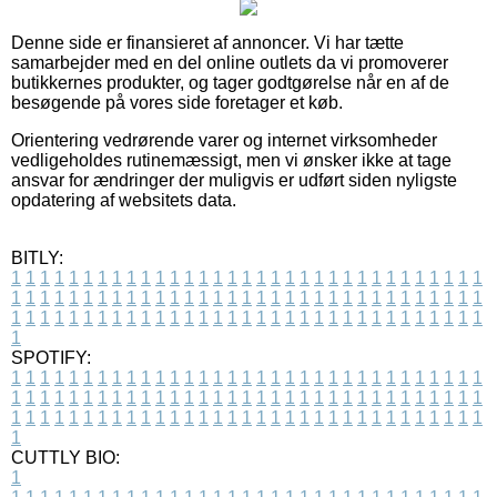
Denne side er finansieret af annoncer. Vi har tætte
samarbejder med en del online outlets da vi promoverer
butikkernes produkter, og tager godtgørelse når en af de
besøgende på vores side foretager et køb.
Orientering vedrørende varer og internet virksomheder
vedligeholdes rutinemæssigt, men vi ønsker ikke at tage
ansvar for ændringer der muligvis er udført siden nyligste
opdatering af websitets data.
BITLY:
1
1
1
1
1
1
1
1
1
1
1
1
1
1
1
1
1
1
1
1
1
1
1
1
1
1
1
1
1
1
1
1
1
1
1
1
1
1
1
1
1
1
1
1
1
1
1
1
1
1
1
1
1
1
1
1
1
1
1
1
1
1
1
1
1
1
1
1
1
1
1
1
1
1
1
1
1
1
1
1
1
1
1
1
1
1
1
1
1
1
1
1
1
1
1
1
1
1
1
1
SPOTIFY:
1
1
1
1
1
1
1
1
1
1
1
1
1
1
1
1
1
1
1
1
1
1
1
1
1
1
1
1
1
1
1
1
1
1
1
1
1
1
1
1
1
1
1
1
1
1
1
1
1
1
1
1
1
1
1
1
1
1
1
1
1
1
1
1
1
1
1
1
1
1
1
1
1
1
1
1
1
1
1
1
1
1
1
1
1
1
1
1
1
1
1
1
1
1
1
1
1
1
1
1
CUTTLY BIO:
1