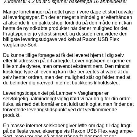
Vurderet til
4.2
ud af 5 stjerner baseret på
16
anmeldelser
Mange forretninger på nettet giver i vore dage et stort udvalg
af leveringstyper. En der er meget almindelig er efterhånden
at afsende til en pakkeshop, fordi du på den måde nemt kan
hente de nyindkøbte produkter når der er mulighed for det.
Fragttypen er jo yderst simpel, og desuden endvidere den
billigste leveringsudgave ved køb af Raxon USB Flex
væglampe-Sort.
Du kunne tillige forsøge at få det leveret hjem til dig selv
eller til adressen på dit arbejde. Leveringstypen er gerne en
lille smule dyrere, men omvendt ekstremt nem. Den mindst
kostelige type af levering kan ikke benægtes at være at du
selv henter ordren, men den mulighed står og falder med at
du befinder dig nærved internet butikkens tilholdssted.
Leveringstidspunktet på Lamper > Væglamper er
selvfølgelig ualmindeligt vigtig ifald vi har brug for din ordre
fluks, så med det formål er det fuldt ud klogt at man finder det
forventede leveringstidspunkt ved det vedkommende
produkt.
En masse internet selskaber giver løfte om dag-til-dag fragt
på de fleste varer, eksempelvis Raxon USB Flex væglampe-
Sort, men vær obs på at det står og falder med at der