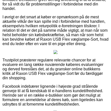
for så vidt du får problemstillinger i forbindelse med din
handel.
I øvrigt er det smart at køber er opmærksom på de mest
aktuelle vilkår der kan spille ind i forbindelse med handlen,
eksempelvis hvilken returpolitik e-forretningen tilsikrer. I
relation til det er det på samme måde vigtigt, at man når som
helst beholder sin købsbekræftelse, så man når som helst
kan bevidne købet af Raxon USB Flex væglampe-Sort, hvad
end du leder efter en vare til en pige eller dreng.
Trustpilot præsterer regulære relevante chancer for at
evaluere en lang række nuværende køberes evalueringer
og derved foreslåes det, at du gransker online butikkens
kritik af Raxon USB Flex væglampe-Sort før du færdiggør
din shopping.
Facebook indebærer lignende i højeste grad strålende
genveje til at få kendskab til e-handlens kundetilfredshed.
Herinde ser vi en række e-butikker som gør det muligt at
formulere en anmeldelse af deres køb, som ligeledes kan
udnyttes til at fornemme kundetilfredsheden.