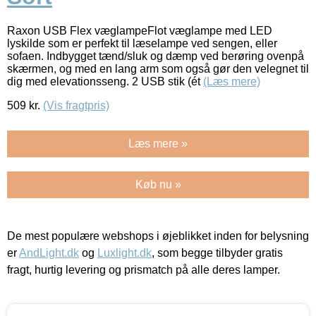
Raxon USB Flex væglampeFlot væglampe med LED
lyskilde som er perfekt til læselampe ved sengen, eller
sofaen. Indbygget tænd/sluk og dæmp ved berøring ovenpå
skærmen, og med en lang arm som også gør den velegnet til
dig med elevationsseng. 2 USB stik (ét
(Læs mere)
509
kr.
(Vis fragtpris)
Læs mere »
Køb nu »
De mest populære webshops i øjeblikket inden for belysning
er
AndLight.dk
og
Luxlight.dk
, som begge tilbyder gratis
fragt, hurtig levering og prismatch på alle deres lamper.