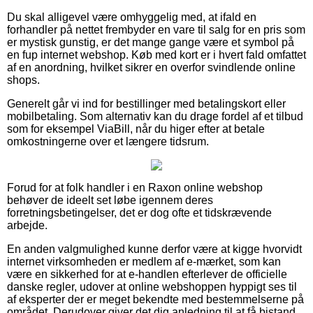
Du skal alligevel være omhyggelig med, at ifald en
forhandler på nettet frembyder en vare til salg for en pris som
er mystisk gunstig, er det mange gange være et symbol på
en fup internet webshop. Køb med kort er i hvert fald omfattet
af en anordning, hvilket sikrer en overfor svindlende online
shops.
Generelt går vi ind for bestillinger med betalingskort eller
mobilbetaling. Som alternativ kan du drage fordel af et tilbud
som for eksempel ViaBill, når du higer efter at betale
omkostningerne over et længere tidsrum.
Forud for at folk handler i en Raxon online webshop
behøver de ideelt set løbe igennem deres
forretningsbetingelser, det er dog ofte et tidskrævende
arbejde.
En anden valgmulighed kunne derfor være at kigge hvorvidt
internet virksomheden er medlem af e-mærket, som kan
være en sikkerhed for at e-handlen efterlever de officielle
danske regler, udover at online webshoppen hyppigt ses til
af eksperter der er meget bekendte med bestemmelserne på
området. Derudover giver det dig anledning til at få bistand,