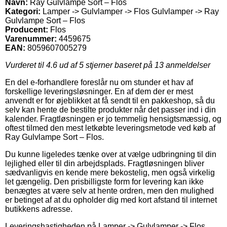
Navn:
Ray Gulvlampe Sort – Flos
Kategori:
Lamper -> Gulvlamper -> Flos Gulvlamper -> Ray
Gulvlampe Sort – Flos
Producent:
Flos
Varenummer:
4459675
EAN:
8059607005279
Vurderet til
4.6
ud af 5 stjerner baseret på
13
anmeldelser
En del e-forhandlere foreslår nu om stunder et hav af
forskellige leveringsløsninger. En af dem der er mest
anvendt er for øjeblikket at få sendt til en pakkeshop, så du
selv kan hente de bestilte produkter når det passer ind i din
kalender. Fragtløsningen er jo temmelig hensigtsmæssig, og
oftest tilmed den mest letkøbte leveringsmetode ved køb af
Ray Gulvlampe Sort – Flos.
Du kunne ligeledes tænke over at vælge udbringning til din
lejlighed eller til din arbejdsplads. Fragtløsningen bliver
sædvanligvis en kende mere bekostelig, men også virkelig
let gængelig. Den prisbilligste form for levering kan ikke
benægtes at være selv at hente ordren, men den mulighed
er betinget af at du opholder dig med kort afstand til internet
butikkens adresse.
Leveringshastigheden på Lamper -> Gulvlamper -> Flos