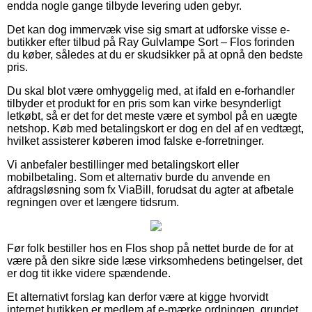
endda nogle gange tilbyde levering uden gebyr.
Det kan dog immervæk vise sig smart at udforske visse e-
butikker efter tilbud på Ray Gulvlampe Sort – Flos forinden
du køber, således at du er skudsikker på at opnå den bedste
pris.
Du skal blot være omhyggelig med, at ifald en e-forhandler
tilbyder et produkt for en pris som kan virke besynderligt
letkøbt, så er det for det meste være et symbol på en uægte
netshop. Køb med betalingskort er dog en del af en vedtægt,
hvilket assisterer køberen imod falske e-forretninger.
Vi anbefaler bestillinger med betalingskort eller
mobilbetaling. Som et alternativ burde du anvende en
afdragsløsning som fx ViaBill, forudsat du agter at afbetale
regningen over et længere tidsrum.
Før folk bestiller hos en Flos shop på nettet burde de for at
være på den sikre side læse virksomhedens betingelser, det
er dog tit ikke videre spændende.
Et alternativt forslag kan derfor være at kigge hvorvidt
internet butikken er medlem af e-mærke ordningen, grundet