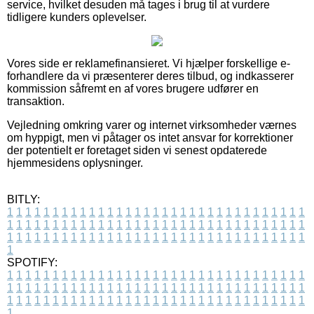
service, hvilket desuden må tages i brug til at vurdere
tidligere kunders oplevelser.
Vores side er reklamefinansieret. Vi hjælper forskellige e-
forhandlere da vi præsenterer deres tilbud, og indkasserer
kommission såfremt en af vores brugere udfører en
transaktion.
Vejledning omkring varer og internet virksomheder værnes
om hyppigt, men vi påtager os intet ansvar for korrektioner
der potentielt er foretaget siden vi senest opdaterede
hjemmesidens oplysninger.
BITLY:
1
1
1
1
1
1
1
1
1
1
1
1
1
1
1
1
1
1
1
1
1
1
1
1
1
1
1
1
1
1
1
1
1
1
1
1
1
1
1
1
1
1
1
1
1
1
1
1
1
1
1
1
1
1
1
1
1
1
1
1
1
1
1
1
1
1
1
1
1
1
1
1
1
1
1
1
1
1
1
1
1
1
1
1
1
1
1
1
1
1
1
1
1
1
1
1
1
1
1
1
SPOTIFY:
1
1
1
1
1
1
1
1
1
1
1
1
1
1
1
1
1
1
1
1
1
1
1
1
1
1
1
1
1
1
1
1
1
1
1
1
1
1
1
1
1
1
1
1
1
1
1
1
1
1
1
1
1
1
1
1
1
1
1
1
1
1
1
1
1
1
1
1
1
1
1
1
1
1
1
1
1
1
1
1
1
1
1
1
1
1
1
1
1
1
1
1
1
1
1
1
1
1
1
1