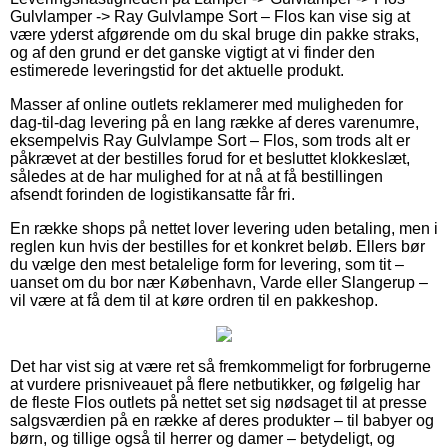
Gulvlamper -> Ray Gulvlampe Sort – Flos kan vise sig at
være yderst afgørende om du skal bruge din pakke straks,
og af den grund er det ganske vigtigt at vi finder den
estimerede leveringstid for det aktuelle produkt.
Masser af online outlets reklamerer med muligheden for
dag-til-dag levering på en lang række af deres varenumre,
eksempelvis Ray Gulvlampe Sort – Flos, som trods alt er
påkrævet at der bestilles forud for et besluttet klokkeslæt,
således at de har mulighed for at nå at få bestillingen
afsendt forinden de logistikansatte får fri.
En række shops på nettet lover levering uden betaling, men i
reglen kun hvis der bestilles for et konkret beløb. Ellers bør
du vælge den mest betalelige form for levering, som tit –
uanset om du bor nær København, Varde eller Slangerup –
vil være at få dem til at køre ordren til en pakkeshop.
Det har vist sig at være ret så fremkommeligt for forbrugerne
at vurdere prisniveauet på flere netbutikker, og følgelig har
de fleste Flos outlets på nettet set sig nødsaget til at presse
salgsværdien på en række af deres produkter – til babyer og
børn, og tillige også til herrer og damer – betydeligt, og