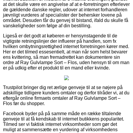
at det skulle være en angivelse af at e-forretningen efterlever
de gældende danske regler, udover at internet forhandleren
jævnligt vurderes af specialister der behersker lovene på
området. Desuden får du genvej til bistand, ifald du skulle få
vanskeligheder som følge af din bestilling.
Ligeså er det godt at køberen er hensynstagende til de
vigtigste retningslinjer der influerer på handlen, som fx
hvilken ombytningsrettighed internet forretningen kører med.
Her er det tilmed essesentielt, at man når som helst bevarer
ens kvittering, så man fremadrettet kan dokumentere sin
ordre af Ray Gulvlampe Sort – Flos, uden hensyn til om man
er på udkig efter et produkt til en mand eller kvinde.
Trustpilot bringer dig ret ærlige genveje til at se nøjere på
adskillige tidligere kunders omtaler og derfor tilråder vi, at du
eftergår online firmaets omtaler af Ray Gulvlampe Sort –
Flos før du shopper.
Facebook byder på på samme måde en række tiltalende
genveje til at få kendskab til internet butikkens popularitet.
Tilmed ser vi faktisk internet virksomheder som gør det
muligt at sammensætte en vurdering af virksomhedens