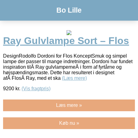
Bo Lille
Ray Gulvlampe Sort – Flos
DesignRodolfo Dordoni for Flos KonceptSmuk og simpel
lampe der passer til mange indretninger. Dordoni har fundet
inspiration tilÂ Ray gulvlamperneÂ i form af fyrtårne og
højspændingsmaste. Dette har resulteret i designet
afÂ FlosÂ Ray, med et ska
(Læs mere)
9200
kr.
(Vis fragtpris)
Læs mere »
Køb nu »