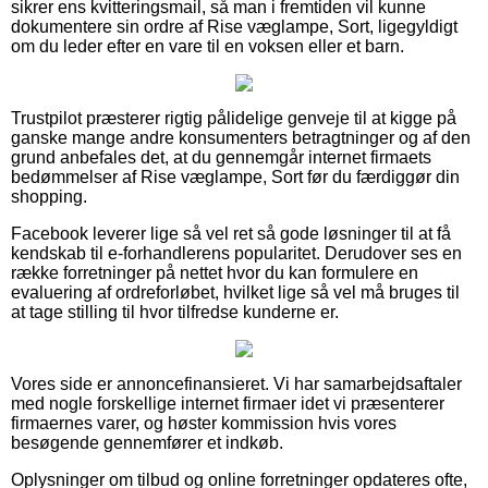
sikrer ens kvitteringsmail, så man i fremtiden vil kunne
dokumentere sin ordre af Rise væglampe, Sort, ligegyldigt
om du leder efter en vare til en voksen eller et barn.
Trustpilot præsterer rigtig pålidelige genveje til at kigge på
ganske mange andre konsumenters betragtninger og af den
grund anbefales det, at du gennemgår internet firmaets
bedømmelser af Rise væglampe, Sort før du færdiggør din
shopping.
Facebook leverer lige så vel ret så gode løsninger til at få
kendskab til e-forhandlerens popularitet. Derudover ses en
række forretninger på nettet hvor du kan formulere en
evaluering af ordreforløbet, hvilket lige så vel må bruges til
at tage stilling til hvor tilfredse kunderne er.
Vores side er annoncefinansieret. Vi har samarbejdsaftaler
med nogle forskellige internet firmaer idet vi præsenterer
firmaernes varer, og høster kommission hvis vores
besøgende gennemfører et indkøb.
Oplysninger om tilbud og online forretninger opdateres ofte,