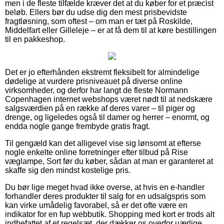
men i de fleste tilfælde kræver det at du køber for et præcist
beløb. Ellers bør du udse dig den mest prisbevidste
fragtløsning, som oftest – om man er tæt på Roskilde,
Middelfart eller Gilleleje – er at få dem til at køre bestillingen
til en pakkeshop.
Det er jo efterhånden ekstremt fleksibelt for almindelige
dødelige at vurdere prisniveauet på diverse online
virksomheder, og derfor har langt de fleste Normann
Copenhagen internet webshops været nødt til at nedskære
salgsværdien på en række af deres varer – til piger og
drenge, og ligeledes også til damer og herrer – enormt, og
endda nogle gange frembyde gratis fragt.
Til gengæld kan det alligevel vise sig lønsomt at efterse
nogle enkelte online forretninger efter tilbud på Rise
væglampe, Sort før du køber, sådan at man er garanteret at
skaffe sig den mindst kostelige pris.
Du bør lige meget hvad ikke overse, at hvis en e-handler
forhandler deres produkter til salg for en udsalgspris som
kan virke umådelig favorabel, så er det ofte være en
indikator for en fup webbutik. Shopping med kort er trods alt
indbefattet af et regelsæt, der dækker os overfor uærlige