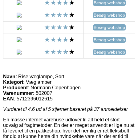
Besøg webshop
Besøg webshop
Besøg webshop
Besøg webshop
Besøg webshop
Navn:
Rise væglampe, Sort
Kategori:
Væglamper
Producent:
Normann Copenhagen
Varenummer:
502007
EAN:
5712396012615
Vurderet til
4.6
ud af 5 stjerner baseret på
37
anmeldelser
En masse internet varehuse udlover til alt held et stort
udvalg af fragtmetoder. En der er meget anvendt er lige nu at
få leveret til en pakkeshop, hvor det nemlig er ret fleksibelt
for dig at kunne hente din nyindkøbte vare når der er tid til