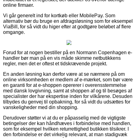
online firmaer.
Vi går generelt ind for kortkøb eller MobilePay. Som
alternativ bør du bruge en afdragsløsning som for eksempel
ViaBill, for så vidt du higer efter at godtgøre beløbet af flere
omgange.
Forud for at nogen bestiller på en Normann Copenhagen e-
handler bør man på en vis måde skimme netbutikkens
regler, men det er oftest et tidskrævende projekt.
En anden løsning kan derfor være at se nærmere på om
online virksomheden er medlem af e-mærket, som bør være
en garanti for at e-shoppen opererer i overensstemmelse
med dansk lovgivning, samt at shoppen af og til besøges af
specialister der har ekspertise inden for vilkårene. Desuden
tilbydes du genvej til opbakning, for så vidt du udsættes for
vanskeligheder med din shopping.
Derudover støtter vi at du er påpasselig med de vigtigste
betingelser der kan håndhæves i forbindelse med handlen,
som for eksempel hvilken returrettighed butikken tilsikrer. I
den forbindelse er det virkelig relevant, at man stadigvæk