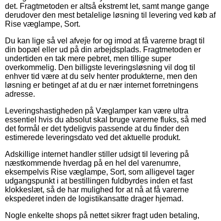
det. Fragtmetoden er altså ekstremt let, samt mange gange
derudover den mest betalelige løsning til levering ved køb af
Rise væglampe, Sort.
Du kan lige så vel afveje for og imod at få varerne bragt til
din bopæl eller ud på din arbejdsplads. Fragtmetoden er
undertiden en tak mere pebret, men tillige super
overkommelig. Den billigste leveringsløsning vil dog til
enhver tid være at du selv henter produkterne, men den
løsning er betinget af at du er nær internet forretningens
adresse.
Leveringshastigheden på Væglamper kan være ultra
essentiel hvis du absolut skal bruge varerne fluks, så med
det formål er det tydeligvis passende at du finder den
estimerede leveringsdato ved det aktuelle produkt.
Adskillige internet handler stiller udsigt til levering på
næstkommende hverdag på en hel del varenumre,
eksempelvis Rise væglampe, Sort, som alligevel tager
udgangspunkt i at bestillingen fuldbyrdes inden et fast
klokkeslæt, så de har mulighed for at nå at få varerne
ekspederet inden de logistikansatte drager hjemad.
Nogle enkelte shops på nettet sikrer fragt uden betaling,