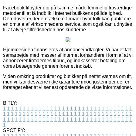
Facebook tilbyder dig på samme måde temmelig troværdige
metoder til at få indblik i internet butikkens pålidelighed.
Derudover er der en række e-firmaer hvor folk kan publicere
en omtale af virksomhedens service, som også kan udnyttes
til at afveje tilfredsheden hos kunderne.
Hjemmesiden finansieres af annonceindtægter. Vi har et tæt
samarbejde med masser af internet forhandlere i form af at vi
annoncerer firmaernes tilbud, og indkasserer betaling om
vores besøgende gennemfører et indkøb.
Viden omkring produkter og butikker på nettet værnes om tit,
men vi kan desværre ikke garantere imod justeringer der er
foretaget efter at vi senest opdaterede de viste informationer.
BITLY:
1
1
1
1
1
1
1
1
1
1
1
1
1
1
1
1
1
1
1
1
1
1
1
1
1
1
1
1
1
1
1
1
1
1
1
1
1
1
1
1
1
1
1
1
1
1
1
1
1
1
1
1
1
1
1
1
1
1
1
1
1
1
1
1
1
1
1
1
1
1
1
1
1
1
1
1
1
1
1
1
1
1
1
1
1
1
1
1
1
1
1
1
1
1
1
1
1
1
1
1
SPOTIFY:
1
1
1
1
1
1
1
1
1
1
1
1
1
1
1
1
1
1
1
1
1
1
1
1
1
1
1
1
1
1
1
1
1