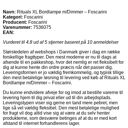
Navn:
Rituals XL Bordlampe m/Dimmer – Foscarini
Kategori:
Foscarini
Producent:
Foscarini
Varenummer:
7536075
EAN:
Vurderet til
4.8
ud af 5 stjerner baseret på
10
anmeldelser
Størstedelen af webshops i Danmark giver i dag en række
forskellige fragttyper. Den mest moderne er nu til dags at
afsende til en pakkeshop, hvor det nemlig er ret fleksibelt for
dig at kunne hente din ordre præcis når det passer dig.
Leveringsformen er jo vældig fremkommelig, og typisk tillige
den mest betalelige løsning til levering ved køb af Rituals XL
Bordlampe m/Dimmer – Foscarini.
Du kunne endvidere afveje for og imod at bestille varerne til
levering hjem til dig privat eller ud til din arbejdsplads.
Leveringstypen viser sig gerne en tand mere pebret, men
lige så vel vældig fleksibel. Den mest betalelige mulighed
for fragt vil dog altid vise sig at være at du selv henter
produkterne, som desværre betinges af at du er med kort
afstand til internet forhandlerens lager.