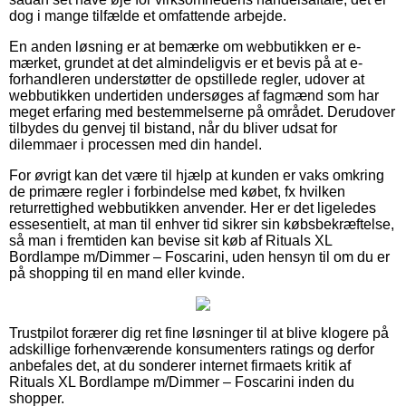
dog i mange tilfælde et omfattende arbejde.
En anden løsning er at bemærke om webbutikken er e-
mærket, grundet at det almindeligvis er et bevis på at e-
forhandleren understøtter de opstillede regler, udover at
webbutikken undertiden undersøges af fagmænd som har
meget erfaring med bestemmelserne på området. Derudover
tilbydes du genvej til bistand, når du bliver udsat for
dilemmaer i processen med din handel.
For øvrigt kan det være til hjælp at kunden er vaks omkring
de primære regler i forbindelse med købet, fx hvilken
returrettighed webbutikken anvender. Her er det ligeledes
essesentielt, at man til enhver tid sikrer sin købsbekræftelse,
så man i fremtiden kan bevise sit køb af Rituals XL
Bordlampe m/Dimmer – Foscarini, uden hensyn til om du er
på shopping til en mand eller kvinde.
Trustpilot forærer dig ret fine løsninger til at blive klogere på
adskillige forhenværende konsumenters ratings og derfor
anbefales det, at du sonderer internet firmaets kritik af
Rituals XL Bordlampe m/Dimmer – Foscarini inden du
shopper.