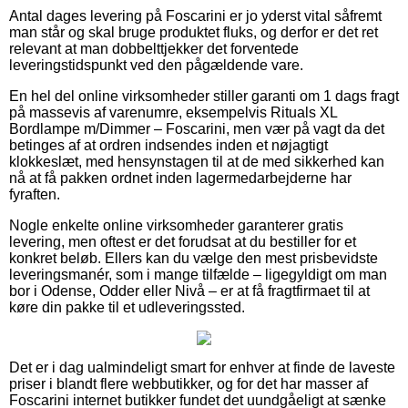
Antal dages levering på Foscarini er jo yderst vital såfremt
man står og skal bruge produktet fluks, og derfor er det ret
relevant at man dobbelttjekker det forventede
leveringstidspunkt ved den pågældende vare.
En hel del online virksomheder stiller garanti om 1 dags fragt
på massevis af varenumre, eksempelvis Rituals XL
Bordlampe m/Dimmer – Foscarini, men vær på vagt da det
betinges af at ordren indsendes inden et nøjagtigt
klokkeslæt, med hensynstagen til at de med sikkerhed kan
nå at få pakken ordnet inden lagermedarbejderne har
fyraften.
Nogle enkelte online virksomheder garanterer gratis
levering, men oftest er det forudsat at du bestiller for et
konkret beløb. Ellers kan du vælge den mest prisbevidste
leveringsmanér, som i mange tilfælde – ligegyldigt om man
bor i Odense, Odder eller Nivå – er at få fragtfirmaet til at
køre din pakke til et udleveringssted.
Det er i dag ualmindeligt smart for enhver at finde de laveste
priser i blandt flere webbutikker, og for det har masser af
Foscarini internet butikker fundet det uundgåeligt at sænke