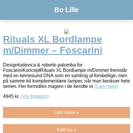
Bo Lille
Rituals XL Bordlampe
m/Dimmer – Foscarini
Designludovica & roberto palomba for
FoscariniKonceptRituals XL Bordlampe m/Dimmer fremstår
med en kernesund DNA som en samling af forskellige, men
på samme tid komplementære lamper, når man beskuer hele
serien. Her formidles magien i de kendte or
(Læs mere)
4945
kr.
(Vis fragtpris)
Læs mere »
Køb nu »