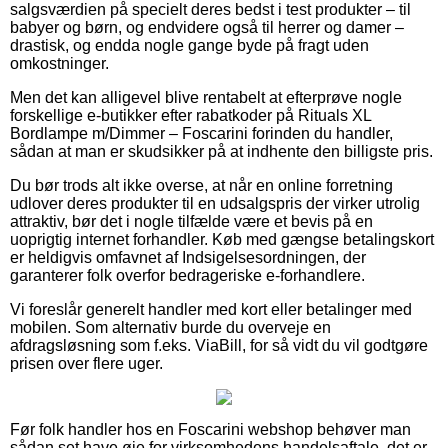
salgsværdien på specielt deres bedst i test produkter – til
babyer og børn, og endvidere også til herrer og damer –
drastisk, og endda nogle gange byde på fragt uden
omkostninger.
Men det kan alligevel blive rentabelt at efterprøve nogle
forskellige e-butikker efter rabatkoder på Rituals XL
Bordlampe m/Dimmer – Foscarini forinden du handler,
sådan at man er skudsikker på at indhente den billigste pris.
Du bør trods alt ikke overse, at når en online forretning
udlover deres produkter til en udsalgspris der virker utrolig
attraktiv, bør det i nogle tilfælde være et bevis på en
uoprigtig internet forhandler. Køb med gængse betalingskort
er heldigvis omfavnet af Indsigelsesordningen, der
garanterer folk overfor bedrageriske e-forhandlere.
Vi foreslår generelt handler med kort eller betalinger med
mobilen. Som alternativ burde du overveje en
afdragsløsning som f.eks. ViaBill, for så vidt du vil godtgøre
prisen over flere uger.
Før folk handler hos en Foscarini webshop behøver man
sådan set have øje for virksomhedens handelsaftale, det er