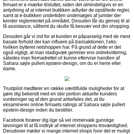
firmaet er e-mærke tilsluttet, siden det almindeligvis er en
antydning af at internet butikken adlyder de opstillede regler,
samt at e-butikken undertiden undersøges af jurister der
kender reglementet på området. Desuden får du genvej til at
få assistance, såfremt du skulle få besvær ved din shopping.
Desuden går vi ind for at kunden er påpasselig med de mest
basale forhold der kan influere på transaktionen, f.eks.
hvilken bytteret netshoppen har. På grund af dette er det
også vigtigt, at man stadigvæk gemmer ens ordrekvittering,
således man fremadrettet vil kunne eftervise handlen af
Sahara søjle pullert epstein-design, om du er herre eller
dame.
Trustpilot medfører en række værdifulde muligheder for at
gøre dig bekendt med en stor portion aktuelle kunders
vurderinger og af den grund anbefales det, at du
eksaminerer online firmaets ratings af Sahara søjle pullert
epstein-design inden du bestiller.
Facebook forærer dig lige så vel immervæk gunstige
løsninger til at få indtryk af internet shoppens troværdighed.
Derudover møder vi mange internet shops hvor det er muligt