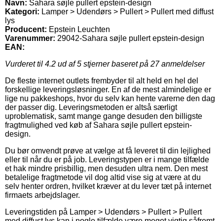
Navn:
Sahara søjle pullert epstein-design
Kategori:
Lamper > Udendørs > Pullert > Pullert med diffust
lys
Producent:
Epstein Leuchten
Varenummer:
29042-Sahara søjle pullert epstein-design
EAN:
Vurderet til
4.2
ud af 5 stjerner baseret på
27
anmeldelser
De fleste internet outlets frembyder til alt held en hel del
forskellige leveringsløsninger. En af de mest almindelige er
lige nu pakkeshops, hvor du selv kan hente varerne den dag
der passer dig. Leveringsmetoden er altså særligt
uproblematisk, samt mange gange desuden den billigste
fragtmulighed ved køb af Sahara søjle pullert epstein-
design.
Du bør omvendt prøve at vælge at få leveret til din lejlighed
eller til når du er på job. Leveringstypen er i mange tilfælde
et hak mindre prisbillig, men desuden ultra nem. Den mest
betalelige fragtmetode vil dog altid vise sig at være at du
selv henter ordren, hvilket kræver at du lever tæt på internet
firmaets arbejdslager.
Leveringstiden på Lamper > Udendørs > Pullert > Pullert
med diffust lys kan i nogle tilfælde være meget vigtig såfremt