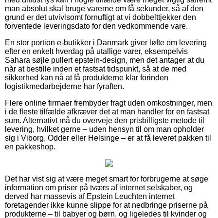
man absolut skal bruge varerne om få sekunder, så af den
grund er det utvivlsomt fornuftigt at vi dobbelttjekker den
forventede leveringsdato for den vedkommende vare.
En stor portion e-butikker i Danmark giver løfte om levering
efter en enkelt hverdag på utallige varer, eksempelvis
Sahara søjle pullert epstein-design, men det antager at du
når at bestille inden et fastsat tidspunkt, så at de med
sikkerhed kan nå at få produkterne klar forinden
logistikmedarbejderne har fyraften.
Flere online firmaer frembyder fragt uden omkostninger, men
i de fleste tilfælde afkræver det at man handler for en fastsat
sum. Alternativt må du overveje den prisbilligste metode til
levering, hvilket gerne – uden hensyn til om man opholder
sig i Viborg, Odder eller Helsinge – er at få leveret pakken til
en pakkeshop.
Det har vist sig at være meget smart for forbrugerne at søge
information om priser på tværs af internet selskaber, og
derved har massevis af Epstein Leuchten internet
foretagender ikke kunne slippe for at nedbringe priserne på
produkterne – til babyer og børn, og ligeledes til kvinder og