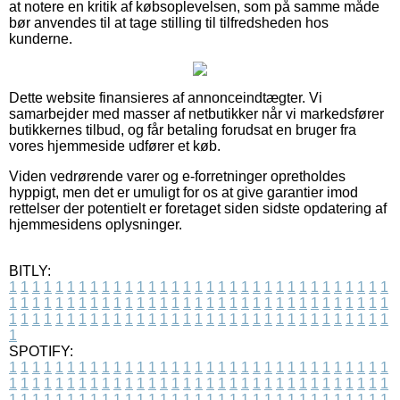
at notere en kritik af købsoplevelsen, som på samme måde
bør anvendes til at tage stilling til tilfredsheden hos
kunderne.
Dette website finansieres af annonceindtægter. Vi
samarbejder med masser af netbutikker når vi markedsfører
butikkernes tilbud, og får betaling forudsat en bruger fra
vores hjemmeside udfører et køb.
Viden vedrørende varer og e-forretninger opretholdes
hyppigt, men det er umuligt for os at give garantier imod
rettelser der potentielt er foretaget siden sidste opdatering af
hjemmesidens oplysninger.
BITLY:
1
1
1
1
1
1
1
1
1
1
1
1
1
1
1
1
1
1
1
1
1
1
1
1
1
1
1
1
1
1
1
1
1
1
1
1
1
1
1
1
1
1
1
1
1
1
1
1
1
1
1
1
1
1
1
1
1
1
1
1
1
1
1
1
1
1
1
1
1
1
1
1
1
1
1
1
1
1
1
1
1
1
1
1
1
1
1
1
1
1
1
1
1
1
1
1
1
1
1
1
SPOTIFY:
1
1
1
1
1
1
1
1
1
1
1
1
1
1
1
1
1
1
1
1
1
1
1
1
1
1
1
1
1
1
1
1
1
1
1
1
1
1
1
1
1
1
1
1
1
1
1
1
1
1
1
1
1
1
1
1
1
1
1
1
1
1
1
1
1
1
1
1
1
1
1
1
1
1
1
1
1
1
1
1
1
1
1
1
1
1
1
1
1
1
1
1
1
1
1
1
1
1
1