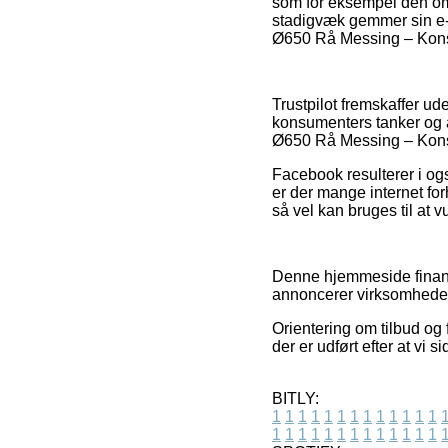
som for eksempel den omb
stadigvæk gemmer sin e-m
Ø650 Rå Messing – KonstH
Trustpilot fremskaffer u
konsumenters tanker og a
Ø650 Rå Messing – Konst
Facebook resulterer i ogs
er der mange internet for
så vel kan bruges til at v
Denne hjemmeside finansi
annoncerer virksomhedern
Orientering om tilbud og 
der er udført efter at vi
BITLY:
1
1
1
1
1
1
1
1
1
1
1
1
1
1
1
1
1
1
1
1
1
1
1
1
1
1