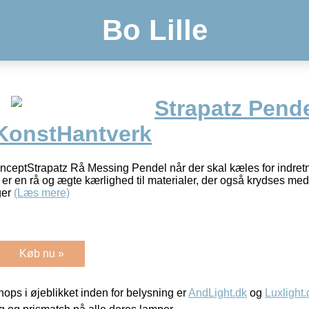
Bo Lille
Strapatz Pend
KonstHantverk
eptStrapatz Rå Messing Pendel når der skal kæles for indretn
 er en rå og ægte kærlighed til materialer, der også krydses me
ger
(Læs mere)
Køb nu »
ps i øjeblikket inden for belysning er
AndLight.dk
og
Luxlight.