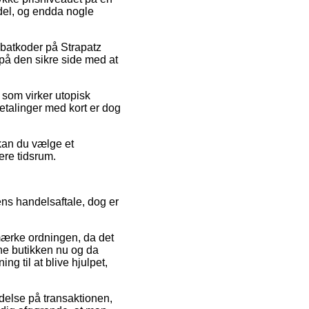
 del, og endda nogle
rabatkoder på Strapatz
på den sikre side med at
 som virker utopisk
etalinger med kort er dog
 kan du vælge et
ere tidsrum.
ens handelsaftale, dog er
mærke ordningen, da det
ine butikken nu og da
g til at blive hjulpet,
delse på transaktionen,