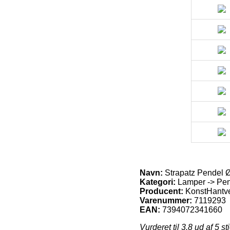
Navn:
Strapatz Pendel 
Kategori:
Lamper -> Pen
Producent:
KonstHantv
Varenummer:
7119293
EAN:
7394072341660
Vurderet til
3.8
ud af 5 st