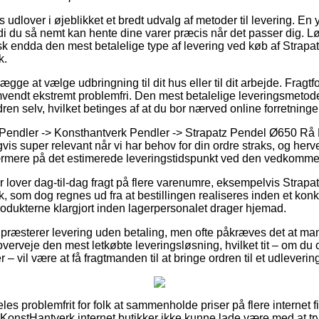
lover i øjeblikket et bredt udvalg af metoder til levering. En ynd
ordi du så nemt kan hente dine varer præcis når det passer dig. L
k endda den mest betalelige type af levering ved køb af Strap
k.
ge at vælge udbringning til dit hus eller til dit arbejde. Fragtf
endt ekstremt problemfri. Den mest betalelige leveringsmetode v
dren selv, hvilket betinges af at du bor nærved online forretning
 Pendler -> Konsthantverk Pendler -> Strapatz Pendel Ø650 Rå
vis super relevant når vi har behov for din ordre straks, og herved
nærmere på det estimerede leveringstidspunkt ved den vedkomm
r lover dag-til-dag fragt på flere varenumre, eksempelvis Stra
 som dog regnes ud fra at bestillingen realiseres inden et konk
produkterne klargjort inden lagerpersonalet drager hjemad.
præsterer levering uden betaling, men ofte påkræves det at man 
overveje den mest letkøbte leveringsløsning, hvilket tit – om du 
– vil være at få fragtmanden til at bringe ordren til et udleverin
es problemfrit for folk at sammenholde priser på flere internet 
KonstHantverk internet butikker ikke kunne lade være med at tr