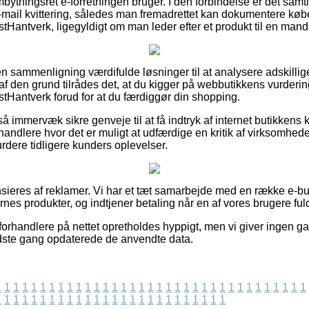
ytningsret e-forretningen bruger. I den forbindelse er det samt
ail kvittering, således man fremadrettet kan dokumentere købe
antverk, ligegyldigt om man leder efter et produkt til en mand 
den sammenligning værdifulde løsninger til at analysere adskill
f den grund tilrådes det, at du kigger på webbutikkens vurderin
Hantverk forud for at du færdiggør din shopping.
å immervæk sikre genveje til at få indtryk af internet butikkens k
handlere hvor det er muligt at udfærdige en kritik af virksomhede
urdere tidligere kunders oplevelser.
eres af reklamer. Vi har et tæt samarbejde med en række e-butik
es produkter, og indtjener betaling når en af vores brugere fuld
forhandlere på nettet opretholdes hyppigt, men vi giver ingen ga
 sidste gang opdaterede de anvendte data.
1
1
1
1
1
1
1
1
1
1
1
1
1
1
1
1
1
1
1
1
1
1
1
1
1
1
1
1
1
1
1
1
1
1
1
1
1
1
1
1
1
1
1
1
1
1
1
1
1
1
1
1
1
1
1
1
1
1
1
1
1