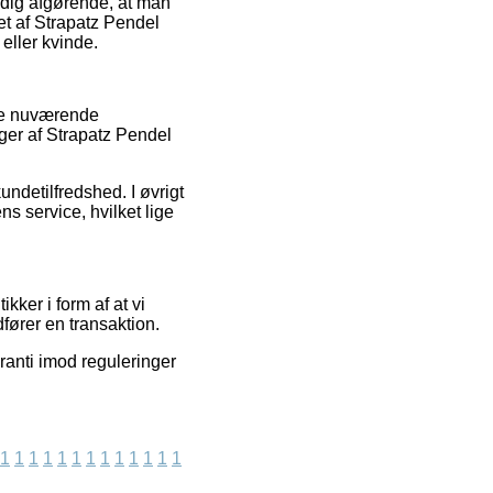
idig afgørende, at man
t af Strapatz Pendel
eller kvinde.
ige nuværende
ger af Strapatz Pendel
undetilfredshed. I øvrigt
ns service, hvilket lige
ker i form af at vi
fører en transaktion.
ranti imod reguleringer
1
1
1
1
1
1
1
1
1
1
1
1
1