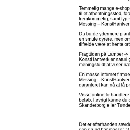
Temmelig mange e-shops ud
til et afhentningssted, f
fremkommelig, samt typis
Messing – KonstHantver
Du burde ydermere planlæg
en smule dyrere, men omv
tilfælde være at hente or
Fragttiden på Lamper ->
KonstHantverk er naturlig
meningsfuldt at vi ser 
En masse internet firmae
Messing – KonstHantverk,
garanteret kan nå at få 
Visse online forhandlere 
beløb. I øvrigt kunne du 
Skanderborg eller Tønder 
Det er efterhånden særdel
den grund har masser af 