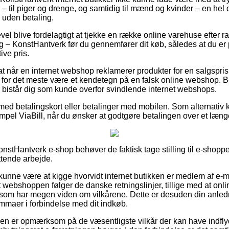
– til piger og drenge, og samtidig til mænd og kvinder – en hel
 uden betaling.
evel blive fordelagtigt at tjekke en række online varehuse efter 
– KonstHantverk før du gennemfører dit køb, således at du er 
ive pris.
at når en internet webshop reklamerer produkter for en salgspris
for det meste være et kendetegn på en falsk online webshop. B
er bistår dig som kunde overfor svindlende internet webshops.
 med betalingskort eller betalinger med mobilen. Som alternativ
empel ViaBill, når du ønsker at godtgøre betalingen over et læng
onstHantverk e-shop behøver de faktisk tage stilling til e-shopp
ttende arbejde.
unne være at kigge hvorvidt internet butikken er medlem af e-
 webshoppen følger de danske retningslinjer, tillige med at onl
 som har megen viden om vilkårene. Dette er desuden din anlednin
emmaer i forbindelse med dit indkøb.
unden er opmærksom på de væsentligste vilkår der kan have indfly