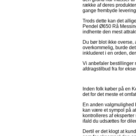
række af deres produkter 
gange frembyde levering
Trods dette kan det allig
Pendel Ø650 Rå Messing 
indhente den mest attrakt
Du bør blot ikke overse, 
overkommelig, burde det 
inkluderet i en orden, d
Vi anbefaler bestillinger
afdragstilbud fra for eks
Inden folk køber på en K
det for det meste et omfa
En anden valgmulighed k
kan være et sympol på at
kontrolleres af eksperter
ifald du udsættes for dil
Dertil er det klogt at k