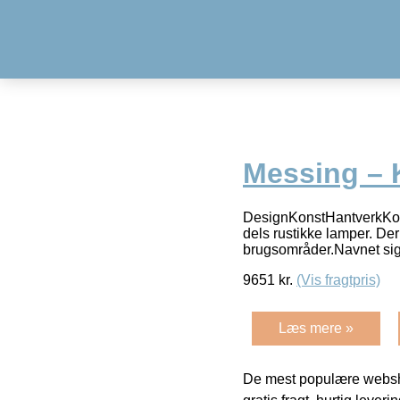
Messing – 
DesignKonstHantverkKonc
dels rustikke lamper. Der
brugsområder.Navnet si
9651
kr.
(Vis fragtpris)
Læs mere »
De mest populære websho