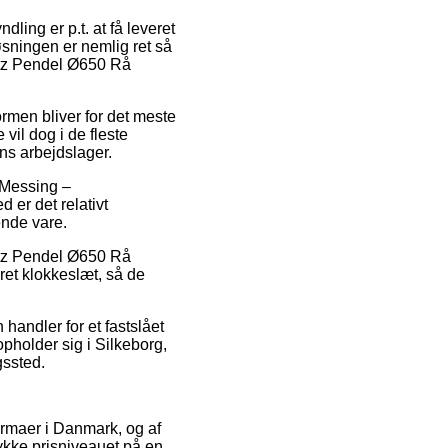
ling er p.t. at få leveret
øsningen er nemlig ret så
atz Pendel Ø650 Rå
ormen bliver for det meste
il dog i de fleste
ens arbejdslager.
 Messing –
 er det relativt
ende vare.
patz Pendel Ø650 Rå
ret klokkeslæt, så de
handler for et fastslået
opholder sig i Silkeborg,
gssted.
firmaer i Danmark, og af
ykke prisniveauet på en