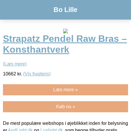
Bo Lille
Strapatz Pendel Raw Bras –
Konsthantverk
(Læs mere)
10662
kr.
(Vis fragtpris)
Læs mere »
Køb nu »
De mest populære webshops i øjeblikket inden for belysning
er
AndLight.dk
og
Luxlight.dk
, som begge tilbyder gratis