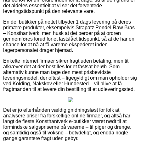
det aldeles essentielt at vi ser det forventede
leveringstidspunkt på den relevante vare.
En del butikker på nettet tilbyder 1 dags levering på deres
primære produkter, eksempelvis Strapatz Pendel Raw Bras
– Konsthantverk, men husk at det beroer på at ordren
gennemføres forud for et fastslået tidspunkt, så at de har en
chance for at nå at få varerne ekspederet inden
lagerpersonalet drager hjemad.
Enkelte internet firmaer sikrer fragt uden betaling, men tit
afkræver det at der bestilles for et fastsat beløb. Som
alternativ kunne man tage den mest prisbevidste
leveringsmodel, der oftest – ligegyldigt om man opholder sig
ved Kolding, Nakskov eller Hundested – vil blive at få
fragtmanden til at levere din bestilling til et udleveringssted.
Det er jo efterhånden vældig gnidningsløst for folk at
analysere priser fra forskellige online firmaer, og altså har
langt de fleste Konsthantverk e-butikker været nødt til at
formindske salgspriserne på varerne – til piger og drenge,
og samtidig også til voksne – betydeligt, og endda nogle
gange garantere fragt uden gebyr.