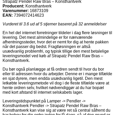
Strapatz Pendel Raw Bras – Konsthantverk
Producent:
Konsthantverk
Varenummer:
16873109
EAN:
7394072414623
Vurderet til
3.6
ud af 5 stjerner baseret på
32
anmeldelser
En hel del internet forretninger tildeler i dag flere løsninger til
levering. Det mest almindelige er for nærværende
afhentningssteder, hvor det er nemt for dig at hente pakken
når det passer dig bedst. Fragtløsningen er altså
usædvanlig problemfri, og typisk tillige den mest betalelige
leveringsmodel ved køb af Strapatz Pendel Raw Bras –
Konsthantverk.
Du bør også planlægge at få ordren sendt til hvor du bor
eller til adressen hvor du arbejder. Denne er i mange tilfælde
en sjat dyrere, men endda usædvanlig ligetil. Den mest
letkøbte leveringsmetode vil dog i de fleste tilfælde være at
hente ordren selv, hvilket nødvendiggør at du har bopæl
med kort afstand til internet selskabets lager.
Leveringstidspunktet på Lamper -> Pendler ->
Konsthantverk Pendler -> Strapatz Pendel Raw Bras –
Konsthantverk kan vise sig at være ret så central såfremt du
har behov for din ordre inden for få dage, så af den grund er