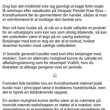
Dog kan det imidlertid vise sig gavnligt at kigge forbi nogle
få netshops efter rabatkoder på Strapatz Pendel Raw Bras –
Konsthantverk før du gennemfører din handel, sådan at man
er velinformeret til at modtage den bedste pris.
Man må bare huske på, at når en e-butik udbyder et produkt
for en udsalgspris som kan ses som utrolig tiltalende, så kan
det undertiden være et tegn på en uærlig webshop.
Betalinger med kort er dog en del af et lovbud, hvilket
skærmer kunden imod uærlige netbutikker.
Vi foreslår generelt handler med kort eller betalinger med
mobilen. Som en alternativ mulighed kunne du udnytte en
afbetalingsløsning som for eksempel ViaBill, hvis du
tilstræber at afdrage pengene over en periode.
Forinden folk bestiller hos en Konsthantverk internet butik
burde man i princippet læse e-butikkens handelsvilkår, men
det er typisk en tidskrævende opgave.
En anden mulighed kunne derfor være at se nærmere på
hvorvidt internet webshoppen er støttet af e-mærket, som
almindeligvis er et kendetegn for at e-firmaet respekterer de