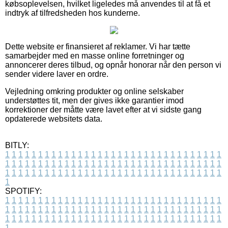
købsoplevelsen, hvilket ligeledes må anvendes til at få et
indtryk af tilfredsheden hos kunderne.
Dette website er finansieret af reklamer. Vi har tætte
samarbejder med en masse online forretninger og
annoncerer deres tilbud, og opnår honorar når den person vi
sender videre laver en ordre.
Vejledning omkring produkter og online selskaber
understøttes tit, men der gives ikke garantier imod
korrektioner der måtte være lavet efter at vi sidste gang
opdaterede websitets data.
BITLY:
1
1
1
1
1
1
1
1
1
1
1
1
1
1
1
1
1
1
1
1
1
1
1
1
1
1
1
1
1
1
1
1
1
1
1
1
1
1
1
1
1
1
1
1
1
1
1
1
1
1
1
1
1
1
1
1
1
1
1
1
1
1
1
1
1
1
1
1
1
1
1
1
1
1
1
1
1
1
1
1
1
1
1
1
1
1
1
1
1
1
1
1
1
1
1
1
1
1
1
1
SPOTIFY:
1
1
1
1
1
1
1
1
1
1
1
1
1
1
1
1
1
1
1
1
1
1
1
1
1
1
1
1
1
1
1
1
1
1
1
1
1
1
1
1
1
1
1
1
1
1
1
1
1
1
1
1
1
1
1
1
1
1
1
1
1
1
1
1
1
1
1
1
1
1
1
1
1
1
1
1
1
1
1
1
1
1
1
1
1
1
1
1
1
1
1
1
1
1
1
1
1
1
1
1