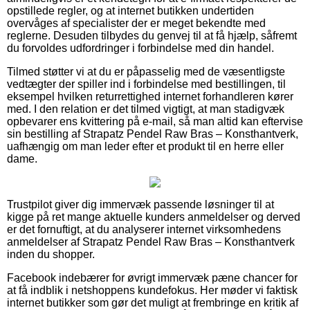
opstillede regler, og at internet butikken undertiden
overvåges af specialister der er meget bekendte med
reglerne. Desuden tilbydes du genvej til at få hjælp, såfremt
du forvoldes udfordringer i forbindelse med din handel.
Tilmed støtter vi at du er påpasselig med de væsentligste
vedtægter der spiller ind i forbindelse med bestillingen, til
eksempel hvilken returrettighed internet forhandleren kører
med. I den relation er det tilmed vigtigt, at man stadigvæk
opbevarer ens kvittering på e-mail, så man altid kan eftervise
sin bestilling af Strapatz Pendel Raw Bras – Konsthantverk,
uafhængig om man leder efter et produkt til en herre eller
dame.
Trustpilot giver dig immervæk passende løsninger til at
kigge på ret mange aktuelle kunders anmeldelser og derved
er det fornuftigt, at du analyserer internet virksomhedens
anmeldelser af Strapatz Pendel Raw Bras – Konsthantverk
inden du shopper.
Facebook indebærer for øvrigt immervæk pæne chancer for
at få indblik i netshoppens kundefokus. Her møder vi faktisk
internet butikker som gør det muligt at frembringe en kritik af