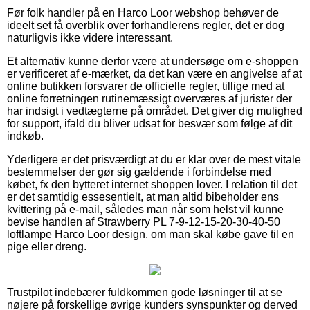
Før folk handler på en Harco Loor webshop behøver de
ideelt set få overblik over forhandlerens regler, det er dog
naturligvis ikke videre interessant.
Et alternativ kunne derfor være at undersøge om e-shoppen
er verificeret af e-mærket, da det kan være en angivelse af at
online butikken forsvarer de officielle regler, tillige med at
online forretningen rutinemæssigt overværes af jurister der
har indsigt i vedtægterne på området. Det giver dig mulighed
for support, ifald du bliver udsat for besvær som følge af dit
indkøb.
Yderligere er det prisværdigt at du er klar over de mest vitale
bestemmelser der gør sig gældende i forbindelse med
købet, fx den bytteret internet shoppen lover. I relation til det
er det samtidig essesentielt, at man altid bibeholder ens
kvittering på e-mail, således man når som helst vil kunne
bevise handlen af Strawberry PL 7-9-12-15-20-30-40-50
loftlampe Harco Loor design, om man skal købe gave til en
pige eller dreng.
Trustpilot indebærer fuldkommen gode løsninger til at se
nøjere på forskellige øvrige kunders synspunkter og derved