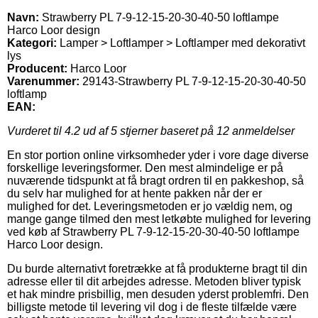
Navn:
Strawberry PL 7-9-12-15-20-30-40-50 loftlampe
Harco Loor design
Kategori:
Lamper > Loftlamper > Loftlamper med dekorativt
lys
Producent:
Harco Loor
Varenummer:
29143-Strawberry PL 7-9-12-15-20-30-40-50
loftlamp
EAN:
Vurderet til
4.2
ud af 5 stjerner baseret på
12
anmeldelser
En stor portion online virksomheder yder i vore dage diverse
forskellige leveringsformer. Den mest almindelige er på
nuværende tidspunkt at få bragt ordren til en pakkeshop, så
du selv har mulighed for at hente pakken når der er
mulighed for det. Leveringsmetoden er jo vældig nem, og
mange gange tilmed den mest letkøbte mulighed for levering
ved køb af Strawberry PL 7-9-12-15-20-30-40-50 loftlampe
Harco Loor design.
Du burde alternativt foretrække at få produkterne bragt til din
adresse eller til dit arbejdes adresse. Metoden bliver typisk
et hak mindre prisbillig, men desuden yderst problemfri. Den
billigste metode til levering vil dog i de fleste tilfælde være