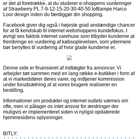
er det at foretrække, at du studerer e-shoppens vurderinger
af Strawberry PL 7-9-12-15-20-30-40-50 loftlampe Harco
Loor design inden du færdiggør din shopping.
Facebook giver dig også i højeste grad anstændige chancer
for at få kendskab til internet webshoppens kundefokus. I
øvrigt ses faktisk internet varehuse som tilbyder kunderne at
frembringe en vurdering af købsoplevelsen, som ydermere
bør benyttes til vurdering af hvor glade kunderne er.
Denne side er finansieret af indtægter fra annoncer. Vi
arbejder tæt sammen med en lang række e-butikker i form af
at vi markedsfører deres varer, og indtjener kommission
under forudsætning af at vores brugere realiserer en
bestilling.
Informationer om produkter og internet outlets værnes om
ofte, men vi påtager os intet ansvar for ændringer der
muligvis er implementeret siden vi nyligst opdaterede
hjemmesidens oplysninger.
BITLY: