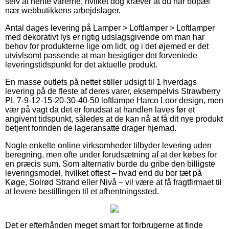
selv at hente varerne, hvilket dog kræver at du har bopæl
nær webbutikkens arbejdslager.
Antal dages levering på Lamper > Loftlamper > Loftlamper
med dekorativt lys er rigtig udslagsgivende om man har
behov for produkterne lige om lidt, og i det øjemed er det
utvivlsomt passende at man besigtiger det forventede
leveringstidspunkt for det aktuelle produkt.
En masse outlets på nettet stiller udsigt til 1 hverdags
levering på de fleste af deres varer, eksempelvis Strawberry
PL 7-9-12-15-20-30-40-50 loftlampe Harco Loor design, men
vær på vagt da det er forudsat at handlen laves før et
angivent tidspunkt, således at de kan nå at få dit nye produkt
betjent forinden de lageransatte drager hjemad.
Nogle enkelte online virksomheder tilbyder levering uden
beregning, men ofte under forudsætning af at der købes for
en præcis sum. Som alternativ burde du gribe den billigste
leveringsmodel, hvilket oftest – hvad end du bor tæt på
Køge, Solrød Strand eller Nivå – vil være at få fragtfirmaet til
at levere bestillingen til et afhentningssted.
Det er efterhånden meget smart for forbrugerne at finde