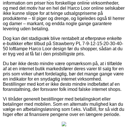
information om priser hos forskellige online virksomheder,
og med det motiv har en hel del Harco Loor online selskaber
ikke kunne slippe for at tvinge udsalgspriserne på
produkterne – til piger og drenge, og ligeledes også til herrer
og damer – markant, og endda nogle gange garantere
levering uden betaling.
Dog kan det stadigvæk blive rentabelt at efterprøve enkelte
e-butikker efter tilbud på Strawberry PL 7-9-12-15-20-30-40-
50 loftlampe Harco Loor design før du shopper, sådan at du
er tryg ved at få fat i den prisbilligste pris.
Du bør ikke desto mindre være opmærksom på, at i tilfælde
af at en internet butik markedsfører deres varer til salg for en
pris som virker uhørt fordelagtig, bør det mange gange være
en indikator for en snydagtig internet virksomhed.
Bestillinger med kort er ikke desto mindre indbefattet af en
foranstaltning, der forsvarer folk imod falske internet shops.
Vi tilråder generelt bestillinger med betalingskort eller
betalinger med mobilen. Som en alternativ mulighed kan du
vælge en afbetalingsløsning som f.eks. ViaBill, for så vidt du
higer efter at finansiere pengene over en længere periode.