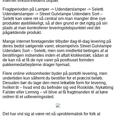
internet virksomhedens bopæl.
Fragtperioden på Lamper -> Udendørslamper -> Seletti
Udendørslamper -> Street Gulvlampe Udendørs Sort –
Seletti kan være ret så central om man mangler dine nye
produkter øjeblikkeligt, så af den grund er det rigtig på sin
plads at man kontrollerer leveringstidspunktet ved det
pågældende produkt.
Mange internet foretagender tilbyder dag-til-dag levering på
deres bedst sælgende varer, eksempelvis Street Gulvlampe
Udendørs Sort – Seletti, men som imidlertid betinges af at
bestillingen indsendes inden et aftalt klokkeslæt, sådan at
de kan nå at få de nye varer på posthuset forinden
pakkemedarbejderne drager hjemad.
Flere online virksomheder byder på portofri levering, men
undertiden kun såfremt du bestiller for et præcist beløb.
Desuden bør du tage den mest letkøbte form for levering,
hvilket tit – hvad end du befinder sig ved Roskilde, Nykøbing
Falster eller Lemvig – vil blive at få fragtmanden til at køre
ordren til et udleveringssted.
Det har vist sig at være ret så uproblematisk for folk at