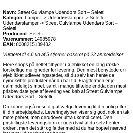
Navn:
Street Gulvlampe Udendørs Sort – Seletti
Kategori:
Lamper -> Udendørslamper -> Seletti
Udendørslamper -> Street Gulvlampe Udendørs Sort –
Seletti
Producent:
Seletti
Varenummer:
14985978
EAN:
8008215139432
Vurderet til
4.6
ud af 5 stjerner baseret på
22
anmeldelser
Flere shops på nettet tilbyder i øjeblikket en lang række
forskellige muligheder for levering. Den mest benyttede er i
øjeblikket udleveringssteder, så du selv kan hente de
nyindkøbte produkter når du har tid. Fragtformen er jo
ualmindeligt simpel, samt i mange tilfælde endda den mest
prisbevidste type af levering ved køb af Street Gulvlampe
Udendørs Sort – Seletti.
Du kunne også udse dig at vælge levering til din bolig eller
til din arbejdsplads. Leveringstypen viser sig godt nok en tak
mere pebret, men derudover ultra ukompliceret. Den
prisbilligste leveringsform er uden tvivl at du selv henter
ordren, men det står og falder med at du har bopæl nærved