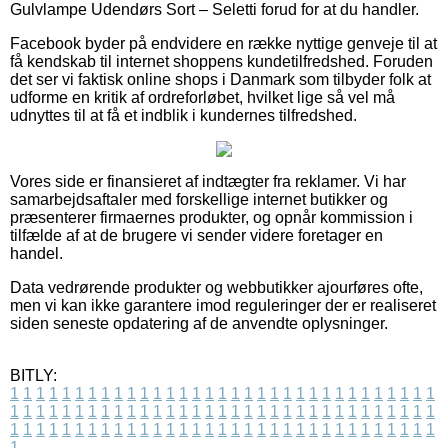
Gulvlampe Udendørs Sort – Seletti forud for at du handler.
Facebook byder på endvidere en række nyttige genveje til at
få kendskab til internet shoppens kundetilfredshed. Foruden
det ser vi faktisk online shops i Danmark som tilbyder folk at
udforme en kritik af ordreforløbet, hvilket lige så vel må
udnyttes til at få et indblik i kundernes tilfredshed.
Vores side er finansieret af indtægter fra reklamer. Vi har
samarbejdsaftaler med forskellige internet butikker og
præsenterer firmaernes produkter, og opnår kommission i
tilfælde af at de brugere vi sender videre foretager en
handel.
Data vedrørende produkter og webbutikker ajourføres ofte,
men vi kan ikke garantere imod reguleringer der er realiseret
siden seneste opdatering af de anvendte oplysninger.
BITLY:
1
1
1
1
1
1
1
1
1
1
1
1
1
1
1
1
1
1
1
1
1
1
1
1
1
1
1
1
1
1
1
1
1
1
1
1
1
1
1
1
1
1
1
1
1
1
1
1
1
1
1
1
1
1
1
1
1
1
1
1
1
1
1
1
1
1
1
1
1
1
1
1
1
1
1
1
1
1
1
1
1
1
1
1
1
1
1
1
1
1
1
1
1
1
1
1
1
1
1
1