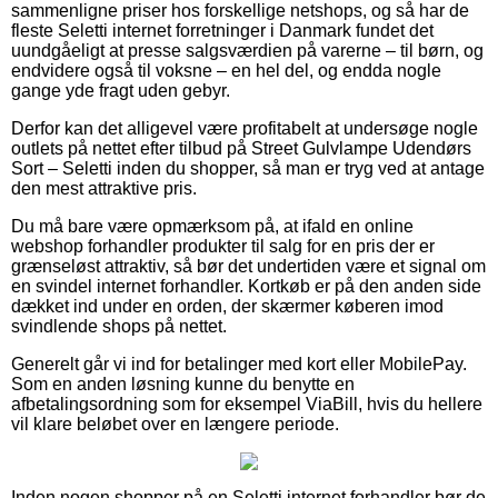
sammenligne priser hos forskellige netshops, og så har de
fleste Seletti internet forretninger i Danmark fundet det
uundgåeligt at presse salgsværdien på varerne – til børn, og
endvidere også til voksne – en hel del, og endda nogle
gange yde fragt uden gebyr.
Derfor kan det alligevel være profitabelt at undersøge nogle
outlets på nettet efter tilbud på Street Gulvlampe Udendørs
Sort – Seletti inden du shopper, så man er tryg ved at antage
den mest attraktive pris.
Du må bare være opmærksom på, at ifald en online
webshop forhandler produkter til salg for en pris der er
grænseløst attraktiv, så bør det undertiden være et signal om
en svindel internet forhandler. Kortkøb er på den anden side
dækket ind under en orden, der skærmer køberen imod
svindlende shops på nettet.
Generelt går vi ind for betalinger med kort eller MobilePay.
Som en anden løsning kunne du benytte en
afbetalingsordning som for eksempel ViaBill, hvis du hellere
vil klare beløbet over en længere periode.
Inden nogen shopper på en Seletti internet forhandler bør de