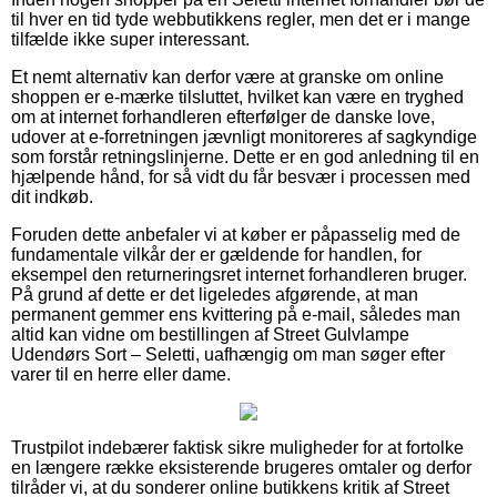
til hver en tid tyde webbutikkens regler, men det er i mange
tilfælde ikke super interessant.
Et nemt alternativ kan derfor være at granske om online
shoppen er e-mærke tilsluttet, hvilket kan være en tryghed
om at internet forhandleren efterfølger de danske love,
udover at e-forretningen jævnligt monitoreres af sagkyndige
som forstår retningslinjerne. Dette er en god anledning til en
hjælpende hånd, for så vidt du får besvær i processen med
dit indkøb.
Foruden dette anbefaler vi at køber er påpasselig med de
fundamentale vilkår der er gældende for handlen, for
eksempel den returneringsret internet forhandleren bruger.
På grund af dette er det ligeledes afgørende, at man
permanent gemmer ens kvittering på e-mail, således man
altid kan vidne om bestillingen af Street Gulvlampe
Udendørs Sort – Seletti, uafhængig om man søger efter
varer til en herre eller dame.
Trustpilot indebærer faktisk sikre muligheder for at fortolke
en længere række eksisterende brugeres omtaler og derfor
tilråder vi, at du sonderer online butikkens kritik af Street